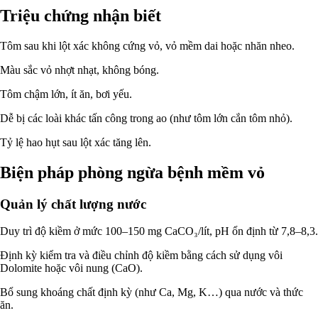
Triệu chứng nhận biết
Tôm sau khi lột xác không cứng vỏ, vỏ mềm dai hoặc nhăn nheo.
Màu sắc vỏ nhợt nhạt, không bóng.
Tôm chậm lớn, ít ăn, bơi yếu.
Dễ bị các loài khác tấn công trong ao (như tôm lớn cắn tôm nhỏ).
Tỷ lệ hao hụt sau lột xác tăng lên.
Biện pháp phòng ngừa bệnh mềm vỏ
Quản lý chất lượng nước
Duy trì độ kiềm ở mức 100–150 mg CaCO₃/lít, pH ổn định từ 7,8–8,3.
Định kỳ kiểm tra và điều chỉnh độ kiềm bằng cách sử dụng vôi
Dolomite hoặc vôi nung (CaO).
Bổ sung khoáng chất định kỳ (như Ca, Mg, K…) qua nước và thức
ăn.