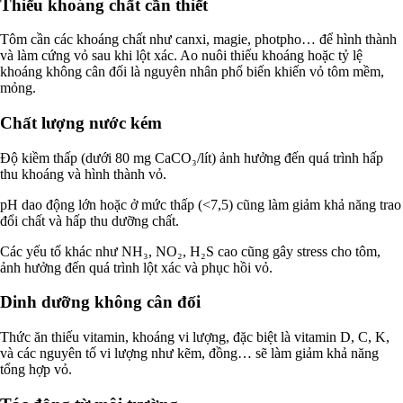
Thiếu khoáng chất cần thiết
Tôm cần các khoáng chất như canxi, magie, photpho… để hình thành
và làm cứng vỏ sau khi lột xác. Ao nuôi thiếu khoáng hoặc tỷ lệ
khoáng không cân đối là nguyên nhân phổ biến khiến vỏ tôm mềm,
mỏng.
Chất lượng nước kém
Độ kiềm thấp (dưới 80 mg CaCO₃/lít) ảnh hưởng đến quá trình hấp
thu khoáng và hình thành vỏ.
pH dao động lớn hoặc ở mức thấp (<7,5) cũng làm giảm khả năng trao
đổi chất và hấp thu dưỡng chất.
Các yếu tố khác như NH₃, NO₂, H₂S cao cũng gây stress cho tôm,
ảnh hưởng đến quá trình lột xác và phục hồi vỏ.
Dinh dưỡng không cân đối
Thức ăn thiếu vitamin, khoáng vi lượng, đặc biệt là vitamin D, C, K,
và các nguyên tố vi lượng như kẽm, đồng… sẽ làm giảm khả năng
tổng hợp vỏ.