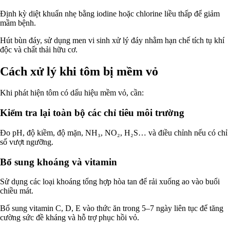
Định kỳ diệt khuẩn nhẹ bằng iodine hoặc chlorine liều thấp để giảm
mầm bệnh.
Hút bùn đáy, sử dụng men vi sinh xử lý đáy nhằm hạn chế tích tụ khí
độc và chất thải hữu cơ.
Cách xử lý khi tôm bị mềm vỏ
Khi phát hiện tôm có dấu hiệu mềm vỏ, cần:
Kiểm tra lại toàn bộ các chỉ tiêu môi trường
Đo pH, độ kiềm, độ mặn, NH₃, NO₂, H₂S… và điều chỉnh nếu có chỉ
số vượt ngưỡng.
Bổ sung khoáng và vitamin
Sử dụng các loại khoáng tổng hợp hòa tan để rải xuống ao vào buổi
chiều mát.
Bổ sung vitamin C, D, E vào thức ăn trong 5–7 ngày liên tục để tăng
cường sức đề kháng và hỗ trợ phục hồi vỏ.