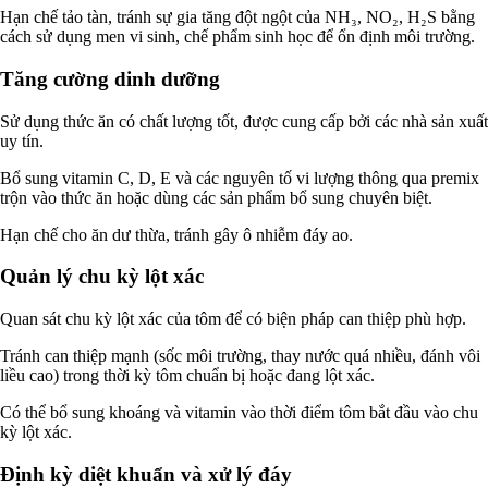
Hạn chế tảo tàn, tránh sự gia tăng đột ngột của NH₃, NO₂, H₂S bằng
cách sử dụng men vi sinh, chế phẩm sinh học để ổn định môi trường.
Tăng cường dinh dưỡng
Sử dụng thức ăn có chất lượng tốt, được cung cấp bởi các nhà sản xuất
uy tín.
Bổ sung vitamin C, D, E và các nguyên tố vi lượng thông qua premix
trộn vào thức ăn hoặc dùng các sản phẩm bổ sung chuyên biệt.
Hạn chế cho ăn dư thừa, tránh gây ô nhiễm đáy ao.
Quản lý chu kỳ lột xác
Quan sát chu kỳ lột xác của tôm để có biện pháp can thiệp phù hợp.
Tránh can thiệp mạnh (sốc môi trường, thay nước quá nhiều, đánh vôi
liều cao) trong thời kỳ tôm chuẩn bị hoặc đang lột xác.
Có thể bổ sung khoáng và vitamin vào thời điểm tôm bắt đầu vào chu
kỳ lột xác.
Định kỳ diệt khuẩn và xử lý đáy