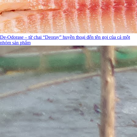
De-Odorase – từ chai “Deoray” huyền thoại đến tên gọi của cả một
nhóm sản phẩm