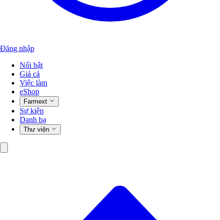
Đăng nhập
Nổi bật
Giá cả
Việc làm
eShop
Farmext
Sự kiện
Danh bạ
Thư viện