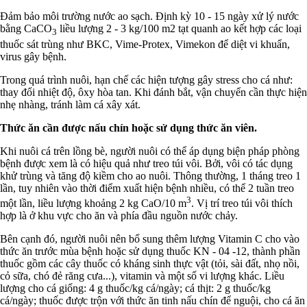
Đảm bảo môi trường nước ao sạch. Định kỳ 10 - 15 ngày xử lý nước
bằng CaCO
liều lượng 2 - 3 kg/100 m2 tạt quanh ao kết hợp các loại
3
thuốc sát trùng như BKC, Vime-Protex, Vimekon để diệt vi khuẩn,
virus gây bệnh.
Trong quá trình nuôi, hạn chế các hiện tượng gây stress cho cá như:
thay đổi nhiệt độ, ôxy hòa tan. Khi đánh bắt, vận chuyển cần thực hiện
nhẹ nhàng, tránh làm cá xây xát.
Thức ăn cần được nấu chín hoặc sử dụng thức ăn viên.
Khi nuôi cá trên lồng bè, người nuôi có thể áp dụng biện pháp phòng
bệnh được xem là có hiệu quả như treo túi vôi. Bởi, vôi có tác dụng
khử trùng và tăng độ kiềm cho ao nuôi. Thông thường, 1 tháng treo 1
lần, tuy nhiên vào thời điểm xuất hiện bệnh nhiều, có thể 2 tuần treo
3
một lần, liều lượng khoảng 2 kg CaO/10 m
. Vị trí treo túi vôi thích
hợp là ở khu vực cho ăn và phía đầu nguồn nước chảy.
Bên cạnh đó, người nuôi nên bổ sung thêm lượng Vitamin C cho vào
thức ăn trước mùa bệnh hoặc sử dụng thuốc KN - 04 -12, thành phần
thuốc gồm các cây thuốc có kháng sinh thực vật (tỏi, sài đất, nhọ nồi,
cỏ sữa, chó đẻ răng cưa...), vitamin và một số vi lượng khác. Liều
lượng cho cá giống: 4 g thuốc/kg cá/ngày; cá thịt: 2 g thuốc/kg
cá/ngày; thuốc được trộn với thức ăn tinh nấu chín để nguội, cho cá ăn