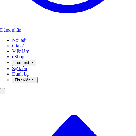
Đăng nhập
Nổi bật
Giá cả
Việc làm
eShop
Farmext
Sự kiện
Danh bạ
Thư viện