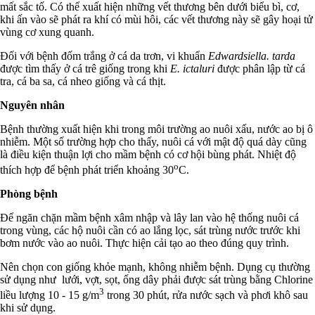
mất sắc tố. Có thể xuất hiện những vết thương bên dưới biểu bì, cơ,
khi ấn vào sẽ phát ra khí có mùi hôi, các vết thương này sẽ gây hoại tử
vùng cơ xung quanh.
Đối với bệnh đốm trắng ở cá da trơn, vi khuẩn
Edwardsiella. tarda
được tìm thấy ở cá trê giống trong khi
E. ictaluri
được phân lập từ cá
tra, cá ba sa, cá nheo giống và cá thịt.
Nguyên nhân
Bệnh thường xuất hiện khi trong môi trường ao nuôi xấu, nước ao bị ô
nhiễm. Một số trường hợp cho thấy, nuôi cá với mật độ quá dày cũng
là điều kiện thuận lợi cho mầm bệnh có cơ hội bùng phát. Nhiệt độ
o
thích hợp để bệnh phát triển khoảng 30
C.
Phòng bệnh
Để ngăn chặn mầm bệnh xâm nhập và lây lan vào hệ thống nuôi cá
trong vùng, các hộ nuôi cần có ao lắng lọc, sát trùng nước trước khi
bơm nước vào ao nuôi. Thực hiện cải tạo ao theo đúng quy trình.
Nên chọn con giống khỏe mạnh, không nhiễm bệnh. Dụng cụ thường
sử dụng như lưới, vợt, sọt, ống dây phải được sát trùng bằng Chlorine
3
liều lượng 10 - 15 g/m
trong 30 phút, rửa nước sạch và phơi khô sau
khi sử dụng.