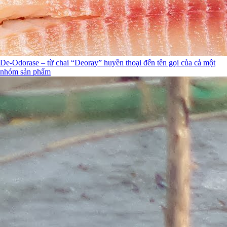
De-Odorase – từ chai “Deoray” huyền thoại đến tên gọi của cả một
nhóm sản phẩm