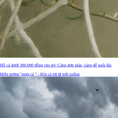
Hồ cá dưới 300.000 đồng cho trẻ: Càng đơn giản, càng dễ nuôi lâu
Hiện tượng "mưa cá " - Khi cá rơi từ trời xuống