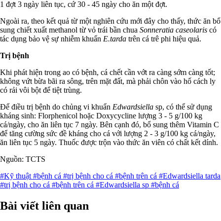
1 đợt 3 ngày liên tục, cứ 30 - 45 ngày cho ăn một đợt.
Ngoài ra, theo kết quả từ một nghiên cứu mới đây cho thấy, thức ăn bổ
sung chiết xuất methanol từ vỏ trái bần chua
Sonneratia caseolaris
có
tác dụng bảo vệ sự nhiễm khuẩn
E.tarda
trên cá trê phi hiệu quả.
Trị bệnh
Khi phát hiện trong ao có bệnh, cá chết cần vớt ra càng sớm càng tốt;
không vứt bừa bãi ra sông, trên mặt đất, mà phải chôn vào hố cách ly
có rải vôi bột để tiệt trùng.
Để điều trị bệnh do chủng vi khuẩn
Edwardsiella
sp, có thể sử dụng
kháng sinh: Florphenicol hoặc Doxycycline lượng 3 - 5 g/100 kg
cá/ngày, cho ăn liên tục 7 ngày. Bên cạnh đó, bổ sung thêm Vitamin C
để tăng cường sức đề kháng cho cá với lượng 2 - 3 g/100 kg cá/ngày,
ăn liên tục 5 ngày. Thuốc được trộn vào thức ăn viên có chất kết dính.
Nguồn: TCTS
#Kỹ thuật
#bệnh cá
#trị bệnh cho cá
#bệnh trên cá
#Edwardsiella tarda
#trị bệnh cho cá
#bệnh trên cá
#Edwardsiella sp
#bệnh cá
Bài viết liên quan