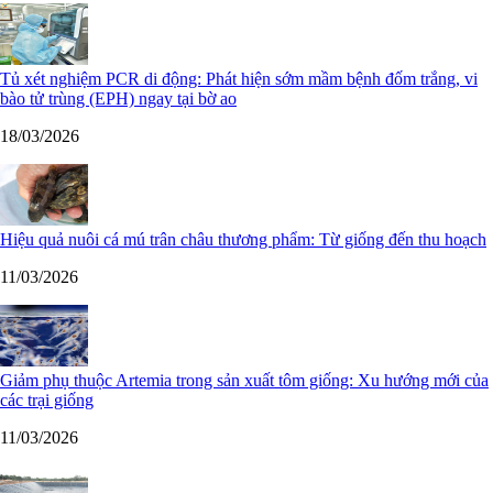
Tủ xét nghiệm PCR di động: Phát hiện sớm mầm bệnh đốm trắng, vi
bào tử trùng (EPH) ngay tại bờ ao
18/03/2026
Hiệu quả nuôi cá mú trân châu thương phẩm: Từ giống đến thu hoạch
11/03/2026
Giảm phụ thuộc Artemia trong sản xuất tôm giống: Xu hướng mới của
các trại giống
11/03/2026