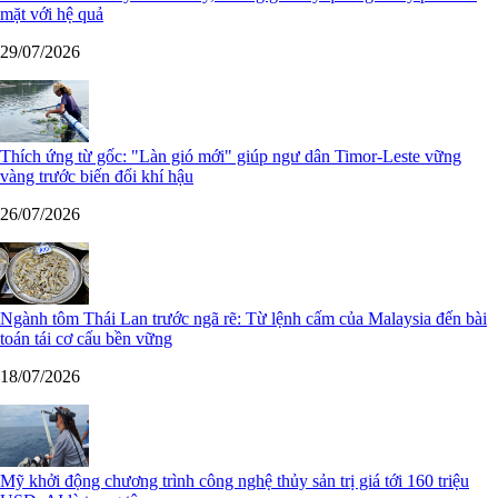
mặt với hệ quả
29/07/2026
Thích ứng từ gốc: "Làn gió mới" giúp ngư dân Timor-Leste vững
vàng trước biến đổi khí hậu
26/07/2026
Ngành tôm Thái Lan trước ngã rẽ: Từ lệnh cấm của Malaysia đến bài
toán tái cơ cấu bền vững
18/07/2026
Mỹ khởi động chương trình công nghệ thủy sản trị giá tới 160 triệu