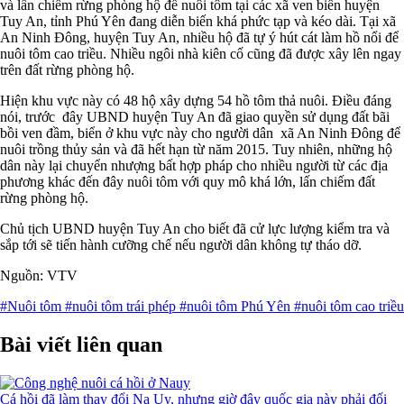
và lấn chiếm rừng phòng hộ để nuôi tôm tại các xã ven biển huyện
Tuy An, tỉnh Phú Yên đang diễn biến khá phức tạp và kéo dài. Tại xã
An Ninh Đông, huyện Tuy An, nhiều hộ đã tự ý hút cát làm hồ nổi để
nuôi tôm cao triều. Nhiều ngôi nhà kiên cố cũng đã được xây lên ngay
trên đất rừng phòng hộ.
Hiện khu vực này có 48 hộ xây dựng 54 hồ tôm thả nuôi. Điều đáng
nói, trước đây UBND huyện Tuy An đã giao quyền sử dụng đất bãi
bồi ven đầm, biển ở khu vực này cho người dân xã An Ninh Đông để
nuôi trồng thủy sản và đã hết hạn từ năm 2015. Tuy nhiên, những hộ
dân này lại chuyển nhượng bất hợp pháp cho nhiều người từ các địa
phương khác đến đây nuôi tôm với quy mô khá lớn, lấn chiếm đất
rừng phòng hộ.
Chủ tịch UBND huyện Tuy An cho biết đã cử lực lượng kiểm tra và
sắp tới sẽ tiến hành cưỡng chế nếu người dân không tự tháo dỡ.
Nguồn: VTV
#Nuôi tôm
#nuôi tôm trái phép
#nuôi tôm Phú Yên
#nuôi tôm cao triều
Bài viết liên quan
Cá hồi đã làm thay đổi Na Uy, nhưng giờ đây quốc gia này phải đối