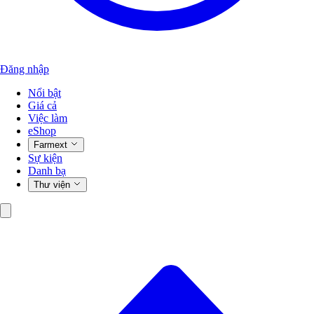
Đăng nhập
Nổi bật
Giá cả
Việc làm
eShop
Farmext
Sự kiện
Danh bạ
Thư viện