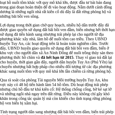
loạt hồ nuôi tôm khác với quy mô khá lớn, được đầu tư bài bản đang
trong giai đoạn hoàn thiện để đi vào hoạt động. Nằm dưới cánh đồng
dương là những ngôi nhà rất kiên cố dù đây là đất rừng phòng hộ và
những bãi bồi ven sông.
Lợi dụng trong thời gian chờ quy hoạch, nhiều hộ dân trước đây đã
được giao quyền sử dụng đất bãi bồi ven đầm, biển nhưng hết thời hạn
sử dụng đã tiến hành sang nhượng trái phép lại cho người từ địa
phương khác xây nhà, làm hồ để nuôi tôm cao triều. Theo UBND
huyện Tuy An, các hoạt động trên là hoàn toàn nghiêm cấm. Trước
đây, UBND huyện giao quyền sử dụng đất bãi bồi ven đầm, biển ở
khu vực cho người dân xã An Ninh Đông để nuôi trồng thủy sản theo
phương thức hồ chìm và
đã hết hạn từ 2015
. Thay vì giao trả đất lại
cho huyện, thời gian gần đây, người dân huyện Tuy An (Phú Yên) lại
chuyển nhượng bất hợp pháp cho nhiều đối tượng từ các địa phương
khác sang nuôi tôm với quy mô khá lớn lần chiếm cả rừng phòng hộ.
Qua rà soát của phòng Tài nguyên Môi trường huyện Tuy An, khu
vực này có 48 hộ tiến hành làm 54 hồ tôm. Dù hoạt động trái phép
nhưng chủ hồ đầu tư khá kiên cố: Hệ thống chống cống, bờ kè sạt lở
và những ngôi nhà ngay trên đất rừng. Điều này không chỉ gây khó
khăn trong công tác quản lý mà còn khiến cho tình trạng rừng phòng
hộ ven biển bị xâm hại.
Tình trạng người dân sang nhượng đất bãi bồi ven đầm, biển trái phép