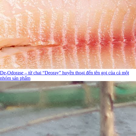
De-Odorase – từ chai “Deoray” huyền thoại đến tên gọi của cả một
nhóm sản phẩm