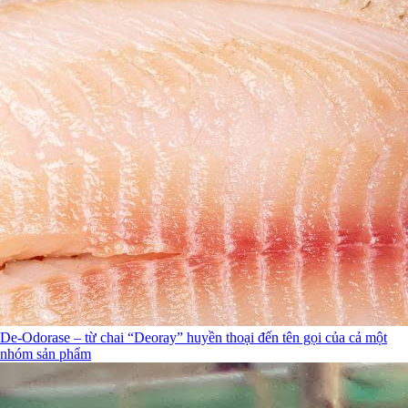
De-Odorase – từ chai “Deoray” huyền thoại đến tên gọi của cả một
nhóm sản phẩm