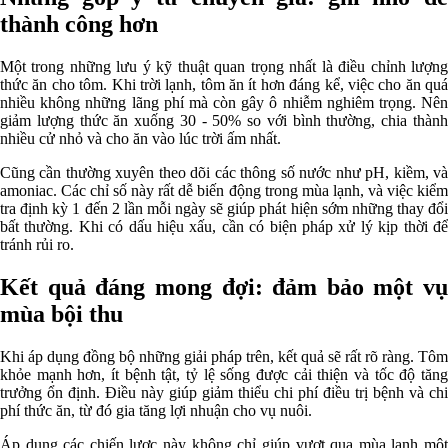
thành công hơn
Một trong những lưu ý kỹ thuật quan trọng nhất là điều chỉnh lượng
thức ăn cho tôm. Khi trời lạnh, tôm ăn ít hơn đáng kể, việc cho ăn quá
nhiều không những lãng phí mà còn gây ô nhiễm nghiêm trọng. Nên
giảm lượng thức ăn xuống 30 - 50% so với bình thường, chia thành
nhiều cử nhỏ và cho ăn vào lúc trời ấm nhất.
Cũng cần thường xuyên theo dõi các thông số nước như pH, kiềm, và
amoniac. Các chỉ số này rất dễ biến động trong mùa lạnh, và việc kiểm
tra định kỳ 1 đến 2 lần mỗi ngày sẽ giúp phát hiện sớm những thay đổi
bất thường. Khi có dấu hiệu xấu, cần có biện pháp xử lý kịp thời để
tránh rủi ro.
Kết quả đáng mong đợi: đảm bảo một vụ
mùa bội thu
Khi áp dụng đồng bộ những giải pháp trên, kết quả sẽ rất rõ ràng. Tôm
khỏe mạnh hơn, ít bệnh tật, tỷ lệ sống được cải thiện và tốc độ tăng
trưởng ổn định. Điều này giúp giảm thiểu chi phí điều trị bệnh và chi
phí thức ăn, từ đó gia tăng lợi nhuận cho vụ nuôi.
Áp dụng các chiến lược này không chỉ giúp vượt qua mùa lạnh một