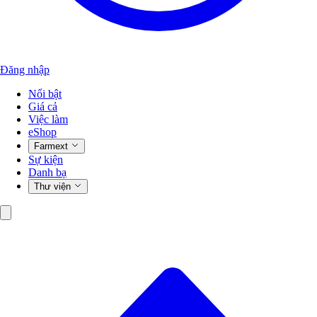
Đăng nhập
Nổi bật
Giá cả
Việc làm
eShop
Farmext
Sự kiện
Danh bạ
Thư viện