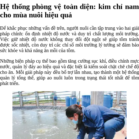
Hệ thống phòng vệ toàn diện: kim chỉ nam
cho mùa nuôi hiệu quả
Để khắc phục những vấn đề trên, người nuôi cần tập trung vào hai giải
pháp chính: ổn định nhiệt độ nước và duy trì chất lượng môi trường.
Việc giữ nhiệt độ nước không thay đổi đột ngột sẽ giúp tôm tránh
được sốc nhiệt, còn duy trì các chỉ số môi trường lý tưởng sẽ đảm bảo
sức khỏe và khả năng ăn mồi của tôm.
Những biện pháp cụ thể bao gồm tăng cường sục khí, điều chỉnh mực
nước, quản lý đáy ao hiệu quả và đặc biệt là kiểm soát chặt chẽ chế độ
cho ăn. Mỗi giải pháp này đều bổ trợ lẫn nhau, tạo thành một hệ thống
quản lý tổng thể, giúp ao nuôi luôn trong trạng thái tốt nhất để tôm
phát triển.