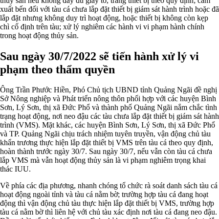
thủy sản nếu không đầy đủ giấy tờ, trang thiết bị theo quy định; cấm
xuất bến đối với tàu cá chưa lắp đặt thiết bị giám sát hành trình hoặc đã
lắp đặt nhưng không duy trì hoạt động, hoặc thiết bị không còn kẹp
chì cố định trên tàu; xử lý nghiêm các hành vi vi phạm hành chính
trong hoạt động thủy sản.
Sau ngày 30/7/2022 sẽ tiến hành xử lý vi
phạm theo thẩm quyền
Ông Trần Phước Hiền, Phó Chủ tịch UBND tỉnh Quảng Ngãi đề nghị
Sở Nông nghiệp và Phát triển nông thôn phối hợp với các huyện Bình
Sơn, Lý Sơn, thị xã Đức Phổ và thành phố Quảng Ngãi nắm chắc tình
trạng hoạt động, nơi neo đậu các tàu chưa lắp đặt thiết bị giám sát hành
trình (VMS). Mặt khác, các huyện Bình Sơn, Lý Sơn, thị xã Đức Phổ
và TP. Quảng Ngãi chịu trách nhiệm tuyên truyền, vận động chủ tàu
khẩn trương thực hiện lắp đặt thiết bị VMS trên tàu cá theo quy định,
hoàn thành trước ngày 30/7. Sau ngày 30/7, nếu vẫn còn tàu cá chưa
lắp VMS mà vẫn hoạt động thủy sản là vi phạm nghiêm trọng khai
thác IUU.
Về phía các địa phương, nhanh chóng tổ chức rà soát danh sách tàu cá
hoạt động ngoài tỉnh và tàu cá nằm bờ; trường hợp tàu cá đang hoạt
động thì vận động chủ tàu thực hiện lắp đặt thiết bị VMS, trường hợp
tàu cá nằm bờ thì liên hệ với chủ tàu xác định nơi tàu cá đang neo đậu.