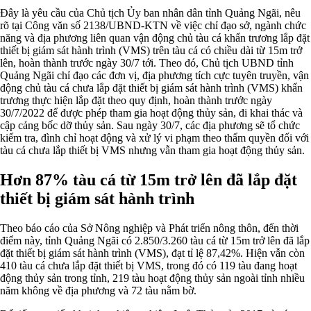
Đây là yêu cầu của Chủ tịch Ủy ban nhân dân tỉnh Quảng Ngãi, nêu
rõ tại Công văn số 2138/UBND-KTN về việc chỉ đạo sở, ngành chức
năng và địa phương liên quan vận động chủ tàu cá khẩn trương lắp đặt
thiết bị giám sát hành trình (VMS) trên tàu cá có chiều dài từ 15m trở
lên, hoàn thành trước ngày 30/7 tới. Theo đó, Chủ tịch UBND tỉnh
Quảng Ngãi chỉ đạo các đơn vị, địa phương tích cực tuyên truyền, vận
động chủ tàu cá chưa lắp đặt thiết bị giám sát hành trình (VMS) khẩn
trương thực hiện lắp đặt theo quy định, hoàn thành trước ngày
30/7/2022 để được phép tham gia hoạt động thủy sản, đi khai thác và
cập cảng bốc dỡ thủy sản. Sau ngày 30/7, các địa phương sẽ tổ chức
kiểm tra, đình chỉ hoạt động và xử lý vi phạm theo thẩm quyền đối với
tàu cá chưa lắp thiết bị VMS nhưng vẫn tham gia hoạt động thủy sản.
Hơn 87% tàu cá từ 15m trở lên đã lắp đặt
thiết bị giám sát hành trình
Theo báo cáo của Sở Nông nghiệp và Phát triển nông thôn, đến thời
điểm này, tỉnh Quảng Ngãi có 2.850/3.260 tàu cá từ 15m trở lên đã lắp
đặt thiết bị giám sát hành trình (VMS), đạt tỉ lệ 87,42%. Hiện vẫn còn
410 tàu cá chưa lắp đặt thiết bị VMS, trong đó có 119 tàu đang hoạt
động thủy sản trong tỉnh, 219 tàu hoạt động thủy sản ngoài tỉnh nhiều
năm không về địa phương và 72 tàu nằm bờ.