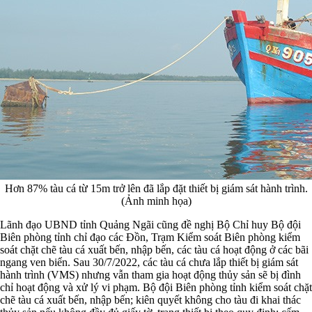
Hơn 87% tàu cá từ 15m trở lên đã lắp đặt thiết bị giám sát hành trình.
(Ảnh minh họa)
Lãnh đạo UBND tỉnh Quảng Ngãi cũng đề nghị Bộ Chỉ huy Bộ đội
Biên phòng tỉnh chỉ đạo các Đồn, Trạm Kiểm soát Biên phòng kiểm
soát chặt chẽ tàu cá xuất bến, nhập bến, các tàu cá hoạt động ở các bãi
ngang ven biển. Sau 30/7/2022, các tàu cá chưa lắp thiết bị giám sát
hành trình (VMS) nhưng vẫn tham gia hoạt động thủy sản sẽ bị đình
chỉ hoạt động và xử lý vi phạm. Bộ đội Biên phòng tỉnh kiểm soát chặt
chẽ tàu cá xuất bến, nhập bến; kiên quyết không cho tàu đi khai thác