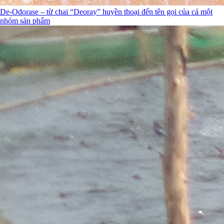
De-Odorase – từ chai “Deoray” huyền thoại đến tên gọi của cả một
nhóm sản phẩm