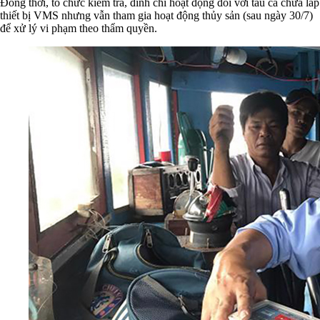
Đồng thời, tổ chức kiểm tra, đình chỉ hoạt động đối với tàu cá chưa lắp
thiết bị VMS nhưng vẫn tham gia hoạt động thủy sản (sau ngày 30/7)
để xử lý vi phạm theo thẩm quyền.