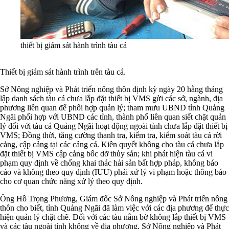
thiết bị giám sát hành trình tàu cá
Thiết bị giám sát hành trình trên tàu cá.
Sở Nông nghiệp và Phát triển nông thôn định kỳ ngày 20 hằng tháng
lập danh sách tàu cá chưa lắp đặt thiết bị VMS gửi các sở, ngành, địa
phương liên quan để phối hợp quản lý; tham mưu UBND tỉnh Quảng
Ngãi phối hợp với UBND các tỉnh, thành phố liên quan siết chặt quản
lý đối với tàu cá Quảng Ngãi hoạt động ngoài tỉnh chưa lắp đặt thiết bị
VMS; Đồng thời, tăng cường thanh tra, kiểm tra, kiểm soát tàu cá rời
cảng, cập cảng tại các cảng cá. Kiên quyết không cho tàu cá chưa lắp
đặt thiết bị VMS cập cảng bốc dỡ thủy sản; khi phát hiện tàu cá vi
phạm quy định về chống khai thác hải sản bất hợp pháp, không báo
cáo và không theo quy định (IUU) phải xử lý vi phạm hoặc thông báo
cho cơ quan chức năng xử lý theo quy định.
Ông Hồ Trọng Phương, Giám đốc Sở Nông nghiệp và Phát triển nông
thôn cho biết, tỉnh Quảng Ngãi đã làm việc với các địa phương để thực
hiện quản lý chặt chẽ. Đối với các tàu nằm bờ không lắp thiết bị VMS
và các tàu ngoài tỉnh không về địa phương, Sở Nông nghiệp và Phát