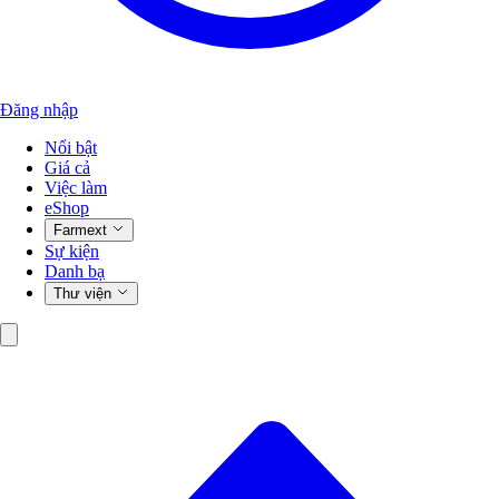
Đăng nhập
Nổi bật
Giá cả
Việc làm
eShop
Farmext
Sự kiện
Danh bạ
Thư viện