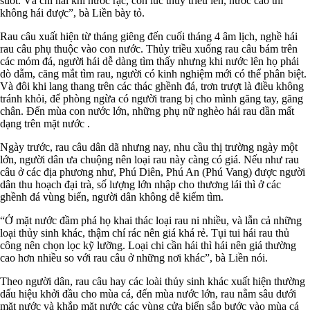
suốt. Và chỉ hái khi nước rặc, còn lúc thủy triều lên, nước cao thì
không hái được”, bà Liền bày tỏ.
Rau câu xuất hiện từ tháng giêng đến cuối tháng 4 âm lịch, nghề hái
rau câu phụ thuộc vào con nước. Thủy triều xuống rau câu bám trên
các mỏm đá, người hái dễ dàng tìm thấy nhưng khi nước lên họ phải
dò dẫm, căng mắt tìm rau, người có kinh nghiệm mới có thể phân biệt.
Và đôi khi lang thang trên các thác ghềnh đá, trơn trượt là điều không
tránh khỏi, để phòng ngừa có người trang bị cho mình găng tay, găng
chân. Đến mùa con nước lớn, những phụ nữ nghèo hái rau dần mất
dạng trên mặt nước .
Ngày trước, rau câu dân dã nhưng nay, nhu cầu thị trường ngày một
lớn, người dân ưa chuộng nên loại rau này càng có giá. Nếu như rau
câu ở các địa phương như, Phú Diên, Phú An (Phú Vang) được người
dân thu hoạch đại trà, số lượng lớn nhập cho thương lái thì ở các
ghềnh đá vùng biển, người dân không dễ kiếm tìm.
“Ở mặt nước đầm phá họ khai thác loại rau ni nhiều, và lẫn cả những
loại thủy sinh khác, thậm chí rác nên giá khá rẻ. Tụi tui hái rau thủ
công nên chọn lọc kỹ lưỡng. Loại chi cần hái thì hái nên giá thường
cao hơn nhiều so với rau câu ở những nơi khác”, bà Liền nói.
Theo người dân, rau câu hay các loài thủy sinh khác xuất hiện thường
dấu hiệu khởi đầu cho mùa cá, đến mùa nước lớn, rau nằm sâu dưới
mặt nước và khắp mặt nước các vùng cửa biển sắp bước vào mùa cá