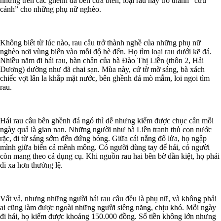
nhưng trên các ghềnh đá bên cửa biển, loại rau này trở thành “cứu
cánh” cho những phụ nữ nghèo.
Không biết từ lúc nào, rau câu trở thành nghề của những phụ nữ
nghèo nơi vùng biển vào mỗi độ hè đến. Họ tìm loại rau dưới kẽ đá.
Nhiều năm đi hái rau, bàn chân của bà Đào Thị Liền (thôn 2, Hải
Dương) dường như đã chai sạn. Mùa này, cứ tờ mờ sáng, bà xách
chiếc vợt lân la khắp mặt nước, bên ghềnh đá mò mẫm, loi ngoi tìm
rau.
Hái rau câu bên ghềnh đá ngó thì dễ nhưng kiếm được chục cân mỗi
ngày quả là gian nan. Những người như bà Liền tranh thủ con nước
rặc, đi từ sáng sớm đến đứng bóng. Giữa cái nắng đổ lửa, họ ngập
mình giữa biển cả mênh mông. Có người dùng tay để hái, có người
còn mang theo cả dụng cụ. Khi nguồn rau hai bên bờ dần kiệt, họ phải
đi xa hơn thường lệ.
Vất vả, nhưng những người hái rau câu đều là phụ nữ, và không phải
ai cũng làm được ngoài những người siêng năng, chịu khó. Mỗi ngày
đi hái, họ kiếm được khoảng 150.000 đồng. Số tiền không lớn nhưng