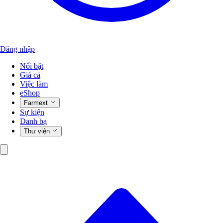
Đăng nhập
Nổi bật
Giá cả
Việc làm
eShop
Farmext
Sự kiện
Danh bạ
Thư viện