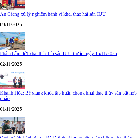
An Giang xử lý nghiêm hành vi khai thác hải sản IUU
09/11/2025
Phải chấm dứt khai thác hải sản IUU trước ngày 15/11/2025
02/11/2025
Khánh Hòa: Bế giảng khóa tập huấn chống khai thác thủy sản bất hợp
pháp
01/11/2025
Quảng Trị: Lãnh đạo UBND tỉnh kiểm tra công tác chống khai thác