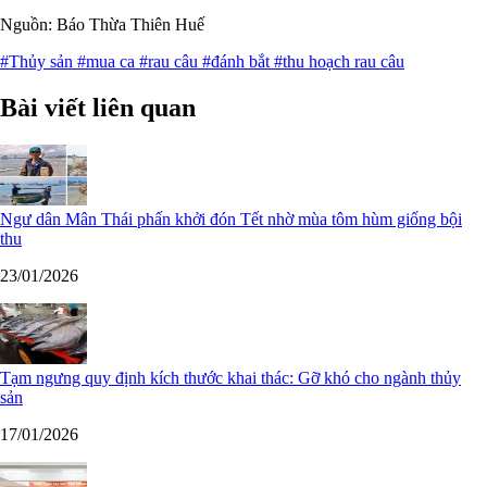
Nguồn: Báo Thừa Thiên Huế
#Thủy sản
#mua ca
#rau câu
#đánh bắt
#thu hoạch rau câu
Bài viết liên quan
Ngư dân Mân Thái phấn khởi đón Tết nhờ mùa tôm hùm giống bội
thu
23/01/2026
Tạm ngưng quy định kích thước khai thác: Gỡ khó cho ngành thủy
sản
17/01/2026