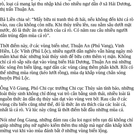
rò, loại cá mang lại thu nhập khá cho nhiều ngư dân ở xã Hải Dương,
thị trấn Thuận An.
Bà Liền chia sẻ: “Mấy bữa ni tranh thủ đi hái, nếu không đến khi cá rò
vào, rau câu không còn nữa. Khi thủy triều lên, rau nằm sâu dưới mặt
nước, đó là thức ăn ưa thích của cá rò. Có năm rau câu nhiều người
dân trúng đậm mùa cá rò”.
Thời điểm này, ở các vùng biển như, Thuận An (Phú Vang), Vinh
Hiền, Lộc Vĩnh (Phú Lộc), nhiều người dân nghèo vẫn hàng ngày mò
mẫm khai thác những loài thủy sinh để bữa cơm thêm vị mặn. Không
chỉ cá rò sắp sửa dạt vào vùng biển Hải Dương, Thuận An mà những
lúc sóng êm biển lặng, ngư dân các vùng càng thêm phấn khởi. Rồi có
thế những mùa rùng (kéo lưới rồng), mùa dạ khắp vùng chân sóng
huyện Phú Lộc.
Ông Võ Giang, Phó Chi cục trưởng Chi cục Thủy sản tỉnh bảo, những
loài thủy sinh không chỉ đóng vai trò cân bằng sinh thái, nhiều loài là
nguồn thức ăn dẫn dụ thủy sản dạt vào vùng ven bờ. Rau câu ở các
vùng cửa biển cũng như thế, đó là thức ăn ưa thích của các loài cá,
nhất là cá rò. Và lúc này cũng là thời điểm bắt đầu những mùa cá.
Nói như ông Giang, những đám rau câu loi ngoi trên rạn đá không chỉ
giúp những phụ nữ nghèo kiếm thêm thu nhập mà ngư dân khấp khởi
mừng vui khi vào mùa đánh bắt ở những vùng biển lộng.