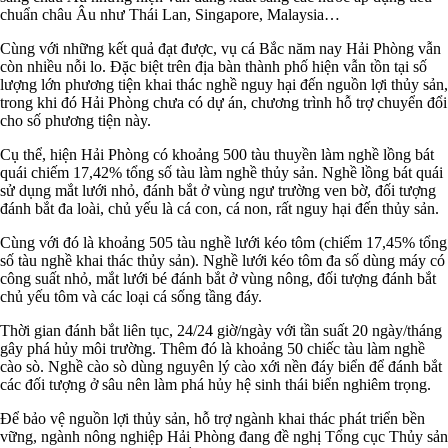
chuẩn châu Âu như Thái Lan, Singapore, Malaysia…
Cùng với những kết quả đạt được, vụ cá Bắc năm nay Hải Phòng vẫn
còn nhiều nỗi lo. Đặc biệt trên địa bàn thành phố hiện vẫn tồn tại số
lượng lớn phương tiện khai thác nghề nguy hại đến nguồn lợi thủy sản,
trong khi đó Hải Phòng chưa có dự án, chương trình hỗ trợ chuyển đổi
cho số phương tiện này.
Cụ thể, hiện Hải Phòng có khoảng 500 tàu thuyền làm nghề lồng bát
quái chiếm 17,42% tổng số tàu làm nghề thủy sản. Nghề lồng bát quái
sử dụng mắt lưới nhỏ, đánh bắt ở vùng ngư trường ven bờ, đối tượng
đánh bắt đa loài, chủ yếu là cá con, cá non, rất nguy hại đến thủy sản.
Cùng với đó là khoảng 505 tàu nghề lưới kéo tôm (chiếm 17,45% tổng
số tàu nghề khai thác thủy sản). Nghề lưới kéo tôm đa số dùng máy có
công suất nhỏ, mắt lưới bé đánh bắt ở vùng nông, đối tượng đánh bắt
chủ yếu tôm và các loại cá sống tầng đáy.
Thời gian đánh bắt liên tục, 24/24 giờ/ngày với tần suất 20 ngày/tháng
gây phá hủy môi trường. Thêm đó là khoảng 50 chiếc tàu làm nghề
cào sò. Nghề cào sò dùng nguyên lý cào xới nền đáy biển để đánh bắt
các đối tượng ở sâu nên làm phá hủy hệ sinh thái biển nghiêm trọng.
Để bảo vệ nguồn lợi thủy sản, hỗ trợ ngành khai thác phát triển bền
vững, ngành nông nghiệp Hải Phòng đang đề nghị Tổng cục Thủy sản