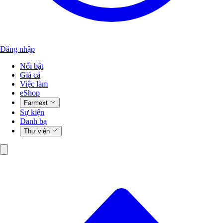
Đăng nhập
Nổi bật
Giá cả
Việc làm
eShop
Farmext
Sự kiện
Danh bạ
Thư viện