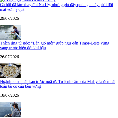
Cá hồi đã làm thay đổi Na Uy, nhưng giờ đây quốc gia này phải đối
mặt với hệ quả
29/07/2026
Thích ứng từ gốc: "Làn gió mới" giúp ngư dân Timor-Leste vững
vàng trước biến đổi khí hậu
26/07/2026
Ngành tôm Thái Lan trước ngã rẽ: Từ lệnh cấm của Malaysia đến bài
toán tái cơ cấu bền vững
18/07/2026