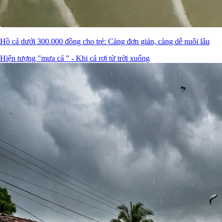
Hồ cá dưới 300.000 đồng cho trẻ: Càng đơn giản, càng dễ nuôi lâu
Hiện tượng "mưa cá " - Khi cá rơi từ trời xuống