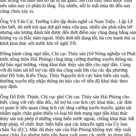
sản lượng vài năm sau đó lại bị sụt giảm. Bà con mấy năm được mùa
nên năm nay có phần lo lắng. Tuy nhiên, nỗi lo mất mùa đó đến nay
cũng chưa xảy ra.
Ông Vũ Văn Cự, Trưởng Liên tập đoàn nghề cá Nam Triệu - Lập Lễ
cho biết, dù mới trải qua đợt gió mùa vừa qua, nhiều tàu phải nằm bờ
nhưng sản lượng đánh bắt được đến thời điểm này cũng đang bằng sản
lượng vụ cá Bắc năm ngoái. Hiện thời tiết đang tốt, bà con tranh thủ ra
khơi khai thác nốt trước khi về nghỉ Tết.
Đồng hành cùng ngư dân, Chi cục Thủy sản (Sở Nông nghiệp và Phát
triển nông thôn Hải Phòng) cũng tăng cường thường xuyên thông tin,
dự báo ngư trường, vùng khai thác thủy sản đến cho ngư dân. Cùng
với đó bám sát hỗ trợ các đội tàu công suất lớn của các địa phương
như Đồ Sơn, Kiến Thụy, Thủy Nguyên tích cực bám biển sản xuất,
thường xuyên tiếp nhận thông tin báo cáo về tiến độ khai thác theo
quy định.
Ông Đỗ Đức Thịnh, Chi cục phó Chi cục Thủy sản Hải Phòng cho
biết, cùng với việc đôn đốc, hỗ trợ bà con tích cực khai thác, các đơn
vị quản lý liên quan cũng tích cực tăng cường tuyên truyền, giám sát
nhằm ngăn chặn giảm thiểu và loại bỏ tình trạng ngư dân khai thác
thủy sản trái phép ở những vùng biển nước ngoài, chống khai thác bất
hợp pháp, tổ chức thực hiện hiệu quả các khuyến nghị của Ủy ban
châu Âu (EC). Mặc dù thủy sản của Hải Phòng không trực tiếp xuất
sang châu Âu nhưng hiện vẫn đang xuất sang các nước áp dụng tiêu