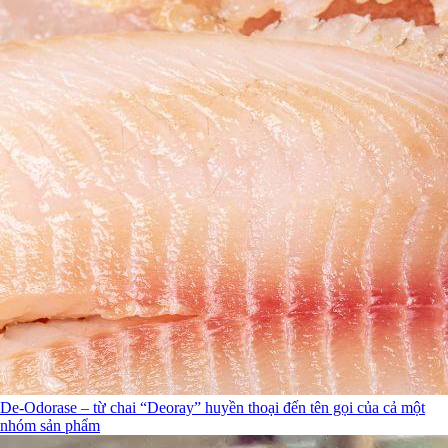
De-Odorase – từ chai “Deoray” huyền thoại đến tên gọi của cả một
nhóm sản phẩm