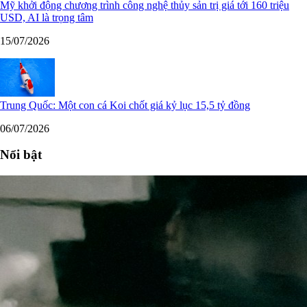
Mỹ khởi động chương trình công nghệ thủy sản trị giá tới 160 triệu
USD, AI là trọng tâm
15/07/2026
Trung Quốc: Một con cá Koi chốt giá kỷ lục 15,5 tỷ đồng
06/07/2026
Nổi bật