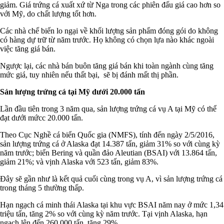
giảm. Giá trứng cá xuất xứ từ Nga trong các phiên đấu giá cao hơn so
với Mỹ, do chất lượng tốt hơn.
Các nhà chế biến lo ngại về khối lượng sản phẩm đóng gói do không
có hàng dự trữ từ năm trước. Họ không có chọn lựa nào khác ngoài
việc tăng giá bán.
Ngược lại, các nhà bán buôn tăng giá bán khi toàn ngành cùng tăng
mức giá, tuy nhiên nếu thất bại, sẽ bị đánh mất thị phần.
Sản lượng trứng cá tại Mỹ dưới 20.000 tấn
Lần đầu tiên trong 3 năm qua, sản lượng trứng cá vụ A tại Mỹ có thể
đạt dưới mứcc 20.000 tấn.
Theo Cục Nghề cá biển Quốc gia (NMFS), tính đến ngày 2/5/2016,
sản lượng trứng cá ở Alaska đạt 14.387 tấn, giảm 31% so với cùng kỳ
năm trước; biển Bering và quần đảo Aleutian (BSAI) với 13.864 tấn,
giảm 21%; và vịnh Alaska với 523 tấn, giảm 83%.
Đây sẽ gần như là kết quả cuối cùng trong vụ A, vì sản lượng trứng cá
trong tháng 5 thường thấp.
Hạn ngạch cá minh thái Alaska tại khu vực BSAI năm nay ở mức 1,34
triệu tấn, tăng 2% so với cùng kỳ năm trước. Tại vịnh Alaska, hạn
ngạch lên đến 260.000 tấn, tăng 29%.