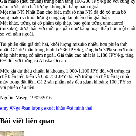
Giá mako (tiêu chuẩn) trung bình tăng 100-200 JPY/kg so với cùng kỳ
năm trước, dù chất lượng không tốt bằng năm ngoái.
Một nhà NK Nhật Bản cho biết, một số nhà NK đã đổ xô mua bổ
sung mako vì khối lượng cung cấp tại phiên đấu giá thấp.
Mặt khác, trứng cá có phẩm cấp thấp, bao gồm trứng unmatured
(mizuko), được bán với mức giá gần như bằng hoặc thấp hơn một chút
so với năm ngoái.
Tại phiên đấu giá thứ hai, khối lượng mizuko nhiều hơn phiên thứ
nhất. Giá dự thầu trung bình là 536 JPY/kg, tăng hơn 30% so với mức
thấp nhất từng có năm ngoái. Giá thầu cao nhất là 1.188 JPY/kg, tăng
6% đối với trứng cá Alaska Ocean.
Mức giá dự thầu chuẩn là khoảng 1.000-1.100 JPY đối với trứng cá
chế biến trên biển và 650-750 JPY đối với trứng cá chế biến tại nhà
máy trong đất liền. Cả 2 sản phẩm này đều giảm khoảng 100 JPY so
với phiên đầu tiên.
Nguồn: Vasep, 19/05/2016
#my
#Nga
#sản lượng
#xuất khẩu
#cá minh thái
Bài viết liên quan