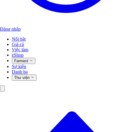
Đăng nhập
Nổi bật
Giá cả
Việc làm
eShop
Farmext
Sự kiện
Danh bạ
Thư viện