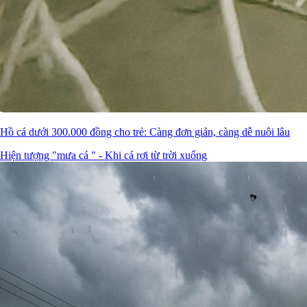
Hồ cá dưới 300.000 đồng cho trẻ: Càng đơn giản, càng dễ nuôi lâu
Hiện tượng "mưa cá " - Khi cá rơi từ trời xuống