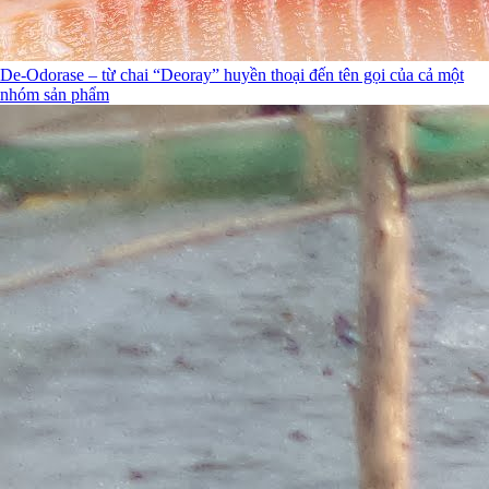
De-Odorase – từ chai “Deoray” huyền thoại đến tên gọi của cả một
nhóm sản phẩm