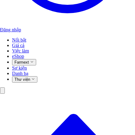
Đăng nhập
Nổi bật
Giá cả
Việc làm
eShop
Farmext
Sự kiện
Danh bạ
Thư viện