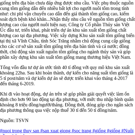
giống trên địa bàn chưa đáp ứng được nhu cầu. Việc phụ thuộc nguồn
cung tôm giống dẫn đến nhiều bất lợi cho người nuôi tôm trong tỉnh
như: chi phí vận chuyển cao dẫn đến giá thành tôm giống cao, kiểm
soát dịch bệnh khó khăn...Nhận thấy nhu cầu về nguồn tôm giống chất
lượng cao của người nuôi hiện nay, Công ty Cổ phần Thủy sản Việt
Úc đầu tư, triển khai, phát triển dự án khu sản xuất tôm giống chất
lượng cao tại địa phương. Việc xây dựng Khu sản xuất tôm giống biển
tại thị xã Vĩnh Châu, tỉnh Sóc Trăng nhằm chủ động cung cấp giống
cho các cơ sở sản xuất tôm giống trên địa bàn tỉnh và cả nước; đồng
thời, chủ động sản xuất nguồn tôm giống cho ngành thủy sản và góp
phần xây dựng khu sản xuất tôm giống mang thương hiệu Việt Nam.
Tổng vốn đầu tư dự án ước tính 40 tỉ đồng với quy mô khu sản xuất
khoảng 22ha. Sau khi hoàn thành, dự kiến cho năng suất tôm giống là
5 tỉ post/năm và dự kiến dự án sẽ được triển khai vào tháng 4-2017
đến tháng 6-2019.
Khi đi vào hoạt động, dự án trên sẽ góp phần giải quyết việc làm ổn
định cho hơn 90 lao động tại địa phương, với mức thu nhập bình quân
khoảng 8 triệu đồng/người/tháng. Đồng thời, đóng góp cho ngân sách
địa phương thông qua việc nộp thuế 30 tỉ đến 50 tỉ đồng/năm.
Nguồn: TSVN
#nuoi trong thuy san
#san xuat giong
#soc trang
#giống
#giống
#Nuôi