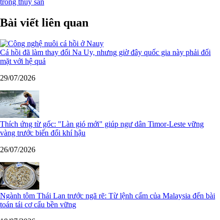
trồng thủy sản
Bài viết liên quan
Cá hồi đã làm thay đổi Na Uy, nhưng giờ đây quốc gia này phải đối
mặt với hệ quả
29/07/2026
Thích ứng từ gốc: "Làn gió mới" giúp ngư dân Timor-Leste vững
vàng trước biến đổi khí hậu
26/07/2026
Ngành tôm Thái Lan trước ngã rẽ: Từ lệnh cấm của Malaysia đến bài
toán tái cơ cấu bền vững