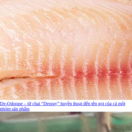
De-Odorase – từ chai “Deoray” huyền thoại đến tên gọi của cả một
nhóm sản phẩm