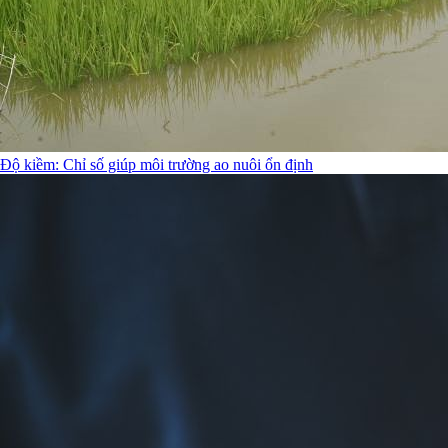
Độ kiềm: Chỉ số giúp môi trường ao nuôi ổn định