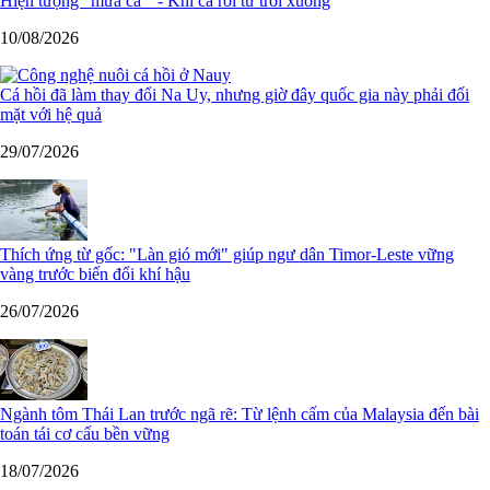
Hiện tượng "mưa cá " - Khi cá rơi từ trời xuống
10/08/2026
Cá hồi đã làm thay đổi Na Uy, nhưng giờ đây quốc gia này phải đối
mặt với hệ quả
29/07/2026
Thích ứng từ gốc: "Làn gió mới" giúp ngư dân Timor-Leste vững
vàng trước biến đổi khí hậu
26/07/2026
Ngành tôm Thái Lan trước ngã rẽ: Từ lệnh cấm của Malaysia đến bài
toán tái cơ cấu bền vững
18/07/2026