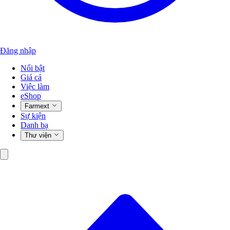
Đăng nhập
Nổi bật
Giá cả
Việc làm
eShop
Farmext
Sự kiện
Danh bạ
Thư viện