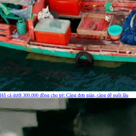
Hồ cá dưới 300.000 đồng cho trẻ: Càng đơn giản, càng dễ nuôi lâu