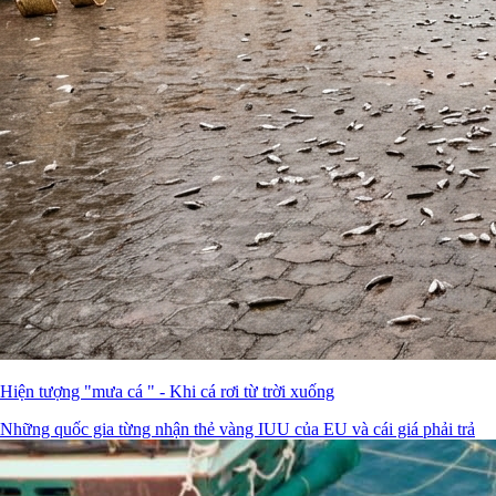
Hiện tượng "mưa cá " - Khi cá rơi từ trời xuống
Những quốc gia từng nhận thẻ vàng IUU của EU và cái giá phải trả