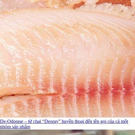
De-Odorase – từ chai “Deoray” huyền thoại đến tên gọi của cả một
nhóm sản phẩm