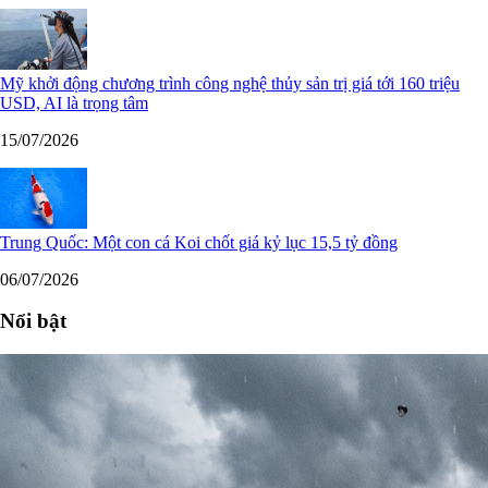
Mỹ khởi động chương trình công nghệ thủy sản trị giá tới 160 triệu
USD, AI là trọng tâm
15/07/2026
Trung Quốc: Một con cá Koi chốt giá kỷ lục 15,5 tỷ đồng
06/07/2026
Nổi bật