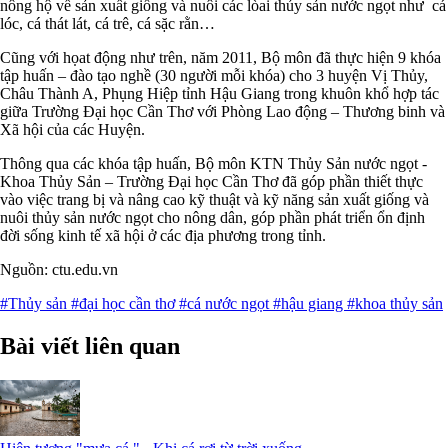
nông hộ về sản xuất giống và nuôi các lòai thủy sản nước ngọt như cá
lóc, cá thát lát, cá trê, cá sặc rằn…
Cũng với họat động như trên, năm 2011, Bộ môn đã thực hiện 9 khóa
tập huấn – đào tạo nghề (30 người mỗi khóa) cho 3 huyện Vị Thủy,
Châu Thành A, Phụng Hiệp tỉnh Hậu Giang trong khuôn khổ hợp tác
giữa Trường Đại học Cần Thơ với Phòng Lao động – Thương binh và
Xã hội của các Huyện.
Thông qua các khóa tập huấn, Bộ môn KTN Thủy Sản nước ngọt -
Khoa Thủy Sản – Trường Đại học Cần Thơ đã góp phần thiết thực
vào việc trang bị và nâng cao kỹ thuật và kỹ năng sản xuất giống và
nuôi thủy sản nước ngọt cho nông dân, góp phần phát triển ổn định
đời sống kinh tế xã hội ở các địa phương trong tỉnh.
Nguồn: ctu.edu.vn
#Thủy sản
#đại học cần thơ
#cá nước ngọt
#hậu giang
#khoa thủy sản
Bài viết liên quan