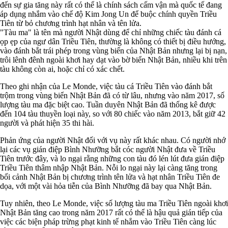
đến sự gia tăng này rất có thể là chính sách cấm vận mà quốc tế đang
áp dụng nhắm vào chế độ Kim Jong Un để buộc chính quyền Triều
Tiên từ bỏ chương trình hạt nhân và tên lửa.
"Tàu ma" là tên mà người Nhật dùng để chỉ những chiếc tàu đánh cá
ọp ẹp của ngư dân Triều Tiên, thường là không có thiết bị điều hướng,
vào đánh bắt trái phép trong vùng biển của Nhật Bản nhưng lại bị nạn,
trôi lênh đênh ngoài khơi hay dạt vào bờ biển Nhật Bản, nhiều khi trên
tàu không còn ai, hoặc chỉ có xác chết.
Theo ghi nhận của Le Monde, việc tàu cá Triều Tiên vào đánh bắt
trộm trong vùng biển Nhật Bản đã có từ lâu, nhưng vào năm 2017, số
lượng tàu ma đặc biệt cao. Tuần duyên Nhật Bản đã thống kê được
đến 104 tàu thuyền loại này, so với 80 chiếc vào năm 2013, bắt giữ 42
người và phát hiện 35 thi hài.
Phản ứng của người Nhật đối với vụ này rất khác nhau. Có người nhớ
lại các vụ gián điệp Bình Nhưỡng bắt cóc người Nhật đưa về Triều
Tiên trước đây, và lo ngại rằng những con tàu đó lén lút đưa gián điệp
Triều Tiên thâm nhập Nhật Bản. Nỗi lo ngại này lại càng tăng trong
bối cảnh Nhật Bản bị chương trình tên lửa và hạt nhân Triều Tiên đe
dọa, với một vài hỏa tiễn của Bình Nhưỡng đã bay qua Nhật Bản.
Tuy nhiên, theo Le Monde, việc số lượng tàu ma Triều Tiên ngoài khơi
Nhật Bản tăng cao trong năm 2017 rất có thể là hậu quả gián tiếp của
việc các biện pháp trừng phạt kinh tế nhắm vào Triều Tiên càng lúc