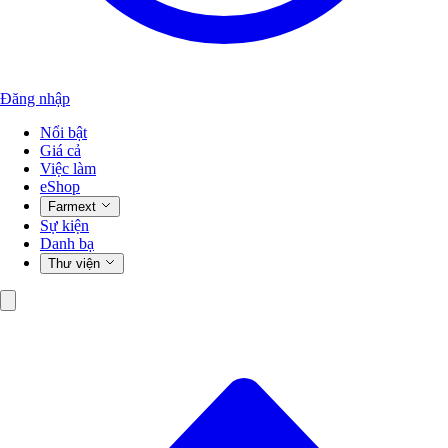
Đăng nhập
Nổi bật
Giá cả
Việc làm
eShop
Farmext
Sự kiện
Danh bạ
Thư viện