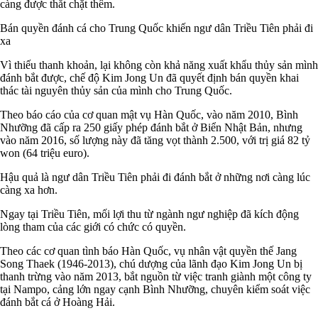
càng được thắt chặt thêm.
Bán quyền đánh cá cho Trung Quốc khiến ngư dân Triều Tiên phải đi
xa
Vì thiếu thanh khoản, lại không còn khả năng xuất khẩu thủy sản mình
đánh bắt được, chế độ Kim Jong Un đã quyết định bán quyền khai
thác tài nguyên thủy sản của mình cho Trung Quốc.
Theo báo cáo của cơ quan mật vụ Hàn Quốc, vào năm 2010, Bình
Nhưỡng đã cấp ra 250 giấy phép đánh bắt ở Biển Nhật Bản, nhưng
vào năm 2016, số lượng này đã tăng vọt thành 2.500, với trị giá 82 tỷ
won (64 triệu euro).
Hậu quả là ngư dân Triều Tiên phải đi đánh bắt ở những nơi càng lúc
càng xa hơn.
Ngay tại Triều Tiên, mối lợi thu từ ngành ngư nghiệp đã kích động
lòng tham của các giới có chức có quyền.
Theo các cơ quan tình báo Hàn Quốc, vụ nhân vật quyền thế Jang
Song Thaek (1946-2013), chú dượng của lãnh đạo Kim Jong Un bị
thanh trừng vào năm 2013, bắt nguồn từ việc tranh giành một công ty
tại Nampo, cảng lớn ngay cạnh Bình Nhưỡng, chuyên kiểm soát việc
đánh bắt cá ở Hoàng Hải.