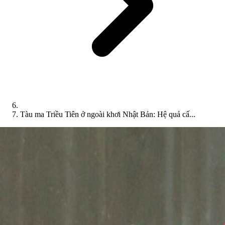
Tàu ma Triều Tiên ở ngoài khơi Nhật Bản: Hệ quả cấ...