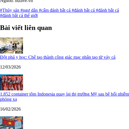
Nguồn: bizlive.vn
#Thủy sản
#ngư dân
#cấm đánh bắt cá
#đánh bắt cá
#đánh bắt cá
#đánh bắt cá thế giới
Bài viết liên quan
Đột phá y học: Chế tạo thành công giác mạc nhân tạo từ vảy cá
12/03/2026
1.852 container tôm Indonesia quay lại thị trường Mỹ sau bê bối nhiễm
phóng xạ
16/02/2026