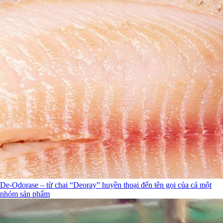
De-Odorase – từ chai “Deoray” huyền thoại đến tên gọi của cả một
nhóm sản phẩm