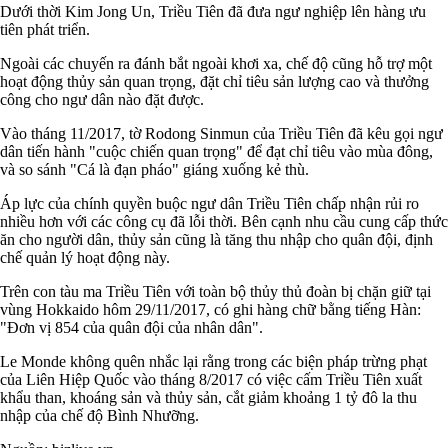
Dưới thời Kim Jong Un, Triều Tiên đã đưa ngư nghiệp lên hàng ưu
tiên phát triển.
Ngoài các chuyến ra đánh bắt ngoài khơi xa, chế độ cũng hỗ trợ một
hoạt động thủy sản quan trọng, đặt chỉ tiêu sản lượng cao và thưởng
công cho ngư dân nào đặt được.
Vào tháng 11/2017, tờ Rodong Sinmun của Triều Tiên đã kêu gọi ngư
dân tiến hành "cuộc chiến quan trọng" để đạt chỉ tiêu vào mùa đông,
và so sánh "Cá là đạn pháo" giáng xuống kẻ thù.
Áp lực của chính quyền buộc ngư dân Triều Tiên chấp nhận rủi ro
nhiều hơn với các công cụ đã lỗi thời. Bên cạnh nhu cầu cung cấp thức
ăn cho người dân, thủy sản cũng là tăng thu nhập cho quân đội, định
chế quản lý hoạt động này.
Trên con tàu ma Triều Tiên với toàn bộ thủy thủ đoàn bị chặn giữ tại
vùng Hokkaido hôm 29/11/2017, có ghi hàng chữ bằng tiếng Hàn:
"Đơn vị 854 của quân đội của nhân dân".
Le Monde không quên nhắc lại rằng trong các biện pháp trừng phạt
của Liên Hiệp Quốc vào tháng 8/2017 có việc cấm Triều Tiên xuất
khẩu than, khoáng sản và thủy sản, cắt giảm khoảng 1 tỷ đô la thu
nhập của chế độ Bình Nhưỡng.