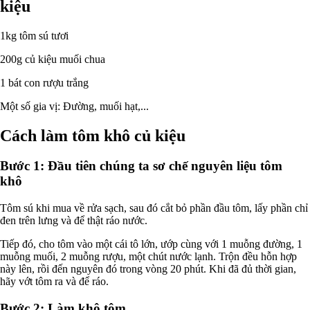
kiệu
1kg tôm sú tươi
200g củ kiệu muối chua
1 bát con rượu trắng
Một số gia vị: Đường, muối hạt,...
Cách làm tôm khô củ kiệu
Bước 1: Đầu tiên chúng ta sơ chế nguyên liệu tôm
khô
Tôm sú khi mua về rửa sạch, sau đó cắt bỏ phần đầu tôm, lấy phần chỉ
đen trên lưng và để thật ráo nước.
Tiếp đó, cho tôm vào một cái tô lớn, ướp cùng với 1 muỗng đường, 1
muỗng muối, 2 muỗng rượu, một chút nước lạnh. Trộn đều hỗn hợp
này lên, rồi đến nguyên đó trong vòng 20 phút. Khi đã đủ thời gian,
hãy vớt tôm ra và để ráo.
Bước 2: Làm khô tôm