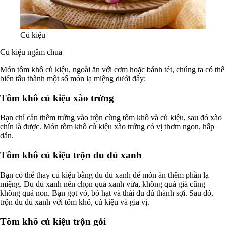
Củ kiệu
Củ kiệu ngâm chua
Món tôm khô củ kiệu, ngoài ăn với cơm hoặc bánh tét, chúng ta có thể
biến tấu thành một số món lạ miệng dưới đây:
Tôm khô củ kiệu xào trứng
Bạn chỉ cần thêm trứng vào trộn cùng tôm khô và củ kiệu, sau đó xào
chín là được. Món tôm khô củ kiệu xào trứng có vị thơm ngon, hấp
dẫn.
Tôm khô củ kiệu trộn đu đủ xanh
Bạn có thể thay củ kiệu bằng đu đủ xanh để món ăn thêm phần lạ
miệng. Đu đủ xanh nên chọn quả xanh vừa, không quá già cũng
không quá non. Bạn gọt vỏ, bỏ hạt và thái đu đủ thành sợi. Sau đó,
trộn đu đủ xanh với tôm khô, củ kiệu và gia vị.
Tôm khô củ kiệu trộn gỏi