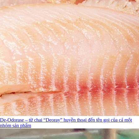
De-Odorase – từ chai “Deoray” huyền thoại đến tên gọi của cả một
nhóm sản phẩm