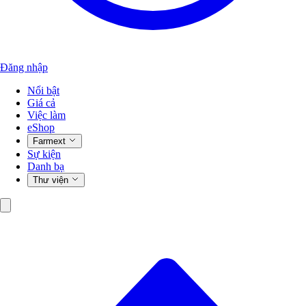
Đăng nhập
Nổi bật
Giá cả
Việc làm
eShop
Farmext
Sự kiện
Danh bạ
Thư viện