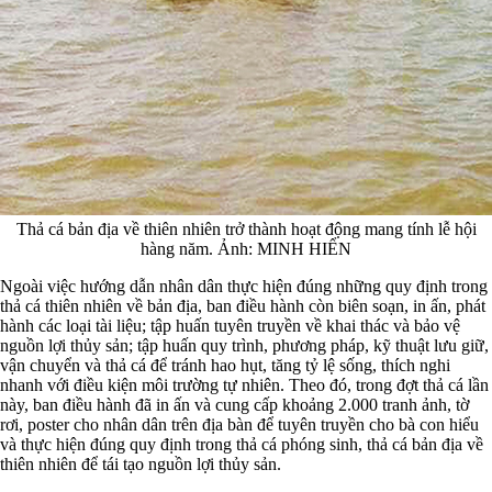
Thả cá bản địa về thiên nhiên trở thành hoạt động mang tính lễ hội
hàng năm. Ảnh: MINH HIỂN
Ngoài việc hướng dẫn nhân dân thực hiện đúng những quy định trong
thả cá thiên nhiên về bản địa, ban điều hành còn biên soạn, in ấn, phát
hành các loại tài liệu; tập huấn tuyên truyền về khai thác và bảo vệ
nguồn lợi thủy sản; tập huấn quy trình, phương pháp, kỹ thuật lưu giữ,
vận chuyển và thả cá để tránh hao hụt, tăng tỷ lệ sống, thích nghi
nhanh với điều kiện môi trường tự nhiên. Theo đó, trong đợt thả cá lần
này, ban điều hành đã in ấn và cung cấp khoảng 2.000 tranh ảnh, tờ
rơi, poster cho nhân dân trên địa bàn để tuyên truyền cho bà con hiểu
và thực hiện đúng quy định trong thả cá phóng sinh, thả cá bản địa về
thiên nhiên để tái tạo nguồn lợi thủy sản.