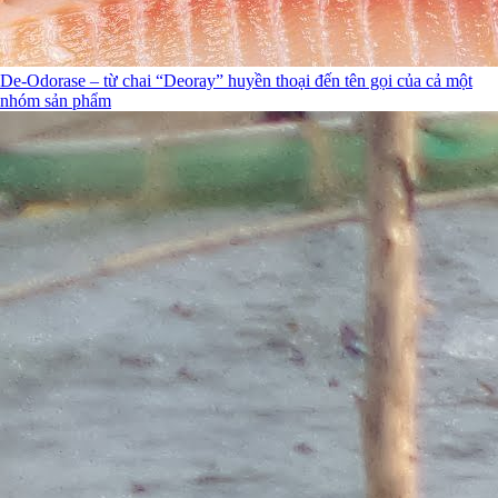
De-Odorase – từ chai “Deoray” huyền thoại đến tên gọi của cả một
nhóm sản phẩm