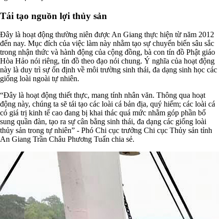
Tái tạo nguồn lợi thủy sản
Đây là hoạt động thường niên được An Giang thực hiện từ năm 2012
đến nay. Mục đích của việc làm này nhằm tạo sự chuyển biến sâu sắc
trong nhận thức và hành động của cộng đồng, bà con tín đồ Phật giáo
Hòa Hảo nói riêng, tín đồ theo đạo nói chung. Ý nghĩa của hoạt động
này là duy trì sự ổn định về môi trường sinh thái, đa dạng sinh học các
giống loài ngoài tự nhiên.
“Đây là hoạt động thiết thực, mang tính nhân văn. Thông qua hoạt
động này, chúng ta sẽ tái tạo các loài cá bản địa, quý hiếm; các loài cá
có giá trị kinh tế cao đang bị khai thác quá mức nhằm góp phần bổ
sung quần đàn, tạo ra sự cân bằng sinh thái, đa dạng các giống loài
thủy sản trong tự nhiên” - Phó Chi cục trưởng Chi cục Thủy sản tỉnh
An Giang Trần Châu Phương Tuấn chia sẻ.