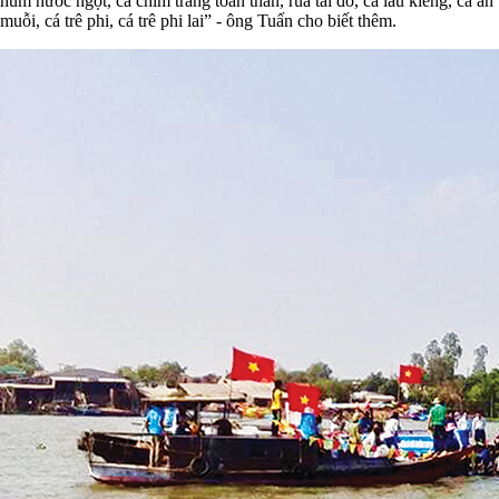
hùm nước ngọt, cá chim trắng toàn thân, rùa tai đỏ, cá lau kiếng, cá ăn
muỗi, cá trê phi, cá trê phi lai” - ông Tuấn cho biết thêm.