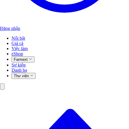
Đăng nhập
Nổi bật
Giá cả
Việc làm
eShop
Farmext
Sự kiện
Danh bạ
Thư viện