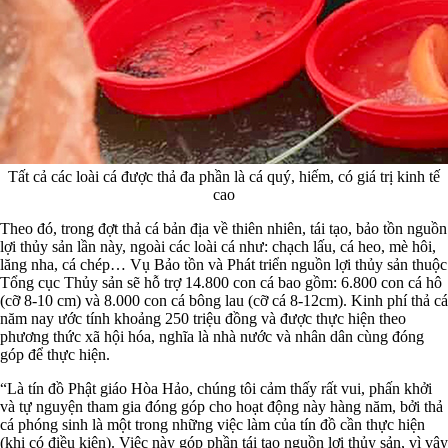
Tất cả các loài cá được thả đa phần là cá quý, hiếm, có giá trị kinh tế
cao
Theo đó, trong đợt thả cá bản địa về thiên nhiên, tái tạo, bảo tồn nguồn
lợi thủy sản lần này, ngoài các loài cá như: chạch lấu, cá heo, mè hôi,
lăng nha, cá chép… Vụ Bảo tồn và Phát triển nguồn lợi thủy sản thuộc
Tổng cục Thủy sản sẽ hỗ trợ 14.800 con cá bao gồm: 6.800 con cá hô
(cỡ 8-10 cm) và 8.000 con cá bông lau (cỡ cá 8-12cm). Kinh phí thả cá
năm nay ước tính khoảng 250 triệu đồng và được thực hiện theo
phương thức xã hội hóa, nghĩa là nhà nước và nhân dân cùng đóng
góp để thực hiện.
“Là tín đồ Phật giáo Hòa Hảo, chúng tôi cảm thấy rất vui, phấn khởi
và tự nguyện tham gia đóng góp cho hoạt động này hàng năm, bởi thả
cá phóng sinh là một trong những việc làm của tín đồ cần thực hiện
(khi có điều kiện). Việc này góp phần tái tạo nguồn lợi thủy sản, vì vậy