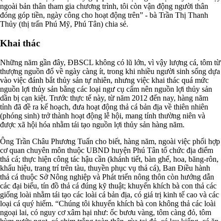
ngoài bản thân tham gia chương trình, tôi còn vận động người thân
đóng góp tiền, ngày công cho hoạt động trên” - bà Trần Thị Thanh
Thủy (thị trấn Phú Mỹ, Phú Tân) chia sẻ.
Khai thác
Những năm gần đây, ĐBSCL không có lũ lớn, vì vậy lượng cá, tôm từ
thượng nguồn đổ về ngày càng ít, trong khi nhiều người sinh sống dựa
vào việc đánh bắt thủy sản tự nhiên, nhưng việc khai thác quá mức
nguồn lợi thủy sản bằng các loại ngư cụ cấm nên nguồn lợi thủy sản
dần bị cạn kiệt. Trước thực tế này, từ năm 2012 đến nay, hàng năm
tỉnh đã đề ra kế hoạch, đưa hoạt động thả cá bản địa về thiên nhiên
(phóng sinh) trở thành hoạt động lễ hội, mang tính thường niên và
được xã hội hóa nhằm tái tạo nguồn lợi thủy sản hàng năm.
Ông Trần Châu Phương Tuấn cho biết, hàng năm, ngoài việc phối hợp
cơ quan chuyên môn thuộc UBND huyện Phú Tân tổ chức địa điểm
thả cá; thực hiện công tác hậu cần (khánh tiết, bàn ghế, hoa, băng-rôn,
khẩu hiệu, trang trí trên tàu, thuyền phục vụ thả cá), Ban Điều hành
thả cá thuộc Sở Nông nghiệp và Phát triển nông thôn còn hướng dẫn
các đại biểu, tín đồ thả cá đúng kỹ thuật; khuyến khích bà con thả các
giống loài nhằm tái tạo các loài cá bản địa, có giá trị kinh tế cao và các
loại cá quý hiếm. “Chúng tôi khuyến khích bà con không thả các loài
ngoại lai, có nguy cơ xâm hại như: ốc bươu vàng, tôm càng đỏ, tôm