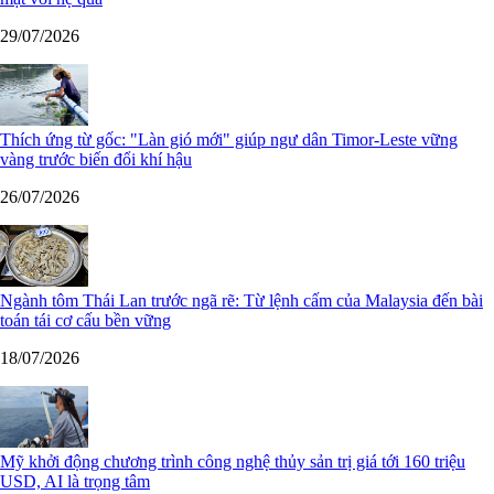
29/07/2026
Thích ứng từ gốc: "Làn gió mới" giúp ngư dân Timor-Leste vững
vàng trước biến đổi khí hậu
26/07/2026
Ngành tôm Thái Lan trước ngã rẽ: Từ lệnh cấm của Malaysia đến bài
toán tái cơ cấu bền vững
18/07/2026
Mỹ khởi động chương trình công nghệ thủy sản trị giá tới 160 triệu
USD, AI là trọng tâm