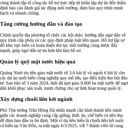
cũng thành lập tổ công tác hỗ trợ trực tiếp từ khâu lập dự án đến thẩm
định báo cáo đánh giá tác động môi trường, đảm bảo quy trình minh
bạch và nhanh chóng.
Tăng cường hướng dẫn và đào tạo
Chính quyền địa phương tổ chức các hội thảo, hướng dẫn ngư dân về
quy trình cấp phép và các quy định pháp luật liên quan. Hỗ trợ lập sơ
đồ khu vực biển và hoàn thiện thủ tục môi trường cũng được đẩy
mạnh, giúp ngư dân tự tin hơn khi làm hồ sơ.
Quản lý quỹ mặt nước hiệu quả
Quảng Ninh ưu tiên giao mặt nước từ 3-6 hải lý và ngoài 6 hải lý cho
các dự án nuôi biển công nghiệp quy mô lớn, tạo điều kiện thu hút đầu
tư. Sau bão số 3 năm 2024, tỉnh đã tạm giao 8.600 ha mặt nước để ngư
dân khôi phục sản xuất, minh chứng cho sự linh hoạt trong quản lý.
Xây dựng chuỗi liên kết ngành
Phó Thủ tướng Trần Hồng Hà nhấn mạnh cần hình thành liên minh
giữa các doanh nghiệp cung cấp giống, thức ăn, chế biến và tiêu thụ
để đảm bảo đầu ra ổn định. Một ví dụ tiêu biểu là chuỗi liên kết nuôi
cá biển tại Vân Đồn, ra mắt ngày 6/3/2025, với 7 thành viên từ cung