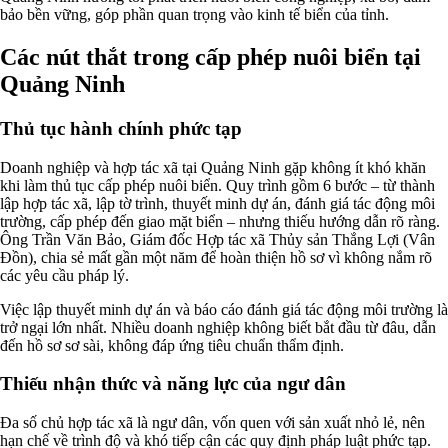
bảo bền vững, góp phần quan trọng vào kinh tế biển của tỉnh.
Các nút thắt trong cấp phép nuôi biển tại
Quảng Ninh
Thủ tục hành chính phức tạp
Doanh nghiệp và hợp tác xã tại Quảng Ninh gặp không ít khó khăn
khi làm thủ tục cấp phép nuôi biển. Quy trình gồm 6 bước – từ thành
lập hợp tác xã, lập tờ trình, thuyết minh dự án, đánh giá tác động môi
trường, cấp phép đến giao mặt biển – nhưng thiếu hướng dẫn rõ ràng.
Ông Trần Văn Bảo, Giám đốc Hợp tác xã Thủy sản Thắng Lợi (Vân
Đồn), chia sẻ mất gần một năm để hoàn thiện hồ sơ vì không nắm rõ
các yêu cầu pháp lý.
Việc lập thuyết minh dự án và báo cáo đánh giá tác động môi trường là
trở ngại lớn nhất. Nhiều doanh nghiệp không biết bắt đầu từ đâu, dẫn
đến hồ sơ sơ sài, không đáp ứng tiêu chuẩn thẩm định.
Thiếu nhận thức và năng lực của ngư dân
Đa số chủ hợp tác xã là ngư dân, vốn quen với sản xuất nhỏ lẻ, nên
hạn chế về trình độ và khó tiếp cận các quy định pháp luật phức tạp.