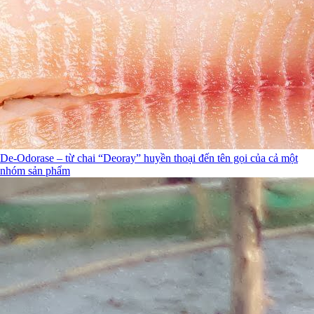
De-Odorase – từ chai “Deoray” huyền thoại đến tên gọi của cả một
nhóm sản phẩm