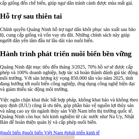
cấp giống đến chế biến, giúp ngư dân tránh cảnh được mùa mất giá.
Hỗ trợ sau thiên tai
Chính quyền Quảng Ninh hỗ trợ ngư dân khôi phục sản xuất sau bão
lũ, cung cấp giống và vốn vay ưu đãi. Những chính sách này giúp
người dân yên tâm đầu tư lâu dài vào nuôi biển.
Hành trình phát triển nuôi biển bền vững
Quảng Ninh đặt mục tiêu đến tháng 3/2025, 70% hồ sơ sẽ được cấp
phép và 100% doanh nghiệp, hợp tác xã hoàn thành đánh giá tác động
môi trường. Với sản lượng kỳ vọng 850.000 tấn vào năm 2025, tỉnh
đang hướng tới nuôi biển công nghiệp, ứng dụng công nghệ hiện đại
và giảm thiểu tác động môi trường.
Việc ngăn chặn khai thác bất hợp pháp, không khai báo và không theo
quy định (IUU) cũng là ưu tiên, góp phần bảo vệ nguồn lợi thủy sản
và nâng cao uy tín ngành thủy sản Việt Nam trên thị trường quốc tế.
Quảng Ninh còn học hỏi kinh nghiệm từ các nước như Na Uy, Nhật
Bản để hoàn thiện quản lý và cấp phép nuôi biển.
#nuôi biển
#nuôi biển Việt Nam
#phát triển kinh tế