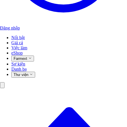
Đăng nhập
Nổi bật
Giá cả
Việc làm
eShop
Farmext
Sự kiện
Danh bạ
Thư viện