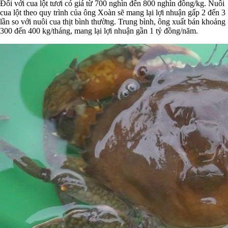
Đối với cua lột tươi có giá từ 700 nghìn đến 800 nghìn đồng/kg. Nuôi
cua lột theo quy trình của ông Xoàn sẽ mang lại lợi nhuận gấp 2 đến 3
lần so với nuôi cua thịt bình thường. Trung bình, ông xuất bán khoảng
300 đến 400 kg/tháng, mang lại lợi nhuận gần 1 tỷ đồng/năm.