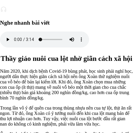
Nghe nhanh bài viết
Thầy giáo nuôi cua lột nhờ giãn cách xã hội
Năm 2020, khi dịch bệnh Covid-19 bùng phát, học sinh phải nghỉ học,
người dân thực hiện giãn cách xã hội nên ông Xoàn thử nghiệm nuôi
cua vỗ béo để bán lại kiếm lời. Khi đó, ông Xoàn chọn mua những
con cua ốp (ít thịt) mang về nuôi vỗ béo một thời gian cho cua chắc
(nhiều thịt) bán giá khoảng 200 nghìn đồng/kg, cao hơn cua ốp trung
bình 70 nghìn đồng/kg.
Trong lần vô ý để quên cua trong thùng nhựa nên cua tự lột, thịt ăn rất
ngon. Từ đó, ông Xoàn có ý tưởng nuôi đến khi cua lột mang bán để
thu lợi nhuận cao hơn. Tuy vậy, việc nuôi cua lột bước đầu rất gian
nan do không có kinh nghiệm, phải vừa làm vừa học.