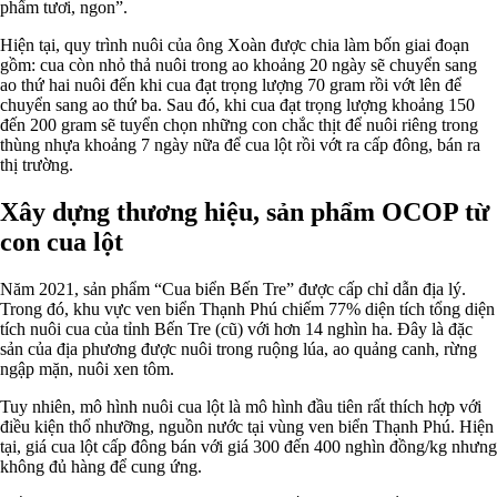
phẩm tươi, ngon”.
Hiện tại, quy trình nuôi của ông Xoàn được chia làm bốn giai đoạn
gồm: cua còn nhỏ thả nuôi trong ao khoảng 20 ngày sẽ chuyển sang
ao thứ hai nuôi đến khi cua đạt trọng lượng 70 gram rồi vớt lên để
chuyển sang ao thứ ba. Sau đó, khi cua đạt trọng lượng khoảng 150
đến 200 gram sẽ tuyển chọn những con chắc thịt để nuôi riêng trong
thùng nhựa khoảng 7 ngày nữa để cua lột rồi vớt ra cấp đông, bán ra
thị trường.
Xây dựng thương hiệu, sản phẩm OCOP từ
con cua lột
Năm 2021, sản phẩm “Cua biển Bến Tre” được cấp chỉ dẫn địa lý.
Trong đó, khu vực ven biển Thạnh Phú chiếm 77% diện tích tổng diện
tích nuôi cua của tỉnh Bến Tre (cũ) với hơn 14 nghìn ha. Đây là đặc
sản của địa phương được nuôi trong ruộng lúa, ao quảng canh, rừng
ngập mặn, nuôi xen tôm.
Tuy nhiên, mô hình nuôi cua lột là mô hình đầu tiên rất thích hợp với
điều kiện thổ nhưỡng, nguồn nước tại vùng ven biển Thạnh Phú. Hiện
tại, giá cua lột cấp đông bán với giá 300 đến 400 nghìn đồng/kg nhưng
không đủ hàng để cung ứng.