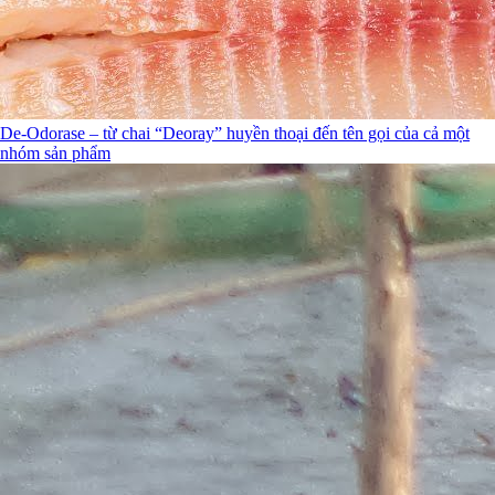
De-Odorase – từ chai “Deoray” huyền thoại đến tên gọi của cả một
nhóm sản phẩm