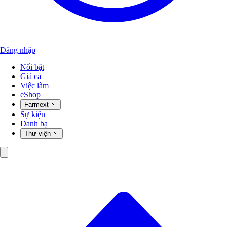
Đăng nhập
Nổi bật
Giá cả
Việc làm
eShop
Farmext
Sự kiện
Danh bạ
Thư viện