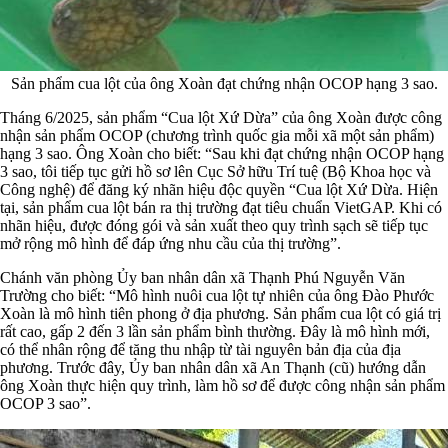
Sản phẩm cua lột của ông Xoàn đạt chứng nhận OCOP hạng 3 sao.
Tháng 6/2025, sản phẩm “Cua lột Xứ Dừa” của ông Xoàn được công
nhận sản phẩm OCOP (chương trình quốc gia mỗi xã một sản phẩm)
hạng 3 sao. Ông Xoàn cho biết: “Sau khi đạt chứng nhận OCOP hạng
3 sao, tôi tiếp tục gửi hồ sơ lên Cục Sở hữu Trí tuệ (Bộ Khoa học và
Công nghệ) để đăng ký nhãn hiệu độc quyền “Cua lột Xứ Dừa. Hiện
tại, sản phẩm cua lột bán ra thị trường đạt tiêu chuẩn VietGAP. Khi có
nhãn hiệu, được đóng gói và sản xuất theo quy trình sạch sẽ tiếp tục
mở rộng mô hình để đáp ứng nhu cầu của thị trường”.
Chánh văn phòng Ủy ban nhân dân xã Thạnh Phú Nguyễn Văn
Trường cho biết: “Mô hình nuôi cua lột tự nhiên của ông Đào Phước
Xoàn là mô hình tiên phong ở địa phương. Sản phẩm cua lột có giá trị
rất cao, gấp 2 đến 3 lần sản phẩm bình thường. Đây là mô hình mới,
có thể nhân rộng để tăng thu nhập từ tài nguyên bản địa của địa
phương. Trước đây, Ủy ban nhân dân xã An Thạnh (cũ) hướng dẫn
ông Xoàn thực hiện quy trình, làm hồ sơ để được công nhận sản phẩm
OCOP 3 sao”.