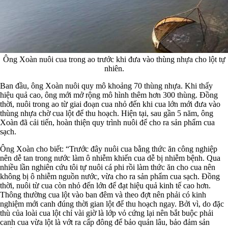
Ông Xoàn nuôi cua trong ao trước khi đưa vào thùng nhựa cho lột tự
nhiên.
Ban đầu, ông Xoàn nuôi quy mô khoảng 70 thùng nhựa. Khi thấy
hiệu quả cao, ông mới mở rộng mô hình thêm hơn 300 thùng. Đồng
thời, nuôi trong ao từ giai đoạn cua nhỏ đến khi cua lớn mới đưa vào
thùng nhựa chờ cua lột để thu hoạch. Hiện tại, sau gần 5 năm, ông
Xoàn đã cải tiến, hoàn thiện quy trình nuôi để cho ra sản phẩm cua
sạch.
Ông Xoàn cho biết: “Trước đây nuôi cua bằng thức ăn công nghiệp
nên dễ tan trong nước làm ô nhiễm khiến cua dễ bị nhiễm bệnh. Qua
nhiều lần nghiên cứu tôi tự nuôi cá phi rồi làm thức ăn cho cua nên
không bị ô nhiễm nguồn nước, vừa cho ra sản phẩm cua sạch. Đồng
thời, nuôi từ cua còn nhỏ đến lớn để đạt hiệu quả kinh tế cao hơn.
Thông thường cua lột vào ban đêm và theo đợt nên phải có kinh
nghiệm mới canh đúng thời gian lột để thu hoạch ngay. Bởi vì, do đặc
thù của loài cua lột chỉ vài giờ là lớp vỏ cứng lại nên bắt buộc phải
canh cua vừa lột là vớt ra cấp đông để bảo quản lâu, bảo đảm sản