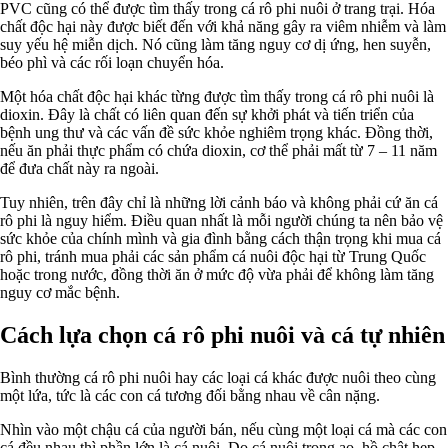
PVC cũng có thể được tìm thấy trong cá rô phi nuôi ở trang trại. Hóa
chất độc hại này được biết đến với khả năng gây ra viêm nhiễm và làm
suy yếu hệ miễn dịch. Nó cũng làm tăng nguy cơ dị ứng, hen suyễn,
béo phì và các rối loạn chuyển hóa.
Một hóa chất độc hại khác từng được tìm thấy trong cá rô phi nuôi là
dioxin. Đây là chất có liên quan đến sự khởi phát và tiến triển của
bệnh ung thư và các vấn đề sức khỏe nghiêm trọng khác. Đồng thời,
nếu ăn phải thực phẩm có chứa dioxin, cơ thể phải mất từ 7 – 11 năm
để đưa chất này ra ngoài.
Tuy nhiên, trên đây chỉ là những lời cảnh báo và không phải cứ ăn cá
rô phi là nguy hiểm. Điều quan nhất là mỗi người chúng ta nên bảo vệ
sức khỏe của chính mình và gia đình bằng cách thận trọng khi mua cá
rô phi, tránh mua phải các sản phẩm cá nuôi độc hại từ Trung Quốc
hoặc trong nước, đồng thời ăn ở mức độ vừa phải để không làm tăng
nguy cơ mắc bệnh.
Cách lựa chọn cá rô phi nuôi và cá tự nhiên
Bình thường cá rô phi nuôi hay các loại cá khác được nuôi theo cùng
một lứa, tức là các con cá tương đối bằng nhau về cân nặng.
Nhìn vào một chậu cá của người bán, nếu cùng một loại cá mà các con
cá đều nhau thì phần lớn là cá nuôi. Do cá nuôi trong ao, hồ chật hẹp