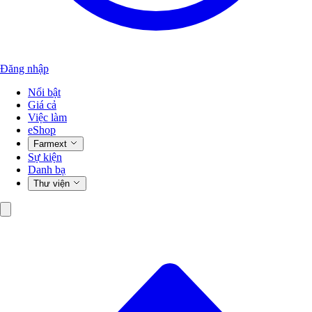
Đăng nhập
Nổi bật
Giá cả
Việc làm
eShop
Farmext
Sự kiện
Danh bạ
Thư viện