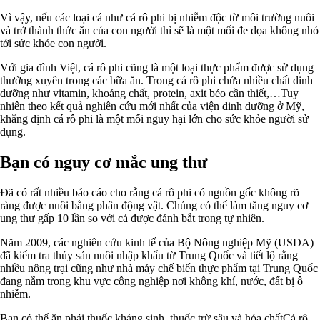
Vì vậy, nếu các loại cá như cá rô phi bị nhiễm độc từ môi trường nuôi
và trở thành thức ăn của con người thì sẽ là một mối đe dọa không nhỏ
tới sức khỏe con người.
Với gia đình Việt, cá rô phi cũng là một loại thực phẩm được sử dụng
thường xuyên trong các bữa ăn. Trong cá rô phi chứa nhiều chất dinh
dưỡng như vitamin, khoáng chất, protein, axit béo cần thiết,…Tuy
nhiên theo kết quả nghiên cứu mới nhất của viện dinh dưỡng ở Mỹ,
khẳng định cá rô phi là một mối nguy hại lớn cho sức khỏe người sử
dụng.
Bạn có nguy cơ mắc ung thư
Đã có rất nhiều báo cáo cho rằng cá rô phi có nguồn gốc không rõ
ràng được nuôi bằng phân động vật. Chúng có thể làm tăng nguy cơ
ung thư gấp 10 lần so với cá được đánh bắt trong tự nhiên.
Năm 2009, các nghiên cứu kinh tế của Bộ Nông nghiệp Mỹ (USDA)
đã kiểm tra thủy sản nuôi nhập khẩu từ Trung Quốc và tiết lộ rằng
nhiều nông trại cũng như nhà máy chế biến thực phẩm tại Trung Quốc
đang nằm trong khu vực công nghiệp nơi không khí, nước, đất bị ô
nhiễm.
Bạn có thể ăn phải thuốc kháng sinh, thuốc trừ sâu và hóa chấtCá rô