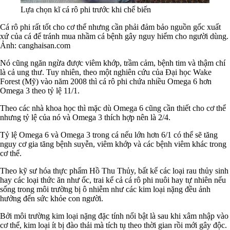
Lựa chọn kĩ cá rô phi trước khi chế biến
Cá rô phi rất tốt cho cơ thể nhưng cần phải đảm bảo nguồn gốc xuất
xứ của cá để tránh mua nhầm cá bệnh gây nguy hiểm cho người dùng.
Ảnh: canghaisan.com
Nó cũng ngăn ngừa được viêm khớp, trầm cảm, bệnh tim và thậm chí
là cả ung thư. Tuy nhiên, theo một nghiên cứu của Đại học Wake
Forest (Mỹ) vào năm 2008 thì cá rô phi chứa nhiều Omega 6 hơn
Omega 3 theo tỷ lệ 11/1.
Theo các nhà khoa học thì mặc dù Omega 6 cũng cần thiết cho cơ thể
nhưng tỷ lệ của nó và Omega 3 thích hợp nên là 2/4.
Tỷ lệ Omega 6 và Omega 3 trong cá nếu lớn hơn 6/1 có thể sẽ tăng
nguy cơ gia tăng bệnh suyễn, viêm khớp và các bệnh viêm khác trong
cơ thể.
Theo kỹ sư hóa thực phẩm Hồ Thu Thủy, bất kể các loại rau thủy sinh
hay các loại thức ăn như ốc, trai kể cả cá rô phi nuôi hay tự nhiên nếu
sống trong môi trường bị ô nhiễm như các kim loại nặng đều ảnh
hưởng đến sức khỏe con người.
Bởi môi trường kim loại nặng đặc tính nổi bật là sau khi xâm nhập vào
cơ thể, kim loại ít bị đào thải mà tích tụ theo thời gian rồi mới gây độc.