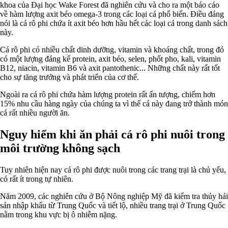
khoa của Đại học Wake Forest đã nghiên cứu và cho ra một báo cáo
về hàm lượng axit béo omega-3 trong các loại cá phổ biến. Điều đáng
nói là cá rô phi chứa ít axit béo hơn hầu hết các loại cá trong danh sách
này.
Cá rô phi có nhiều chất dinh dưỡng, vitamin và khoáng chất, trong đó
có một lượng đáng kể protein, axit béo, selen, phốt pho, kali, vitamin
B12, niacin, vitamin B6 và axit pantothenic... Những chất này rất tốt
cho sự tăng trưởng và phát triển của cơ thể.
Ngoài ra cá rô phi chứa hàm lượng protein rất ấn tượng, chiếm hơn
15% nhu cầu hàng ngày của chúng ta vì thế cá này đang trở thành món
cá rất nhiều người ăn.
Nguy hiểm khi ăn phải cá rô phi nuôi trong
môi trường không sạch
Tuy nhiên hiện nay cá rô phi được nuôi trong các trang trại là chủ yếu,
có rất ít trong tự nhiên.
Năm 2009, các nghiên cứu ở Bộ Nông nghiệp Mỹ đã kiểm tra thủy hải
sản nhập khẩu từ Trung Quốc và tiết lộ, nhiều trang trại ở Trung Quốc
nằm trong khu vực bị ô nhiễm nặng.