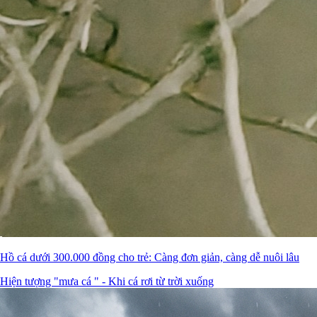
Hồ cá dưới 300.000 đồng cho trẻ: Càng đơn giản, càng dễ nuôi lâu
Hiện tượng "mưa cá " - Khi cá rơi từ trời xuống