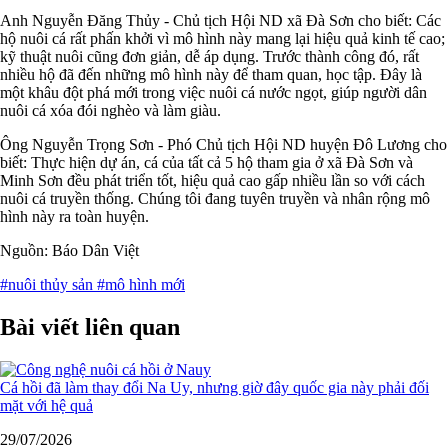
Anh Nguyễn Đăng Thủy - Chủ tịch Hội ND xã Đà Sơn cho biết: Các
hộ nuôi cá rất phấn khởi vì mô hình này mang lại hiệu quả kinh tế cao;
kỹ thuật nuôi cũng đơn giản, dễ áp dụng. Trước thành công đó, rất
nhiều hộ đã đến những mô hình này để tham quan, học tập. Đây là
một khâu đột phá mới trong việc nuôi cá nước ngọt, giúp người dân
nuôi cá xóa đói nghèo và làm giàu.
Ông Nguyễn Trọng Sơn - Phó Chủ tịch Hội ND huyện Đô Lương cho
biết: Thực hiện dự án, cá của tất cả 5 hộ tham gia ở xã Đà Sơn và
Minh Sơn đều phát triển tốt, hiệu quả cao gấp nhiều lần so với cách
nuôi cá truyền thống. Chúng tôi đang tuyên truyền và nhân rộng mô
hình này ra toàn huyện.
Nguồn: Báo Dân Việt
#nuôi thủy sản
#mô hình mới
Bài viết liên quan
Cá hồi đã làm thay đổi Na Uy, nhưng giờ đây quốc gia này phải đối
mặt với hệ quả
29/07/2026