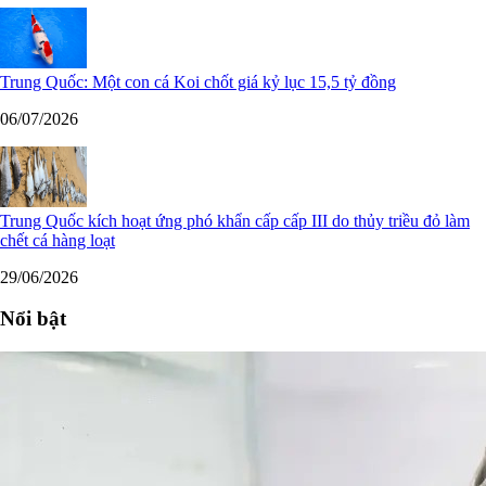
Trung Quốc: Một con cá Koi chốt giá kỷ lục 15,5 tỷ đồng
06/07/2026
Trung Quốc kích hoạt ứng phó khẩn cấp cấp III do thủy triều đỏ làm
chết cá hàng loạt
29/06/2026
Nổi bật