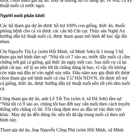
được chọn tham gia dự án. Đây là những hộ có năng lực về vốn, có kỹ
thuật nuôi cá nước ngọt.
Người nuôi phấn khởi
Các hộ tham gia dự án được hỗ trợ 100% con giống, thức ăn, thuốc
phòng bệnh cho cá và được các cán bộ Chi cục Thủy sản Nghệ An
hướng dẫn kỹ thuật nuôi cá, được tham quan mô hình để học tập lẫn
nhau.
Chị Nguyễn Thị Ly (xóm Hội Minh, xã Minh Sơn) là 1 trong 5 hộ
tham gia mô hình tâm sự: “Nhà tôi có 7 sào ao, trước đây nuôi cá cầm
chừng bởi giá cá giống, giá thức ăn ngày một cao. Sau mỗi vụ cá lại
phải cải tạo, xử lý ao nên lời lãi chẳng đáng là bao, vì vậy tôi không
còn mặn mà đầu tư vào nghề này nữa. Đầu năm nay gia đình tôi được
chọn tham gia mô hình nuôi cá của T.Ư Hội NDVN, tôi được hỗ trợ
cá giống, thức ăn, được hướng dẫn kỹ thuật nuôi nên rất yên tâm nuôi
cá.
Cũng tham gia dự án, anh Lê Tất Trụ (xóm 4, xã Đà Sơn) tâm sự:
“Nhà tôi có 9 sào ao, chúng tôi bao đời nay vẫn nuôi theo cách truyền
thống nên chẳng có lãi. Tôi cũng định treo ao đầu tư vào lĩnh vực
khác. May dự án đến đúng lúc nên tôi đã tập trung nuôi cá theo mô
hình này.
Tham gia dự án, ông Nguyễn Công Phú (xóm Hội Minh, xã Minh