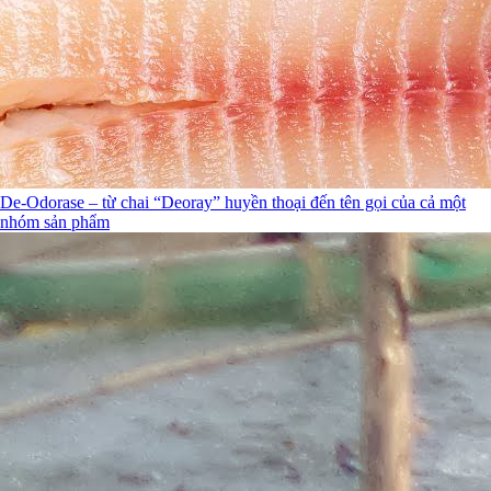
De-Odorase – từ chai “Deoray” huyền thoại đến tên gọi của cả một
nhóm sản phẩm