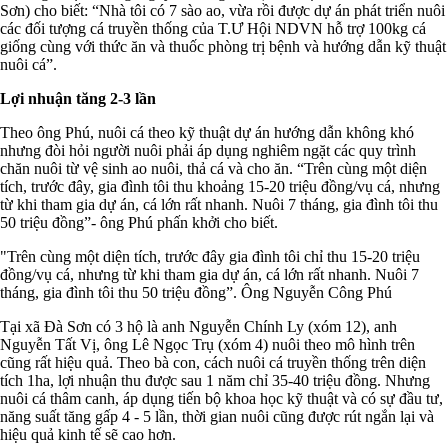
Sơn) cho biết: “Nhà tôi có 7 sào ao, vừa rồi được dự án phát triển nuôi
các đối tượng cá truyền thống của T.Ư Hội NDVN hỗ trợ 100kg cá
giống cùng với thức ăn và thuốc phòng trị bệnh và hướng dẫn kỹ thuật
nuôi cá”.
Lợi nhuận tăng 2-3 lần
Theo ông Phú, nuôi cá theo kỹ thuật dự án hướng dẫn không khó
nhưng đòi hỏi người nuôi phải áp dụng nghiêm ngặt các quy trình
chăn nuôi từ vệ sinh ao nuôi, thả cá và cho ăn. “Trên cùng một diện
tích, trước đây, gia đình tôi thu khoảng 15-20 triệu đồng/vụ cá, nhưng
từ khi tham gia dự án, cá lớn rất nhanh. Nuôi 7 tháng, gia đình tôi thu
50 triệu đồng”- ông Phú phấn khởi cho biết.
"Trên cùng một diện tích, trước đây gia đình tôi chỉ thu 15-20 triệu
đồng/vụ cá, nhưng từ khi tham gia dự án, cá lớn rất nhanh. Nuôi 7
tháng, gia đình tôi thu 50 triệu đồng”. Ông Nguyễn Công Phú
Tại xã Đà Sơn có 3 hộ là anh Nguyễn Chính Ly (xóm 12), anh
Nguyễn Tất Vị, ông Lê Ngọc Trụ (xóm 4) nuôi theo mô hình trên
cũng rất hiệu quả. Theo bà con, cách nuôi cá truyền thống trên diện
tích 1ha, lợi nhuận thu được sau 1 năm chỉ 35-40 triệu đồng. Nhưng
nuôi cá thâm canh, áp dụng tiến bộ khoa học kỹ thuật và có sự đầu tư,
năng suất tăng gấp 4 - 5 lần, thời gian nuôi cũng được rút ngắn lại và
hiệu quả kinh tế sẽ cao hơn.