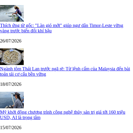
Thích ứng từ gốc: "Làn gió mới" giúp ngư dân Timor-Leste vững
vàng trước biến đổi khí hậu
26/07/2026
Ngành tôm Thái Lan trước ngã rẽ: Từ lệnh cấm của Malaysia đến bài
toán tái cơ cấu bền vững
18/07/2026
Mỹ khởi động chương trình công nghệ thủy sản trị giá tới 160 triệu
USD, AI là trọng tâm
15/07/2026