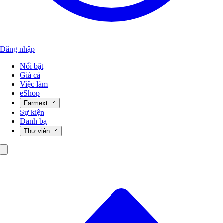
Đăng nhập
Nổi bật
Giá cả
Việc làm
eShop
Farmext
Sự kiện
Danh bạ
Thư viện