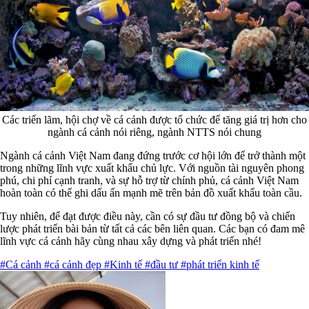
Các triển lãm, hội chợ về cá cảnh được tổ chức để tăng giá trị hơn cho
ngành cá cảnh nói riêng, ngành NTTS nói chung
Ngành cá cảnh Việt Nam đang đứng trước cơ hội lớn để trở thành một
trong những lĩnh vực xuất khẩu chủ lực. Với nguồn tài nguyên phong
phú, chi phí cạnh tranh, và sự hỗ trợ từ chính phủ, cá cảnh Việt Nam
hoàn toàn có thể ghi dấu ấn mạnh mẽ trên bản đồ xuất khẩu toàn cầu.
Tuy nhiên, để đạt được điều này, cần có sự đầu tư đồng bộ và chiến
lược phát triển bài bản từ tất cả các bên liên quan. Các bạn có đam mê
lĩnh vực cá cảnh hãy cùng nhau xây dựng và phát triển nhé!
#Cá cảnh
#cá cảnh đẹp
#Kinh tế
#đầu tư
#phát triển kinh tế