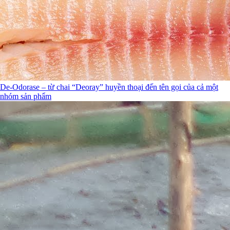
De-Odorase – từ chai “Deoray” huyền thoại đến tên gọi của cả một
nhóm sản phẩm