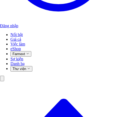
Đăng nhập
Nổi bật
Giá cả
Việc làm
eShop
Farmext
Sự kiện
Danh bạ
Thư viện