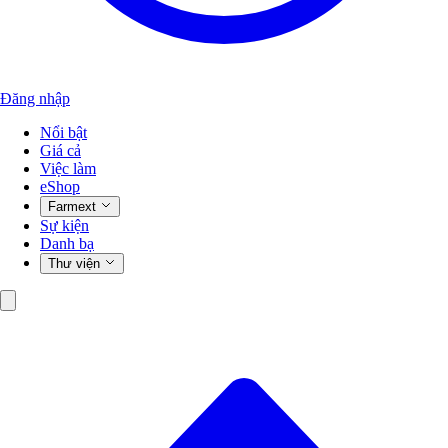
Đăng nhập
Nổi bật
Giá cả
Việc làm
eShop
Farmext
Sự kiện
Danh bạ
Thư viện