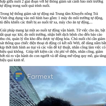
hợp giữa nuôi 2 giai đoạn với hệ thống giám sát cảnh báo môi trường
tự động trong suốt quá trình nuôi.
Trong hệ thống giám sát tự động mà Trung tâm Khuyến nông Trà
Vinh ứng dụng vào mô hình bao gồm: 1 máy đo môi trường tự động,
tủ điều khiển các thiết bị ao nuôi từ xa, máy cho ăn tự động,...
Giải pháp mang lại một ao nuôi tự động vận hành. Từ việc cho ăn, bật
tắt quạt sục khí, đo môi trường, nhận biết dịch bệnh cho đến báo cáo
thu chi, quản lý tồn kho đều được tự động hóa.
Chủ nuôi chỉ cần giám
sát thông qua chiếc điện thoại di động có kết nối Wifi, dễ dàng nắm bắt
kịp thời tình hình ao trại và các vấn đề kỹ thuật, nhân công làm việc có
hiệu quả không.
Giúp tiết kiệm các chi phí về điện, nhân công, giảm
bớt rủi ro vận hành do con người và dễ dàng mở rộng quy mô, gia tăng
hiệu quả kinh tế.