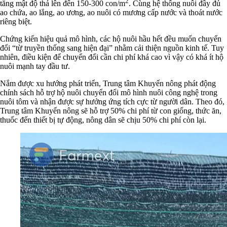
2
tăng mật độ thả lên đến 150-300 con/m
. Cùng hệ thống nuôi đầy đủ
ao chứa, ao lắng, ao ương, ao nuôi có mương cấp nước và thoát nước
riêng biệt.
Chứng kiến hiệu quả mô hình, các hộ nuôi hầu hết đều muốn chuyển
đổi “từ truyền thống sang hiện đại” nhằm cải thiện nguồn kinh tế. Tuy
nhiên, điều kiện để chuyển đổi cần chi phí khá cao vì vậy có khá ít hộ
nuôi mạnh tay đầu tư.
Nắm được xu hướng phát triển, Trung tâm Khuyến nông phát động
chính sách hỗ trợ hộ nuôi chuyển đổi mô hình nuôi công nghệ trong
nuôi tôm và nhận được sự hưởng ứng tích cực từ người dân. Theo đó,
Trung tâm Khuyến nông sẽ hỗ trợ 50% chi phí từ con giống, thức ăn,
thuốc đến thiết bị tự động, nông dân sẽ chịu 50% chi phí còn lại.