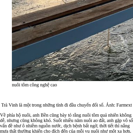
nuôi tôm công nghệ cao
Trà Vinh là một trong những tỉnh đi đầu chuyển đổi số. Ảnh: Farmext
Về phía hộ nuôi, anh Bền cũng bày tỏ rằng nuôi tôm quả nhiên không
dễ, nhưng cũng không khó. Suốt nhiều năm nuôi ao đất, anh gặp vô số
vấn đề như ô nhiễm nguồn nước, dịch bệnh bất ngờ, thời tiết thì nắng
mưa thất thường khiến cho đích đến của mỗi vụ nuôi như một xa hơn.