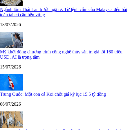
Ngành tôm Thái Lan trước ngã rẽ: Từ lệnh cấm của Malaysia đến bài
toán tái cơ cấu bền vững
18/07/2026
Mỹ khởi động chương trình công nghệ thủy sản trị giá tới 160 triệu
USD, AI là trọng tâm
15/07/2026
Trung Quốc: Một con cá Koi chốt giá kỷ lục 15,5 tỷ đồng
06/07/2026