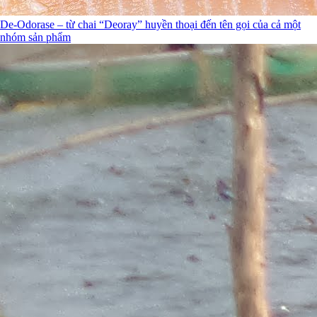
De-Odorase – từ chai “Deoray” huyền thoại đến tên gọi của cả một
nhóm sản phẩm