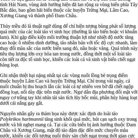
tỉnh Hải Nam, vùng ảnh hưởng hiện đã lan rộng ra vùng biển phía Tây
Bắc đảo, bao gồm bãi biển thuộc các huyện Trừng Mại, Lâm Cao,
Xương Giang và thành phố Đam Châu.
Thủy triều đỏ là thuật ngữ dùng để chỉ hiện tượng bùng phát số lượng
quá mức của các loài tảo vi sinh học (thường là tảo biển hoặc vi khuẩn
lam). Khi gặp điều kiện môi trường thuận lợi như nhiệt độ nước tăng
cao hoặc ô nhiễm dinh dưỡng, tảo nhân bản với tốc độ cực nhanh, làm
thay đổi màu sắc của nước biển sang đỏ, nâu hoặc vàng. Quá trình này
tiêu thụ lượng lớn oxy hòa tan trong nước, đồng thời một số loài tảo
còn tiết ra độc tố sinh học, khiến các loài cá và sinh vật biển chết ngạt
hàng loạt.
Ghi nhận thiệt hại nặng nhất tại các vùng nuôi lồng bè trọng điểm
thuộc huyện Lâm Cao và huyện Trừng Mại. Chỉ trong vài ngày, cá
nuôi chuẩn bị thu hoạch lẫn các loài cá tự nhiên ven bờ đã chết ngộp
đồng loạt, nổi dày đặc trên mặt nước. Ngư dân địa phương đối mặt với
nguy cơ trắng tay khi nhìn tài sản tích lũy bốc mùi, phân hủy hàng loạt
dưới cái nắng gay gắt.
Nguyên nhân gây ra thảm họa này được xác định do loài tảo
Polykrikos hartmannii
tăng sinh khối quá mức, hút cạn sạch oxy trong
nước và bít nghẹt mang cá. Tại các cửa biển bị ảnh hưởng thuộc Đam
Châu và Xương Giang, mật độ tảo đậm đặc đến mức chuyển màu
nước, khiến các đối tượng nuôi thủy sản chết ngạt trong thời gian cực