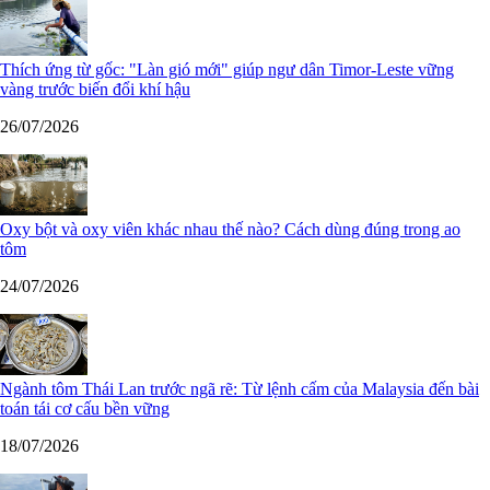
Thích ứng từ gốc: "Làn gió mới" giúp ngư dân Timor-Leste vững
vàng trước biến đổi khí hậu
26/07/2026
Oxy bột và oxy viên khác nhau thế nào? Cách dùng đúng trong ao
tôm
24/07/2026
Ngành tôm Thái Lan trước ngã rẽ: Từ lệnh cấm của Malaysia đến bài
toán tái cơ cấu bền vững
18/07/2026