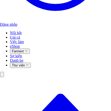
Đăng nhập
Nổi bật
Giá cả
Việc làm
eShop
Farmext
Sự kiện
Danh bạ
Thư viện