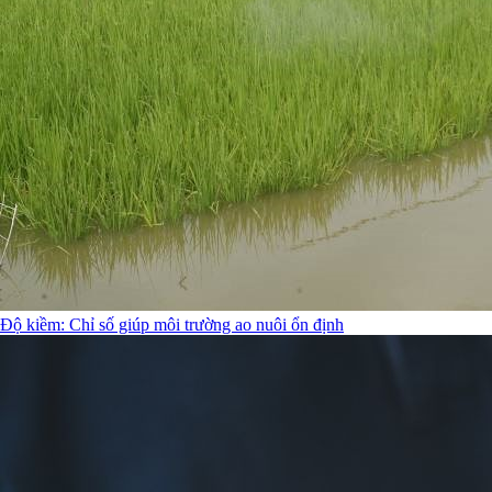
Độ kiềm: Chỉ số giúp môi trường ao nuôi ổn định