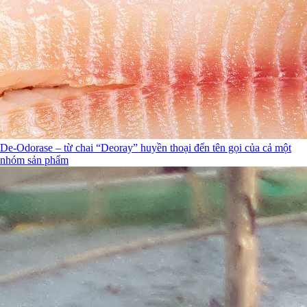
De-Odorase – từ chai “Deoray” huyền thoại đến tên gọi của cả một
nhóm sản phẩm