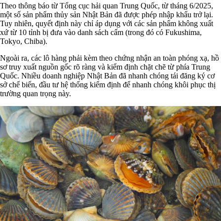
Theo thông báo từ Tổng cục hải quan Trung Quốc, từ tháng 6/2025,
một số sản phẩm thủy sản Nhật Bản đã được phép nhập khẩu trở lại.
Tuy nhiên, quyết định này chỉ áp dụng với các sản phẩm không xuất
xứ từ 10 tỉnh bị đưa vào danh sách cấm (trong đó có Fukushima,
Tokyo, Chiba).
Ngoài ra, các lô hàng phải kèm theo chứng nhận an toàn phóng xạ, hồ
sơ truy xuất nguồn gốc rõ ràng và kiểm định chặt chẽ từ phía Trung
Quốc. Nhiều doanh nghiệp Nhật Bản đã nhanh chóng tái đăng ký cơ
sở chế biến, đầu tư hệ thống kiểm định để nhanh chóng khôi phục thị
trường quan trọng này.