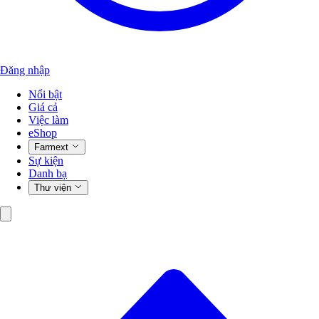
Đăng nhập
Nổi bật
Giá cả
Việc làm
eShop
Farmext
Sự kiện
Danh bạ
Thư viện