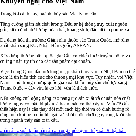
Khuyến nghị cho Việt Nam
Trong bối cảnh này, ngành thủy sản Việt Nam cần:
Tăng cường giám sát chất lượng: Đầu tư hệ thống truy xuất nguồn
gốc, kiểm định dư lượng hóa chất, kháng sinh, đặc biệt là phóng xạ.
Đa dạng hóa thị trường: Giảm phụ thuộc vào Trung Quốc, mở rộng
xuất khẩu sang EU, Nhật, Hàn Quốc, ASEAN.
Xây dựng thương hiệu quốc gia: Cần có chiến lược truyền thông và
chứng nhận uy tín cho các sản phẩm đạt chuẩn.
Việc Trung Quốc dần nới lỏng nhập khẩu thủy sản từ Nhật Bản có thể
xem là tín hiệu tích cực cho thương mại khu vực. Tuy nhiên, với Việt
Nam – một trong những quốc gia xuất khẩu thủy sản chủ lực sang
Trung Quốc – đây vừa là cơ hội, vừa là thách thức.
Nếu không chủ động nâng cao năng lực sản xuất và chuẩn hóa chất
lượng, nguy cơ mất thị phần là hoàn toàn có thể xảy ra. Vấn đề cấp
thiết hiện nay là cần thay đổi một cách kịp thời và có định hướng rõ
ràng, nếu không muốn bị "gạt ra" khỏi cuộc chơi ngày càng khắt khe
trong ngành thủy sản toàn cầu.
#hải sản
#xuất khẩu hải sản
#Trung quốc gom thủy sản
#nhật bản