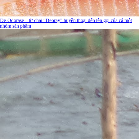
De-Odorase – từ chai “Deoray” huyền thoại đến tên gọi của cả một
nhóm sản phẩm