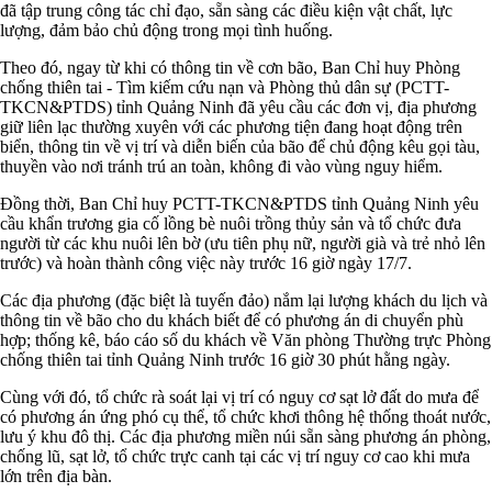
đã tập trung công tác chỉ đạo, sẵn sàng các điều kiện vật chất, lực
lượng, đảm bảo chủ động trong mọi tình huống.
Theo đó, ngay từ khi có thông tin về cơn bão, Ban Chỉ huy Phòng
chống thiên tai - Tìm kiếm cứu nạn và Phòng thủ dân sự (PCTT-
TKCN&PTDS) tỉnh Quảng Ninh đã yêu cầu các đơn vị, địa phương
giữ liên lạc thường xuyên với các phương tiện đang hoạt động trên
biển, thông tin về vị trí và diễn biến của bão để chủ động kêu gọi tàu,
thuyền vào nơi tránh trú an toàn, không đi vào vùng nguy hiểm.
Đồng thời, Ban Chỉ huy PCTT-TKCN&PTDS tỉnh Quảng Ninh yêu
cầu khẩn trương gia cố lồng bè nuôi trồng thủy sản và tổ chức đưa
người từ các khu nuôi lên bờ (ưu tiên phụ nữ, người già và trẻ nhỏ lên
trước) và hoàn thành công việc này trước 16 giờ ngày 17/7.
Các địa phương (đặc biệt là tuyến đảo) nắm lại lượng khách du lịch và
thông tin về bão cho du khách biết để có phương án di chuyển phù
hợp; thống kê, báo cáo số du khách về Văn phòng Thường trực Phòng
chống thiên tai tỉnh Quảng Ninh trước 16 giờ 30 phút hằng ngày.
Cùng với đó, tổ chức rà soát lại vị trí có nguy cơ sạt lở đất do mưa để
có phương án ứng phó cụ thể, tổ chức khơi thông hệ thống thoát nước,
lưu ý khu đô thị. Các địa phương miền núi sẵn sàng phương án phòng,
chống lũ, sạt lở, tổ chức trực canh tại các vị trí nguy cơ cao khi mưa
lớn trên địa bàn.