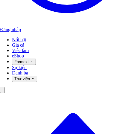
Đăng nhập
Nổi bật
Giá cả
Việc làm
eShop
Farmext
Sự kiện
Danh bạ
Thư viện