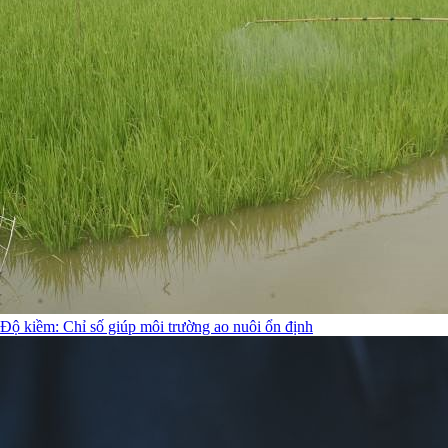
Độ kiềm: Chỉ số giúp môi trường ao nuôi ổn định