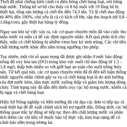
Thơ) đã phải chứng kiến cảnh cá diêu hồng chết hàng loạt, nổi trắng
mặt nước. Thống kê sơ bộ cho thấy có 8 hộ nuôi với 19 lồng bè bị
thiệt hại, tổng sản lượng cá chết lên đến 74,3 tấn. Tỷ lệ chết dao động
từ 40% đến 100%, chủ yếu là cá có kích cỡ lớn, sắp thu hoạch (từ 0,8 -
1,6kg/con), gây thiệt hại hàng tỷ đồng.
Ngay sau khi sự việc xảy ra, các cơ quan chuyên môn đã vào cuộc thu
mẫu nước và mẫu cá để xác định nguyên nhân. Kết quả phân tích cho
thấy, mẫu cá chết không bị nhiễm virus hay ký sinh trùng. Các chỉ tiêu
chất lượng nước khác đều nằm trong ngưỡng cho phép.
Tuy nhiên, một chỉ số quan trọng đã được ghi nhận ở mức báo động:
nồng độ oxy hòa tan (DO) trong khu vực nuôi chỉ dao động từ 1,5 -
1,8 mg/l, thấp hơn nhiều so với giới hạn an toàn cho nuôi trồng thủy
sản. Từ kết quả này, các cơ quan chuyên môn đã đi đến kết luận thống
nhất: nguyên nhân chính gây ra vụ cá chết hàng loạt là do ảnh hưởng
của đợt nước kém, làm mực nước xuống thấp và giảm lưu lượng dòng
chảy. Tình trạng này đã dẫn đến thiếu oxy cục bộ trong nước, khiến cá
bị ngạt và chết hàng loạt.
Hiện Sở Nông nghiệp và Môi trường đã chỉ đạo các đơn vị tiếp tục rà
soát thiệt hại để đề xuất chính sách hỗ trợ người dân. Đồng thời, các hệ
thống quan trắc tự động sẽ tiếp tục theo dõi chất lượng nước và phân
tích thêm các chỉ tiêu về thuốc bảo vệ thực vật, kim loại nặng để có
cảnh báo sớm trong tương lai.