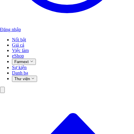
Đăng nhập
Nổi bật
Giá cả
Việc làm
eShop
Farmext
Sự kiện
Danh bạ
Thư viện