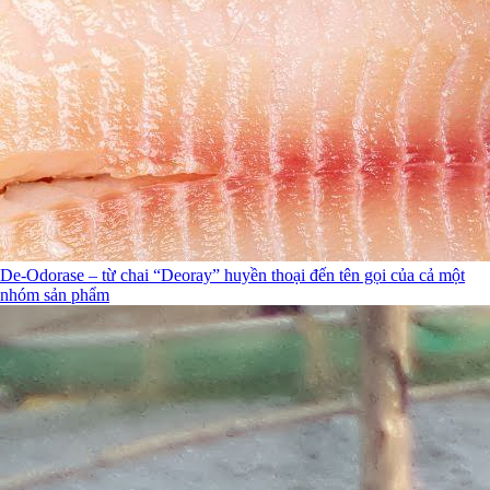
De-Odorase – từ chai “Deoray” huyền thoại đến tên gọi của cả một
nhóm sản phẩm