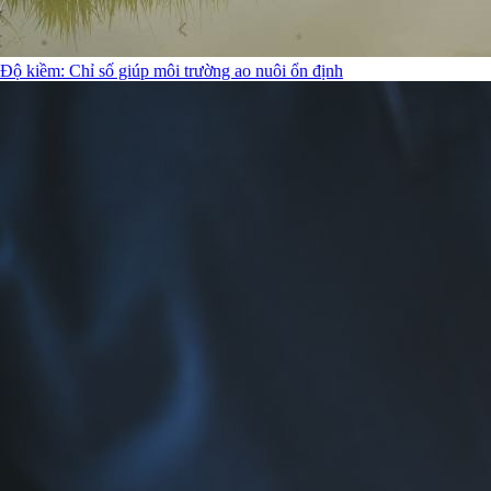
Độ kiềm: Chỉ số giúp môi trường ao nuôi ổn định