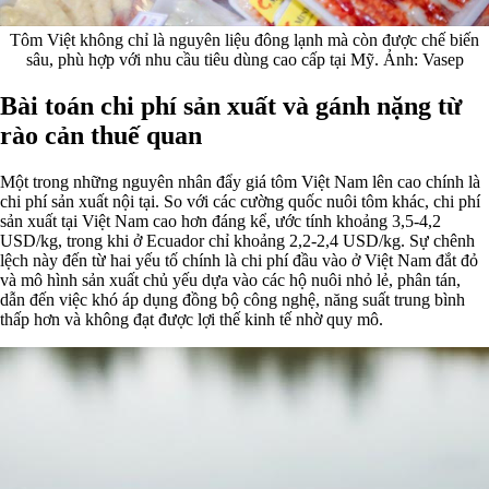
Tôm Việt không chỉ là nguyên liệu đông lạnh mà còn được chế biến
sâu, phù hợp với nhu cầu tiêu dùng cao cấp tại Mỹ. Ảnh: Vasep
Bài toán chi phí sản xuất và gánh nặng từ
rào cản thuế quan
Một trong những nguyên nhân đẩy giá tôm Việt Nam lên cao chính là
chi phí sản xuất nội tại. So với các cường quốc nuôi tôm khác, chi phí
sản xuất tại Việt Nam cao hơn đáng kể, ước tính khoảng 3,5-4,2
USD/kg, trong khi ở Ecuador chỉ khoảng 2,2-2,4 USD/kg. Sự chênh
lệch này đến từ hai yếu tố chính là chi phí đầu vào ở Việt Nam đắt đỏ
và mô hình sản xuất chủ yếu dựa vào các hộ nuôi nhỏ lẻ, phân tán,
dẫn đến việc khó áp dụng đồng bộ công nghệ, năng suất trung bình
thấp hơn và không đạt được lợi thế kinh tế nhờ quy mô.