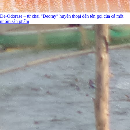
De-Odorase – từ chai “Deoray” huyền thoại đến tên gọi của cả một
nhóm sản phẩm