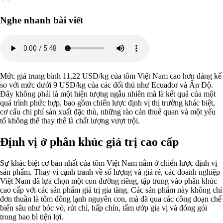
Nghe nhanh bài viết
Mức giá trung bình 11,22 USD/kg của tôm Việt Nam cao hơn đáng kể
so với mức dưới 9 USD/kg của các đối thủ như Ecuador và Ấn Độ.
Đây không phải là một hiện tượng ngẫu nhiên mà là kết quả của một
quá trình phức hợp, bao gồm chiến lược định vị thị trường khác biệt,
cơ cấu chi phí sản xuất đặc thù, những rào cản thuế quan và một yếu
tố không thể thay thế là chất lượng vượt trội.
Định vị ở phân khúc giá trị cao cấp
Sự khác biệt cơ bản nhất của tôm Việt Nam nằm ở chiến lược định vị
sản phẩm. Thay vì cạnh tranh về số lượng và giá rẻ, các doanh nghiệp
Việt Nam đã lựa chọn một con đường riêng, tập trung vào phân khúc
cao cấp với các sản phẩm giá trị gia tăng. Các sản phẩm này không chỉ
đơn thuần là tôm đông lạnh nguyên con, mà đã qua các công đoạn chế
biến sâu như bóc vỏ, rút chỉ, hấp chín, tẩm ướp gia vị và đóng gói
trong bao bì tiện lợi.