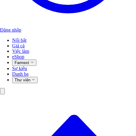
Đăng nhập
Nổi bật
Giá cả
Việc làm
eShop
Farmext
Sự kiện
Danh bạ
Thư viện