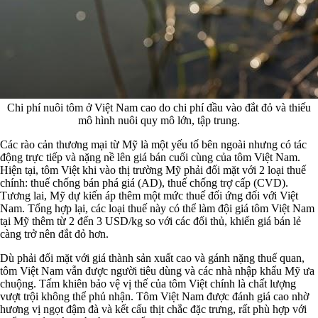
Chi phí nuôi tôm ở Việt Nam cao do chi phí đầu vào đắt đỏ và thiếu
mô hình nuôi quy mô lớn, tập trung.
Các rào cản thương mại từ Mỹ là một yếu tố bên ngoài nhưng có tác
động trực tiếp và nặng nề lên giá bán cuối cùng của tôm Việt Nam.
Hiện tại, tôm Việt khi vào thị trường Mỹ phải đối mặt với 2 loại thuế
chính: thuế chống bán phá giá (AD), thuế chống trợ cấp (CVD).
Tương lai, Mỹ dự kiến áp thêm một mức thuế đối ứng đối với Việt
Nam. Tổng hợp lại, các loại thuế này có thể làm đội giá tôm Việt Nam
tại Mỹ thêm từ 2 đến 3 USD/kg so với các đối thủ, khiến giá bán lẻ
càng trở nên đắt đỏ hơn.
Dù phải đối mặt với giá thành sản xuất cao và gánh nặng thuế quan,
tôm Việt Nam vẫn được người tiêu dùng và các nhà nhập khẩu Mỹ ưa
chuộng. Tấm khiên bảo vệ vị thế của tôm Việt chính là chất lượng
vượt trội không thể phủ nhận. Tôm Việt Nam được đánh giá cao nhờ
hương vị ngọt đậm đà và kết cấu thịt chắc đặc trưng, rất phù hợp với