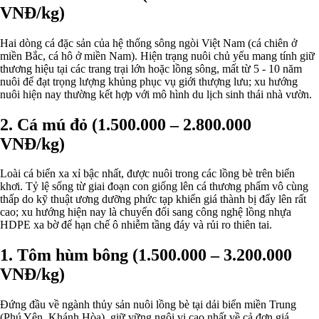
VNĐ/kg)
Hai dòng cá đặc sản của hệ thống sông ngòi Việt Nam (cá chiên ở
miền Bắc, cá hô ở miền Nam). Hiện trạng nuôi chủ yếu mang tính giữ
thương hiệu tại các trang trại lớn hoặc lồng sông, mất từ 5 - 10 năm
nuôi để đạt trọng lượng khủng phục vụ giới thượng lưu; xu hướng
nuôi hiện nay thường kết hợp với mô hình du lịch sinh thái nhà vườn.
2. Cá mú đỏ (1.500.000 – 2.800.000
VNĐ/kg)
Loài cá biển xa xỉ bậc nhất, được nuôi trong các lồng bè trên biển
khơi. Tỷ lệ sống từ giai đoạn con giống lên cá thương phẩm vô cùng
thấp do kỹ thuật ương dưỡng phức tạp khiến giá thành bị đẩy lên rất
cao; xu hướng hiện nay là chuyển đổi sang công nghệ lồng nhựa
HDPE xa bờ để hạn chế ô nhiễm tầng đáy và rủi ro thiên tai.
1. Tôm hùm bông (1.500.000 – 3.200.000
VNĐ/kg)
Đứng đầu về ngành thủy sản nuôi lồng bè tại dải biển miền Trung
(Phú Yên, Khánh Hòa), giữ vững ngôi vị cao nhất về cả đơn giá