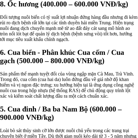
8. Ốc hương (400.000 – 600.000 VNĐ/kg)
Đối tượng nuôi biển có tỷ suất lợi nhuận đứng hàng đầu nhưng đi kèm
rủi ro dịch bệnh rất lớn tại các tỉnh duyên hải miền Trung. Hiện trạng
nuôi đang dịch chuyển mạnh mẽ từ ao đất đáy cát sang mô hình ao
tròn nổi lót bạt để quản lý dịch bệnh (bệnh sưng vòi) tốt hơn, hướng
tới mục tiêu xuất khẩu chính ngạch.
6. Cua biển - Phân khúc Cua cốm / Cua
gạch (500.000 – 800.000 VNĐ/kg)
Sản phẩm thế mạnh tuyệt đối của vùng ngập mặn Cà Mau, Trà Vinh.
Trong đó, cua cốm (cua hai da) luôn đứng đầu về giá nhờ độ khan
hiếm và vị ngon đặc trưng; xu hướng hiện tại là ứng dụng công nghệ
nuôi cua trong hộp nhựa (hệ thống RAS) để chủ động quy trình lột
xác và kiểm soát chất lượng đầu ra một cách chuẩn xác.
5. Cua đinh / Ba ba Nam Bộ (600.000 –
900.000 VNĐ/kg)
Loài bò sát thủy sinh cỡ lớn được nuôi chủ yếu trong các trang trại
chuyên biệt ở miền Tây. Dù thời gian nuôi kéo dài từ 3 - 5 năm nhưng