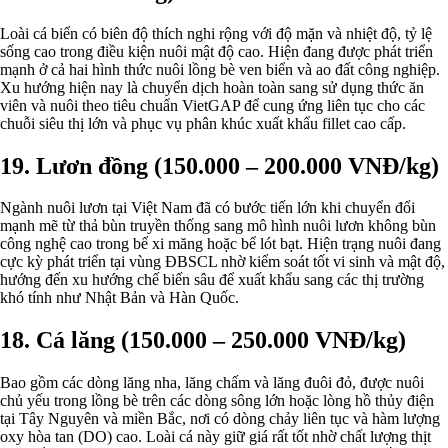
Loài cá biển có biên độ thích nghi rộng với độ mặn và nhiệt độ, tỷ lệ
sống cao trong điều kiện nuôi mật độ cao. Hiện đang được phát triển
mạnh ở cả hai hình thức nuôi lồng bè ven biển và ao đất công nghiệp.
Xu hướng hiện nay là chuyển dịch hoàn toàn sang sử dụng thức ăn
viên và nuôi theo tiêu chuẩn VietGAP để cung ứng liên tục cho các
chuỗi siêu thị lớn và phục vụ phân khúc xuất khẩu fillet cao cấp.
19. Lươn đồng (150.000 – 200.000 VNĐ/kg)
Ngành nuôi lươn tại Việt Nam đã có bước tiến lớn khi chuyển đổi
mạnh mẽ từ thả bùn truyền thống sang mô hình nuôi lươn không bùn
công nghệ cao trong bể xi măng hoặc bể lót bạt. Hiện trạng nuôi đang
cực kỳ phát triển tại vùng ĐBSCL nhờ kiểm soát tốt vi sinh và mật độ,
hướng đến xu hướng chế biến sâu để xuất khẩu sang các thị trường
khó tính như Nhật Bản và Hàn Quốc.
18. Cá lăng (150.000 – 250.000 VNĐ/kg)
Bao gồm các dòng lăng nha, lăng chấm và lăng đuôi đỏ, được nuôi
chủ yếu trong lồng bè trên các dòng sông lớn hoặc lòng hồ thủy điện
tại Tây Nguyên và miền Bắc, nơi có dòng chảy liên tục và hàm lượng
oxy hòa tan (DO) cao. Loài cá này giữ giá rất tốt nhờ chất lượng thịt