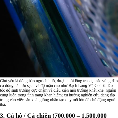
Chủ yếu là dòng bào ngư chín lỗ, được nuôi lồng treo tại các vùng đảo
có dòng hải lưu sạch và độ mặn cao như Bạch Long Vĩ, Cô Tô. Do
tốc độ sinh trưởng cực chậm và điều kiện môi trường khắt khe, nguồn
cung luôn trong tình trạng khan hiếm; xu hướng nghiên cứu đang tập
trung vào việc sản xuất giống nhân tạo quy mô lớn để chủ động nguồn
thả.
3. Cá hô / Cá chiên (700.000 – 1.500.000