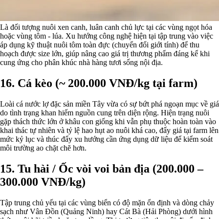
Là đối tượng nuôi xen canh, luân canh chủ lực tại các vùng ngọt hóa
hoặc vùng tôm - lúa. Xu hướng công nghệ hiện tại tập trung vào việc
áp dụng kỹ thuật nuôi tôm toàn đực (chuyển đổi giới tính) để thu
hoạch được size lớn, giúp nâng cao giá trị thương phẩm đáng kể khi
cung ứng cho phân khúc nhà hàng tươi sống nội địa.
16. Cá kèo (~ 200.000 VNĐ/kg tại farm)
Loài cá nước lợ đặc sản miền Tây vừa có sự bứt phá ngoạn mục về giá
do tình trạng khan hiếm nguồn cung trên diện rộng. Hiện trạng nuôi
gặp thách thức lớn ở khâu con giống khi vẫn phụ thuộc hoàn toàn vào
khai thác tự nhiên và tỷ lệ hao hụt ao nuôi khá cao, đẩy giá tại farm lên
mức kỷ lục và thúc đẩy xu hướng cần ứng dụng dữ liệu để kiểm soát
môi trường ao chặt chẽ hơn.
15. Tu hài / Ốc vòi voi bản địa (200.000 –
300.000 VNĐ/kg)
Tập trung chủ yếu tại các vùng biển có độ mặn ổn định và dòng chảy
sạch như Vân Đồn (Quảng Ninh) hay Cát Bà (Hải Phòng) dưới hình