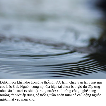
Được nuôi khắt khe trong hệ thống nước lạnh chảy tràn tại vùng núi
cao Lào Cai. Nguồn cung nội địa hiện tại chưa bao giờ đủ đáp ứng
nhu cầu ăn tươi (sashimi) trong nước; xu hướng công nghệ đang
hướng tới việc áp dụng hệ thống tuần hoàn mini để chủ động nguồn
nước mát vào mùa khô.