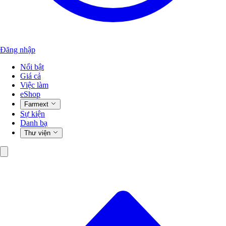
Đăng nhập
Nổi bật
Giá cả
Việc làm
eShop
Farmext
Sự kiện
Danh bạ
Thư viện