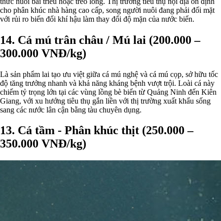
thức nuôi bãi triều hoặc treo lồng. Thị trường tiêu thụ nội địa ổn định
cho phân khúc nhà hàng cao cấp, song người nuôi đang phải đối mặt
với rủi ro biến đổi khí hậu làm thay đổi độ mặn của nước biển.
14. Cá mú trân châu / Mú lai (200.000 –
300.000 VNĐ/kg)
Là sản phẩm lai tạo ưu việt giữa cá mú nghệ và cá mú cọp, sở hữu tốc
độ tăng trưởng nhanh và khả năng kháng bệnh vượt trội. Loài cá này
chiếm tỷ trọng lớn tại các vùng lồng bè biển từ Quảng Ninh đến Kiên
Giang, với xu hướng tiêu thụ gắn liền với thị trường xuất khẩu sống
sang các nước lân cận bằng tàu chuyên dụng.
13. Cá tầm - Phân khúc thịt (250.000 –
350.000 VNĐ/kg)