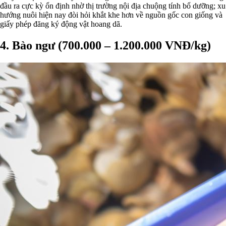
đầu ra cực kỳ ổn định nhờ thị trường nội địa chuộng tính bổ dưỡng; xu
hướng nuôi hiện nay đòi hỏi khắt khe hơn về nguồn gốc con giống và
giấy phép đăng ký động vật hoang dã.
4. Bào ngư (700.000 – 1.200.000 VNĐ/kg)