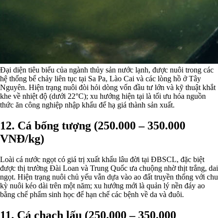
Đại diện tiêu biểu của ngành thủy sản nước lạnh, được nuôi trong các
hệ thống bể chảy liên tục tại Sa Pa, Lào Cai và các lòng hồ ở Tây
Nguyên. Hiện trạng nuôi đòi hỏi dòng vốn đầu tư lớn và kỹ thuật khắt
khe về nhiệt độ (dưới 22°C); xu hướng hiện tại là tối ưu hóa nguồn
thức ăn công nghiệp nhập khẩu để hạ giá thành sản xuất.
12. Cá bống tượng (250.000 – 350.000
VNĐ/kg)
Loài cá nước ngọt có giá trị xuất khẩu lâu đời tại ĐBSCL, đặc biệt
được thị trường Đài Loan và Trung Quốc ưa chuộng nhờ thịt trắng, dai
ngọt. Hiện trạng nuôi chủ yếu vẫn dựa vào ao đất truyền thống với chu
kỳ nuôi kéo dài trên một năm; xu hướng mới là quản lý nền đáy ao
bằng chế phẩm sinh học để hạn chế các bệnh về da và đuôi.
11. Cá chạch lấu (250.000 – 350.000