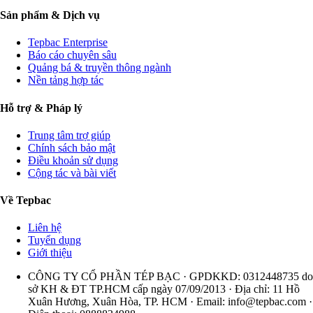
Sản phẩm & Dịch vụ
Tepbac Enterprise
Báo cáo chuyên sâu
Quảng bá & truyền thông ngành
Nền tảng hợp tác
Hỗ trợ & Pháp lý
Trung tâm trợ giúp
Chính sách bảo mật
Điều khoản sử dụng
Cộng tác và bài viết
Về Tepbac
Liên hệ
Tuyển dụng
Giới thiệu
CÔNG TY CỔ PHẦN TÉP BẠC · GPDKKD: 0312448735 do
sở KH & ĐT TP.HCM cấp ngày 07/09/2013 · Địa chỉ: 11 Hồ
Xuân Hương, Xuân Hòa, TP. HCM · Email:
info@tepbac.com
·