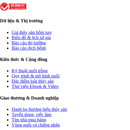
Dữ liệu & Thị trường
Giá thủy sản hôm nay
Biểu đồ & lịch sử giá
Báo cáo thị trường
Báo cáo dịch bệnh
Kiến thức & Cộng đồng
Kỹ thuật nuôi trồng
Quy trình & mô hình nuôi
Đặc điểm loài thủy sản
Thư viện Ebook & Video
Giao thương & Doanh nghiệp
Danh bạ thương hiệu thủy sản
Tuyển dụng, việc làm
Tìm nhà mua hàng
Vùng nuôi và chứng nhận