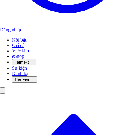
Đăng nhập
Nổi bật
Giá cả
Việc làm
eShop
Farmext
Sự kiện
Danh bạ
Thư viện