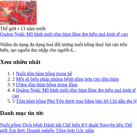
Thế giới
•
13 năm trước
Quảng Ngãi: Mô hình nuôi tôm hùm lồng đạt hiệu quả kinh tế cao
Nhằm đa dạng đa dạng hoá đối tượng nuôi trồng thuỷ hải sản trên
biển, tạo nguồn thu nhập cho người d...
Xem nhiều nhất
1
Nuôi tôm hùm bông trong bể
2
Một số biện pháp phòng bệnh tổng hợp cho tôm hùm
3
Ương tôm hùm bông trong lồng
4
Quảng Ngãi: Mô hình nuôi tôm hùm lồng đạt hiệu quả kinh tế
cao
5
Tôm hùm bông Phú Yên được trao bằng bảo hộ Chỉ dẫn địa lý
Danh mục tin tức
Nuôi trồng
Dịch bệnh
Đánh bắt
Chế biến
Kỹ thuật
Nguyên liệu
Thế
giới
Ẩm thực
Doanh nghiệp
Tổng hợp
Góc nhìn