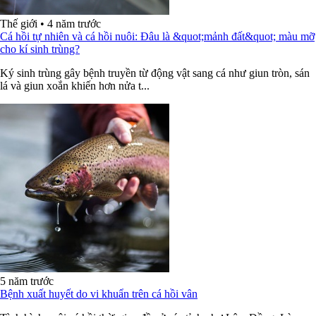
Thế giới
•
4 năm trước
Cá hồi tự nhiên và cá hồi nuôi: Đâu là &quot;mảnh đất&quot; màu mỡ
cho kí sinh trùng?
Ký sinh trùng gây bệnh truyền từ động vật sang cá như giun tròn, sán
lá và giun xoắn khiến hơn nửa t...
5 năm trước
Bệnh xuất huyết do vi khuẩn trên cá hồi vân