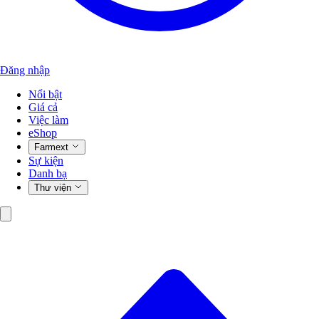
Đăng nhập
Nổi bật
Giá cả
Việc làm
eShop
Farmext
Sự kiện
Danh bạ
Thư viện