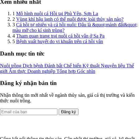
Xem nhiều nhất
1
Mô hình nuôi cá Hồi tại Phù Yên, Sơn La
2
Vùng khí hậu lạnh có thể nuôi được loài thủy sản nào?
3
Cá hồi tự nhiên và cá hồi nuôi: Đâu là &quot;mảnh đất&quot;
màu mỡ cho kí sinh trùng?
4
Tham quan trang trại nuôi cá hồi vân ở Sa Pa
5
Bệnh xuất huyết do vi khuẩn trên cá hồi vân
Danh mục tin tức
Nuôi trồng
Dịch bệnh
Đánh bắt
Chế biến
Kỹ thuật
Nguyên liệu
Thế
giới
Ẩm thực
Doanh nghiệp
Tổng hợp
Góc nhìn
Đăng ký nhận bản tin
Nhận thông tin mới nhất về ngành thủy sản, giá cả thị trường và kiến
thức nuôi trồng.
Đăng ký
Cổng kết nối thông tin thủy sản. Cập nhật thị trường, giá cả, kỹ thuật