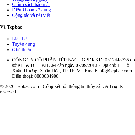
Chính sách bảo mật
Điều khoản sử dụng
Cộng tác và bài viết
Về Tepbac
Liên hệ
Tuyển dụng
Giới thiệu
CÔNG TY CỔ PHẦN TÉP BẠC · GPDKKD: 0312448735 do
sở KH & ĐT TP.HCM cấp ngày 07/09/2013 · Địa chỉ: 11 Hồ
Xuân Hương, Xuân Hòa, TP. HCM · Email:
info@tepbac.com
·
Điện thoại: 0888834988
© 2026 Tepbac.com - Cổng kết nối thông tin thủy sản. All rights
reserved.