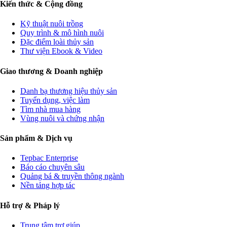
Kiến thức & Cộng đồng
Kỹ thuật nuôi trồng
Quy trình & mô hình nuôi
Đặc điểm loài thủy sản
Thư viện Ebook & Video
Giao thương & Doanh nghiệp
Danh bạ thương hiệu thủy sản
Tuyển dụng, việc làm
Tìm nhà mua hàng
Vùng nuôi và chứng nhận
Sản phẩm & Dịch vụ
Tepbac Enterprise
Báo cáo chuyên sâu
Quảng bá & truyền thông ngành
Nền tảng hợp tác
Hỗ trợ & Pháp lý
Trung tâm trợ giúp