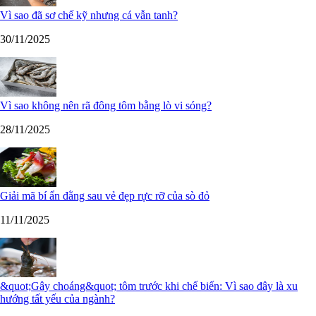
Vì sao đã sơ chế kỹ nhưng cá vẫn tanh?
30/11/2025
Vì sao không nên rã đông tôm bằng lò vi sóng?
28/11/2025
Giải mã bí ẩn đằng sau vẻ đẹp rực rỡ của sò đỏ
11/11/2025
&quot;Gây choáng&quot; tôm trước khi chế biến: Vì sao đây là xu
hướng tất yếu của ngành?