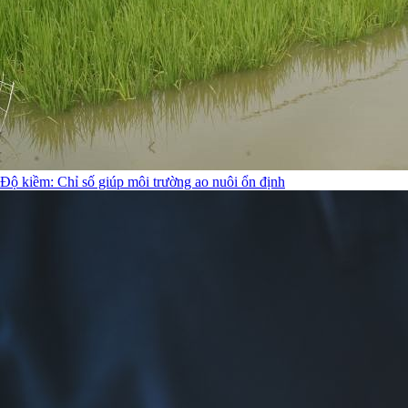
Độ kiềm: Chỉ số giúp môi trường ao nuôi ổn định