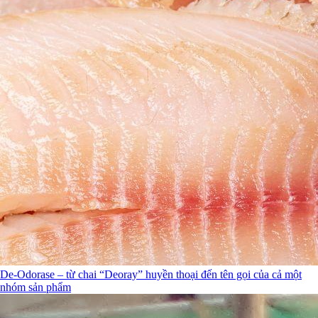
De-Odorase – từ chai “Deoray” huyền thoại đến tên gọi của cả một
nhóm sản phẩm