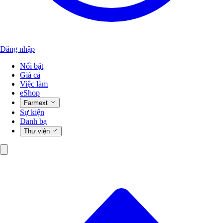
Đăng nhập
Nổi bật
Giá cả
Việc làm
eShop
Farmext
Sự kiện
Danh bạ
Thư viện