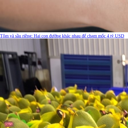
Tôm và sầu riêng: Hai con đường khác nhau để chạm mốc 4 tỷ USD