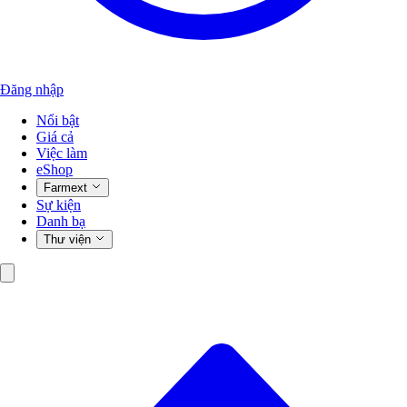
Đăng nhập
Nổi bật
Giá cả
Việc làm
eShop
Farmext
Sự kiện
Danh bạ
Thư viện