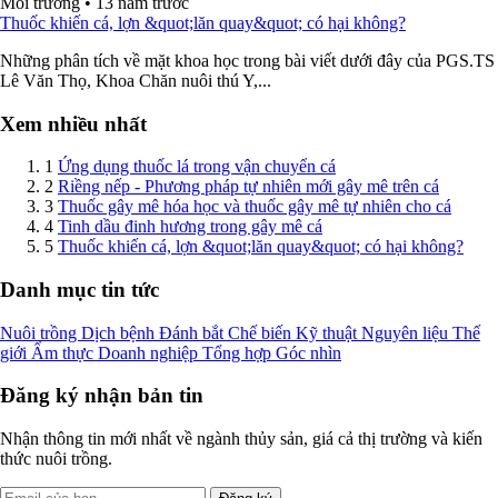
Môi trường
•
13 năm trước
Thuốc khiến cá, lợn &quot;lăn quay&quot; có hại không?
Những phân tích về mặt khoa học trong bài viết dưới đây của PGS.TS
Lê Văn Thọ, Khoa Chăn nuôi thú Y,...
Xem nhiều nhất
1
Ứng dụng thuốc lá trong vận chuyển cá
2
Riềng nếp - Phương pháp tự nhiên mới gây mê trên cá
3
Thuốc gây mê hóa học và thuốc gây mê tự nhiên cho cá
4
Tinh dầu đinh hương trong gây mê cá
5
Thuốc khiến cá, lợn &quot;lăn quay&quot; có hại không?
Danh mục tin tức
Nuôi trồng
Dịch bệnh
Đánh bắt
Chế biến
Kỹ thuật
Nguyên liệu
Thế
giới
Ẩm thực
Doanh nghiệp
Tổng hợp
Góc nhìn
Đăng ký nhận bản tin
Nhận thông tin mới nhất về ngành thủy sản, giá cả thị trường và kiến
thức nuôi trồng.