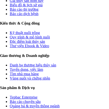
Giá thủy sản hôm nay
Biểu đồ & lịch sử giá
Báo cáo thị trường
Báo cáo dịch bệnh
Kiến thức & Cộng đồng
Kỹ thuật nuôi trồng
Quy trình & mô hình nuôi
Đặc điểm loài thủy sản
Thư viện Ebook & Video
Giao thương & Doanh nghiệp
Danh bạ thương hiệu thủy sản
Tuyển dụng, việc làm
Tìm nhà mua hàng
Vùng nuôi và chứng nhận
Sản phẩm & Dịch vụ
Tepbac Enterprise
Báo cáo chuyên sâu
Quảng bá & truyền thông ngành