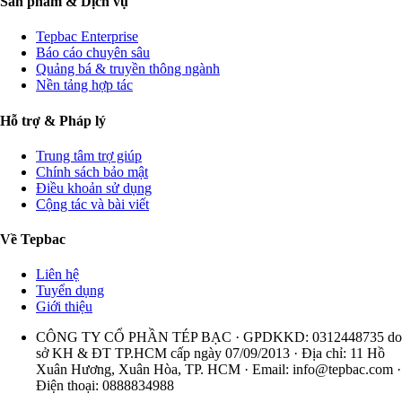
Sản phẩm & Dịch vụ
Tepbac Enterprise
Báo cáo chuyên sâu
Quảng bá & truyền thông ngành
Nền tảng hợp tác
Hỗ trợ & Pháp lý
Trung tâm trợ giúp
Chính sách bảo mật
Điều khoản sử dụng
Cộng tác và bài viết
Về Tepbac
Liên hệ
Tuyển dụng
Giới thiệu
CÔNG TY CỔ PHẦN TÉP BẠC · GPDKKD: 0312448735 do
sở KH & ĐT TP.HCM cấp ngày 07/09/2013 · Địa chỉ: 11 Hồ
Xuân Hương, Xuân Hòa, TP. HCM · Email:
info@tepbac.com
·
Điện thoại: 0888834988