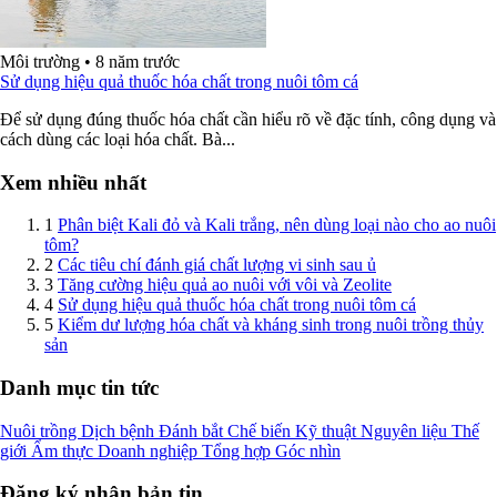
Môi trường
•
8 năm trước
Sử dụng hiệu quả thuốc hóa chất trong nuôi tôm cá
Để sử dụng đúng thuốc hóa chất cần hiểu rõ về đặc tính, công dụng và
cách dùng các loại hóa chất. Bà...
Xem nhiều nhất
1
Phân biệt Kali đỏ và Kali trắng, nên dùng loại nào cho ao nuôi
tôm?
2
Các tiêu chí đánh giá chất lượng vi sinh sau ủ
3
Tăng cường hiệu quả ao nuôi với vôi và Zeolite
4
Sử dụng hiệu quả thuốc hóa chất trong nuôi tôm cá
5
Kiểm dư lượng hóa chất và kháng sinh trong nuôi trồng thủy
sản
Danh mục tin tức
Nuôi trồng
Dịch bệnh
Đánh bắt
Chế biến
Kỹ thuật
Nguyên liệu
Thế
giới
Ẩm thực
Doanh nghiệp
Tổng hợp
Góc nhìn
Đăng ký nhận bản tin