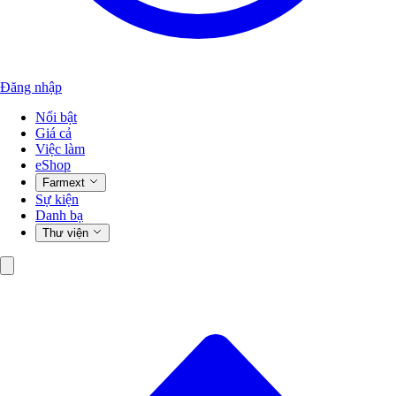
Đăng nhập
Nổi bật
Giá cả
Việc làm
eShop
Farmext
Sự kiện
Danh bạ
Thư viện