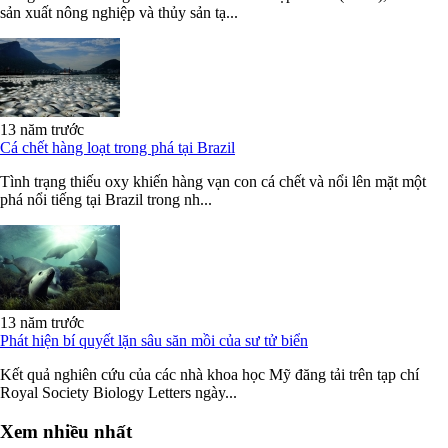
sản xuất nông nghiệp và thủy sản tạ...
13 năm trước
Cá chết hàng loạt trong phá tại Brazil
Tình trạng thiếu oxy khiến hàng vạn con cá chết và nổi lên mặt một
phá nổi tiếng tại Brazil trong nh...
13 năm trước
Phát hiện bí quyết lặn sâu săn mồi của sư tử biển
Kết quả nghiên cứu của các nhà khoa học Mỹ đăng tải trên tạp chí
Royal Society Biology Letters ngày...
Xem nhiều nhất