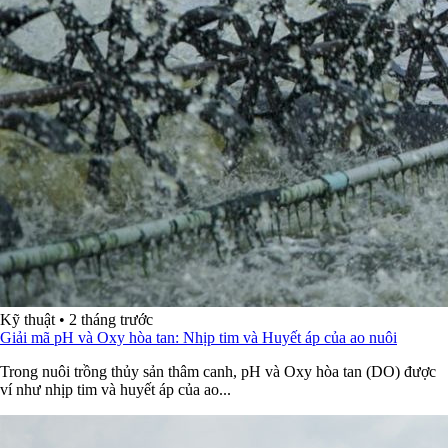
Kỹ thuật
•
2 tháng trước
Giải mã pH và Oxy hòa tan: Nhịp tim và Huyết áp của ao nuôi
Trong nuôi trồng thủy sản thâm canh, pH và Oxy hòa tan (DO) được
ví như nhịp tim và huyết áp của ao...