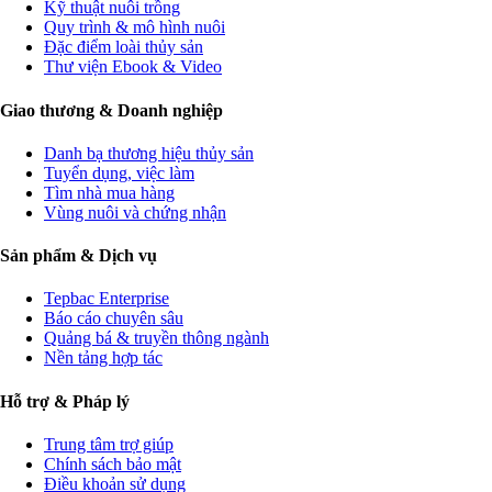
Kỹ thuật nuôi trồng
Quy trình & mô hình nuôi
Đặc điểm loài thủy sản
Thư viện Ebook & Video
Giao thương & Doanh nghiệp
Danh bạ thương hiệu thủy sản
Tuyển dụng, việc làm
Tìm nhà mua hàng
Vùng nuôi và chứng nhận
Sản phẩm & Dịch vụ
Tepbac Enterprise
Báo cáo chuyên sâu
Quảng bá & truyền thông ngành
Nền tảng hợp tác
Hỗ trợ & Pháp lý
Trung tâm trợ giúp
Chính sách bảo mật
Điều khoản sử dụng