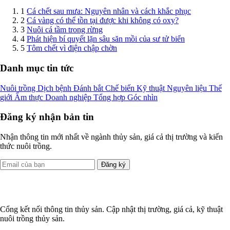
1
Cá chết sau mưa: Nguyên nhân và cách khắc phục
2
Cá vàng có thể tồn tại được khi không có oxy?
3
Nuôi cá tầm trong rừng
4
Phát hiện bí quyết lặn sâu săn mồi của sư tử biển
5
Tôm chết vì điện chập chờn
Danh mục tin tức
Nuôi trồng
Dịch bệnh
Đánh bắt
Chế biến
Kỹ thuật
Nguyên liệu
Thế
giới
Ẩm thực
Doanh nghiệp
Tổng hợp
Góc nhìn
Đăng ký nhận bản tin
Nhận thông tin mới nhất về ngành thủy sản, giá cả thị trường và kiến
thức nuôi trồng.
Đăng ký
Cổng kết nối thông tin thủy sản. Cập nhật thị trường, giá cả, kỹ thuật
nuôi trồng thủy sản.