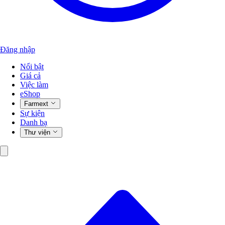
Đăng nhập
Nổi bật
Giá cả
Việc làm
eShop
Farmext
Sự kiện
Danh bạ
Thư viện