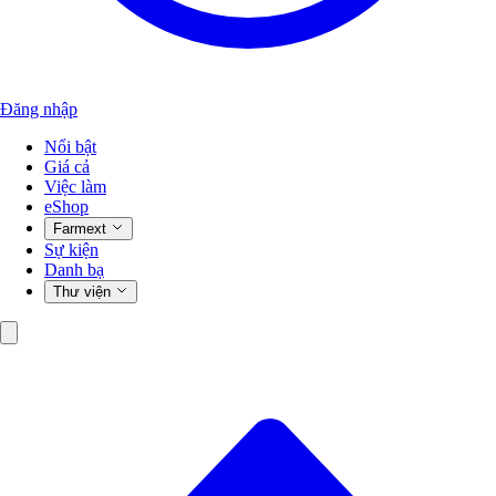
Đăng nhập
Nổi bật
Giá cả
Việc làm
eShop
Farmext
Sự kiện
Danh bạ
Thư viện