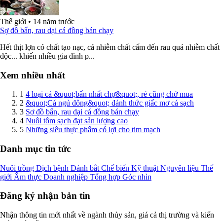
Thế giới
•
14 năm trước
Sợ đồ bẩn, rau dại cá đồng bán chạy
Hết thịt lợn có chất tạo nạc, cá nhiễm chất cấm đến rau quả nhiễm chất
độc... khiến nhiều gia đình p...
Xem nhiều nhất
1
4 loại cá &quot;bẩn nhất chợ&quot;, rẻ cũng chớ mua
2
&quot;Cá ngủ đông&quot; đánh thức giấc mơ cá sạch
3
Sợ đồ bẩn, rau dại cá đồng bán chạy
4
Nuôi tôm sạch đạt sản lượng cao
5
Những siêu thực phẩm có lợi cho tim mạch
Danh mục tin tức
Nuôi trồng
Dịch bệnh
Đánh bắt
Chế biến
Kỹ thuật
Nguyên liệu
Thế
giới
Ẩm thực
Doanh nghiệp
Tổng hợp
Góc nhìn
Đăng ký nhận bản tin
Nhận thông tin mới nhất về ngành thủy sản, giá cả thị trường và kiến