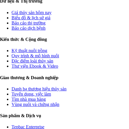
Dữ liệu & Thị trường
Giá thủy sản hôm nay
Biểu đồ & lịch sử giá
Báo cáo thị trường
Báo cáo dịch bệnh
Kiến thức & Cộng đồng
Kỹ thuật nuôi trồng
Quy trình & mô hình nuôi
Đặc điểm loài thủy sản
Thư viện Ebook & Video
Giao thương & Doanh nghiệp
Danh bạ thương hiệu thủy sản
Tuyển dụng, việc làm
Tìm nhà mua hàng
Vùng nuôi và chứng nhận
Sản phẩm & Dịch vụ
Tepbac Enterprise