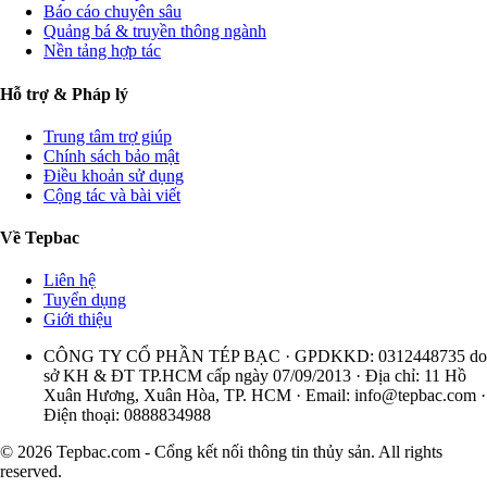
Báo cáo chuyên sâu
Quảng bá & truyền thông ngành
Nền tảng hợp tác
Hỗ trợ & Pháp lý
Trung tâm trợ giúp
Chính sách bảo mật
Điều khoản sử dụng
Cộng tác và bài viết
Về Tepbac
Liên hệ
Tuyển dụng
Giới thiệu
CÔNG TY CỔ PHẦN TÉP BẠC · GPDKKD: 0312448735 do
sở KH & ĐT TP.HCM cấp ngày 07/09/2013 · Địa chỉ: 11 Hồ
Xuân Hương, Xuân Hòa, TP. HCM · Email:
info@tepbac.com
·
Điện thoại: 0888834988
© 2026 Tepbac.com - Cổng kết nối thông tin thủy sản. All rights
reserved.