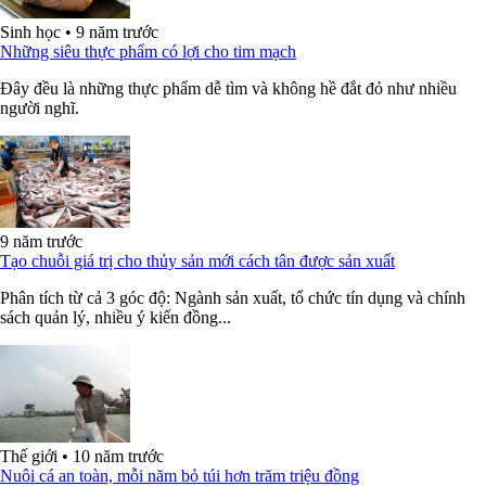
Sinh học
•
9 năm trước
Những siêu thực phẩm có lợi cho tim mạch
Đây đều là những thực phẩm dễ tìm và không hề đắt đỏ như nhiều
người nghĩ.
9 năm trước
Tạo chuỗi giá trị cho thủy sản mới cách tân được sản xuất
Phân tích từ cả 3 góc độ: Ngành sản xuất, tổ chức tín dụng và chính
sách quản lý, nhiều ý kiến đồng...
Thế giới
•
10 năm trước
Nuôi cá an toàn, mỗi năm bỏ túi hơn trăm triệu đồng