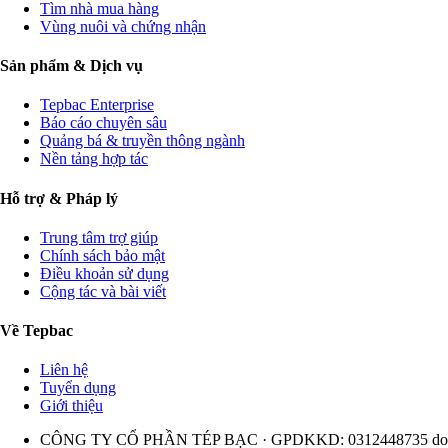
Tìm nhà mua hàng
Vùng nuôi và chứng nhận
Sản phẩm & Dịch vụ
Tepbac Enterprise
Báo cáo chuyên sâu
Quảng bá & truyền thông ngành
Nền tảng hợp tác
Hỗ trợ & Pháp lý
Trung tâm trợ giúp
Chính sách bảo mật
Điều khoản sử dụng
Cộng tác và bài viết
Về Tepbac
Liên hệ
Tuyển dụng
Giới thiệu
CÔNG TY CỔ PHẦN TÉP BẠC · GPDKKD: 0312448735 do