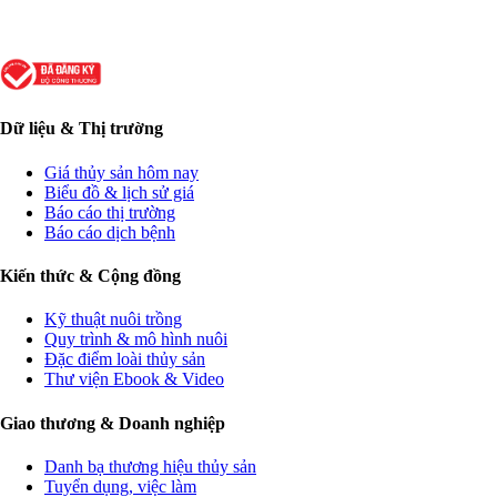
Dữ liệu & Thị trường
Giá thủy sản hôm nay
Biểu đồ & lịch sử giá
Báo cáo thị trường
Báo cáo dịch bệnh
Kiến thức & Cộng đồng
Kỹ thuật nuôi trồng
Quy trình & mô hình nuôi
Đặc điểm loài thủy sản
Thư viện Ebook & Video
Giao thương & Doanh nghiệp
Danh bạ thương hiệu thủy sản
Tuyển dụng, việc làm