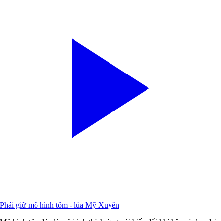
Phải giữ mô hình tôm - lúa Mỹ Xuyên