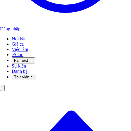
Đăng nhập
Nổi bật
Giá cả
Việc làm
eShop
Farmext
Sự kiện
Danh bạ
Thư viện