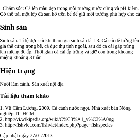
- Chăm sóc: Cá lên màu đẹp trong môi trường nước cứng và pH kiềm.
Có thể trải một lớp đá san hô trên bể để giữ môi trường phù hợp cho cá
Sinh sản
Sinh sản: Tỉ lệ đực cái khi tham gia sinh sản là 1:3. Cá cái đẻ trứng lên
giá thể cứng trong bể, cá đực thụ tinh ngoài, sau đó cá cái gắp trứng
lên miệng để ấp. Thời gian cá cái ấp trứng và giữ con trong khoang
miệng khoảng 3 tuần
Hiện trạng
Nuôi làm cảnh. Sản xuất nội địa
Tài liệu tham khảo
1. Vũ Cẩm Lương, 2009. Cá cảnh nước ngọt. Nhà xuất bản Nông
nghiệp TP. HCM
2. http://vi.wikipedia.org/wiki/C%C3%A1_v%C3%A0ng
3. http://fishviet.com/fishviet/index.php?page=fishspecies
Cập nhật ngày 27/01/2013