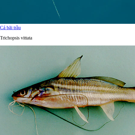
Cá bãi trầu
Trichopsis vittata