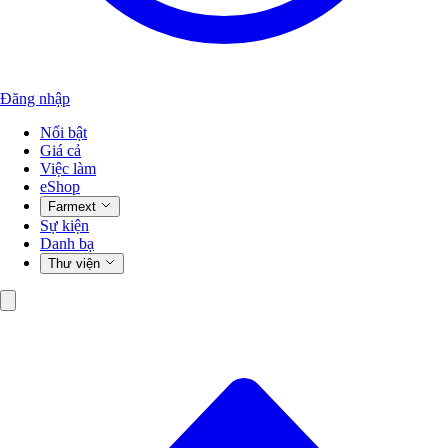
Đăng nhập
Nổi bật
Giá cả
Việc làm
eShop
Farmext
Sự kiện
Danh bạ
Thư viện