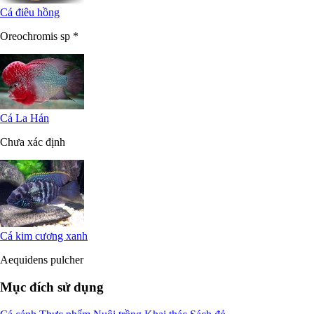
Cá Hải Hồ
Geophagus altifrons
Cá ông tiên
Pterophyllum spp
Cá điêu hồng
Oreochromis sp *