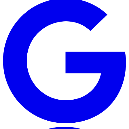
Nước mặn
Nược lợ
Nước ngọt
Khác
Đăng ký nhận bản tin
Nhận thông tin mới nhất về ngành thủy sản, giá cả thị trường và kiến
thức nuôi trồng.
Đăng ký
Cổng kết nối thông tin thủy sản. Cập nhật thị trường, giá cả, kỹ thuật
nuôi trồng thủy sản.