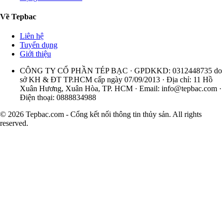
Tuyển dụng, việc làm
Tìm nhà mua hàng
Vùng nuôi và chứng nhận
Sản phẩm & Dịch vụ
Tepbac Enterprise
Báo cáo chuyên sâu
Quảng bá & truyền thông ngành
Nền tảng hợp tác
Hỗ trợ & Pháp lý
Trung tâm trợ giúp
Chính sách bảo mật
Điều khoản sử dụng
Cộng tác và bài viết
Về Tepbac
Liên hệ
Tuyển dụng
Giới thiệu