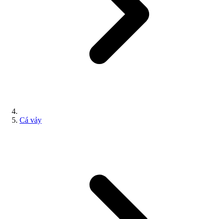
Cá vảy