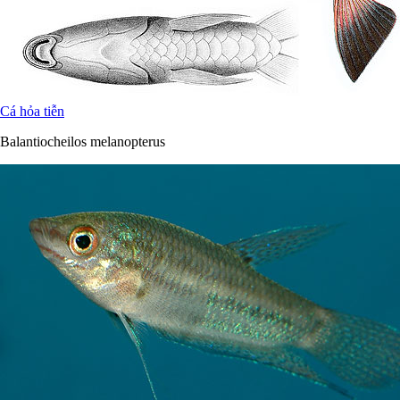
Cá hỏa tiễn
Balantiocheilos melanopterus