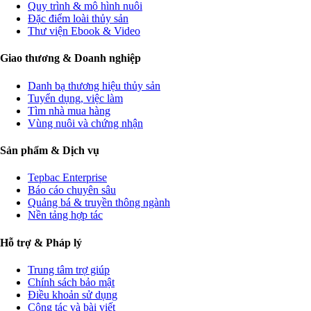
Dữ liệu & Thị trường
Giá thủy sản hôm nay
Biểu đồ & lịch sử giá
Báo cáo thị trường
Báo cáo dịch bệnh
Kiến thức & Cộng đồng
Kỹ thuật nuôi trồng
Quy trình & mô hình nuôi
Đặc điểm loài thủy sản
Thư viện Ebook & Video
Giao thương & Doanh nghiệp
Danh bạ thương hiệu thủy sản