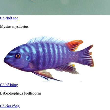
Cá chốt sọc
Mystus mysticetus
Cá hề bông
Labeotropheus fuelleborni