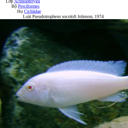
Lớp
Actinopterygii
Bộ
Perciformes
Họ
Cichlidae
Loài
Pseudotropheus socolofi
Johnson, 1974