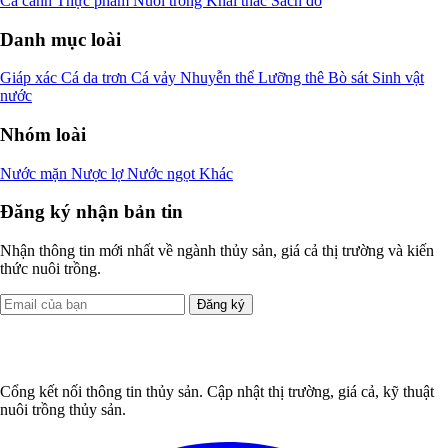
Cá La Hán
Chưa xác định
Cá kim cương xanh
Aequidens pulcher
Mục đích sử dụng
Cá cảnh
Thực phẩm
Nuôi trồng
Khai thác
Sách đỏ
Danh mục loài
Giáp xác
Cá da trơn
Cá vảy
Nhuyễn thể
Lưỡng thê
Bò sát
Sinh vật
nước
Nhóm loài