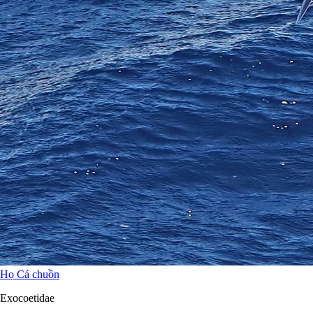
Họ Cá chuồn
Exocoetidae