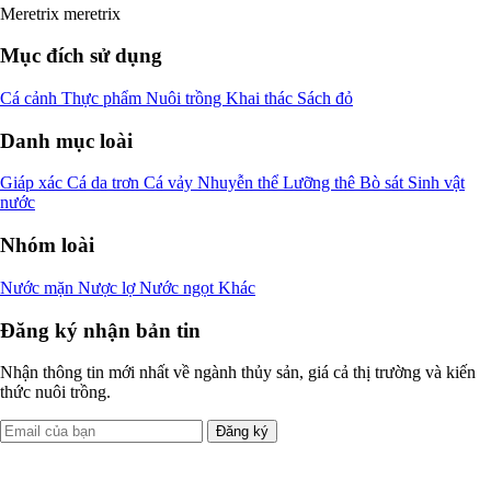
Meretrix meretrix
Mục đích sử dụng
Cá cảnh
Thực phẩm
Nuôi trồng
Khai thác
Sách đỏ
Danh mục loài
Giáp xác
Cá da trơn
Cá vảy
Nhuyễn thể
Lưỡng thê
Bò sát
Sinh vật
nước
Nhóm loài
Nước mặn
Nược lợ
Nước ngọt
Khác
Đăng ký nhận bản tin
Nhận thông tin mới nhất về ngành thủy sản, giá cả thị trường và kiến
thức nuôi trồng.
Đăng ký