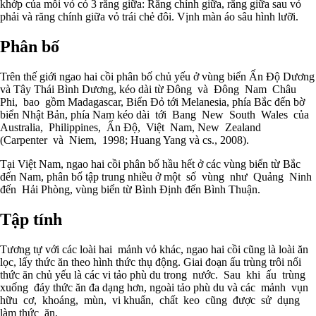
khớp của mỗi vỏ có 3 răng giữa: Răng chính giữa, răng giữa sau vỏ
phải và răng chính giữa vỏ trái chẻ đôi. Vịnh màn áo sâu hình lưỡi.
Phân bố
Trên thế giới ngao hai cồi phân bố chủ yếu ở vùng biển Ấn Độ Dương
và Tây Thái Bình Dương, kéo dài từ Đông và Đông Nam Châu
Phi, bao gồm Madagascar, Biển Đỏ tới Melanesia, phía Bắc đến bờ
biển Nhật Bản, phía Nam kéo dài tới Bang New South Wales của
Australia, Philippines, Ấn Độ, Việt Nam, New Zealand
(Carpenter và Niem, 1998; Huang Yang và cs., 2008).
Tại Việt Nam, ngao hai cồi phân bố hầu hết ở các vùng biển từ Bắc
đến Nam, phân bố tập trung nhiều ở một số vùng như Quảng Ninh
đến Hải Phòng, vùng biển từ Bình Định đến Bình Thuận.
Tập tính
Tương tự với các loài hai mảnh vỏ khác, ngao hai cồi cũng là loài ăn
lọc, lấy thức ăn theo hình thức thụ động. Giai đoạn ấu trùng trôi nổi
thức ăn chủ yếu là các vi tảo phù du trong nước. Sau khi ấu trùng
xuống đáy thức ăn đa dạng hơn, ngoài tảo phù du và các mảnh vụn
hữu cơ, khoáng, mùn, vi khuẩn, chất keo cũng được sử dụng
làm thức ăn.