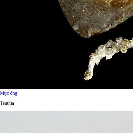
Mực ống
Teuthia