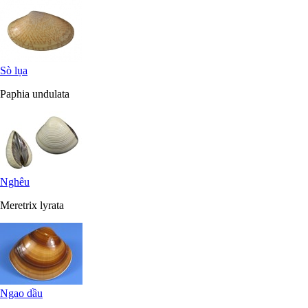
Sò lụa
Paphia undulata
Nghêu
Meretrix lyrata
Ngao dầu