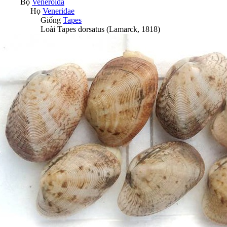
Bộ
Veneroida
Họ
Veneridae
Giống
Tapes
Loài
Tapes dorsatus
(Lamarck, 1818)