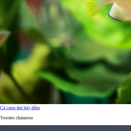
Cá cung thủ bảy đốm
Toxotes chatareus