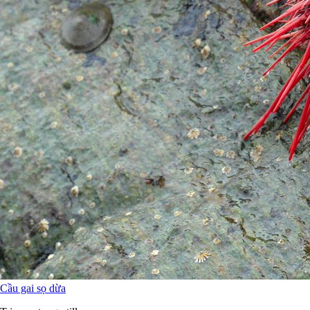
Cầu gai sọ dừa