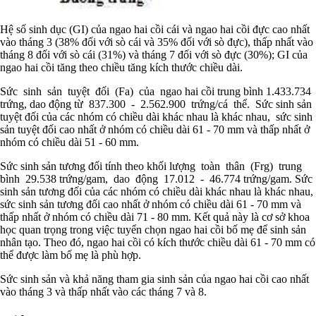
Hệ số sinh dục (GI) của ngao hai cồi cái và ngao hai cồi đực cao nhất
vào tháng 3 (38% đối với sò cái và 35% đối với sò đực), thấp nhất vào
tháng 8 đối với sò cái (31%) và tháng 7 đối với sò đực (30%); GI của
ngao hai cồi tăng theo chiều tăng kích thước chiều dài.
Sức sinh sản tuyệt đối (Fa) của ngao hai cồi trung bình 1.433.734
trứng, dao động từ 837.300 - 2.562.900 trứng/cá thể. Sức sinh sản
tuyệt đối của các nhóm có chiều dài khác nhau là khác nhau, sức sinh
sản tuyệt đối cao nhất ở nhóm có chiều dài 61 - 70 mm và thấp nhất ở
nhóm có chiều dài 51 - 60 mm.
Sức sinh sản tương đối tính theo khối lượng toàn thân (Frg) trung
bình 29.538 trứng/gam, dao động 17.012 - 46.774 trứng/gam. Sức
sinh sản tương đối của các nhóm có chiều dài khác nhau là khác nhau,
sức sinh sản tương đối cao nhất ở nhóm có chiều dài 61 - 70 mm và
thấp nhất ở nhóm có chiều dài 71 - 80 mm. Kết quả này là cơ sở khoa
học quan trọng trong việc tuyển chọn ngao hai cồi bố mẹ để sinh sản
nhân tạo. Theo đó, ngao hai cồi có kích thước chiều dài 61 - 70 mm có
thể được làm bố mẹ là phù hợp.
Sức sinh sản và khả năng tham gia sinh sản của ngao hai cồi cao nhất
vào tháng 3 và thấp nhất vào các tháng 7 và 8.