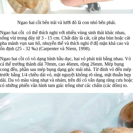
Ngao hai cồi bên trái và lưỡi đỏ là con nhỏ bên phải.
Ngao hai cồi có thể thích nghi với nhiều vùng sinh thái khác nhau,
sống vùi trong đáy từ 3 - 15 cm. Chất đáy là cát, cát pha bùn hoặc cát
pha mảnh vụn san hô, nhuyễn thể và thích nghi ở độ mặn khá cao và
ổn định (25 - 32 ‰) (Carpenter và Niem, 1998).
Ngao hai cồi có vỏ dạng hình bầu dục, hai vỏ phải trái bằng nhau. Vỏ
cá thể trưởng thành dài 70mm, cao 46mm, rộng 26mm. Mép bụng
cong đều, phần sau mép bụng dạng góc mái nhà. Từ đỉnh vỏ đến mép
trước bằng 1/4 chiều dài vỏ, mặt nguyệt không rõ ràng, mặt thuẫn hẹp
dài. Da vỏ màu vàng nhạt và nhám, trên đó có vân dạng răng cưa hoặc
có những phiến vân hình tam giác trông như các chấm (các đốm) to.