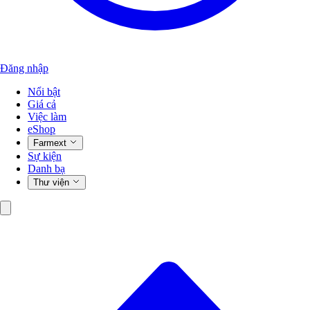
Đăng nhập
Nổi bật
Giá cả
Việc làm
eShop
Farmext
Sự kiện
Danh bạ
Thư viện