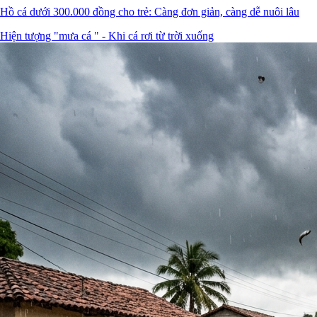
Hồ cá dưới 300.000 đồng cho trẻ: Càng đơn giản, càng dễ nuôi lâu
Hiện tượng "mưa cá " - Khi cá rơi từ trời xuống