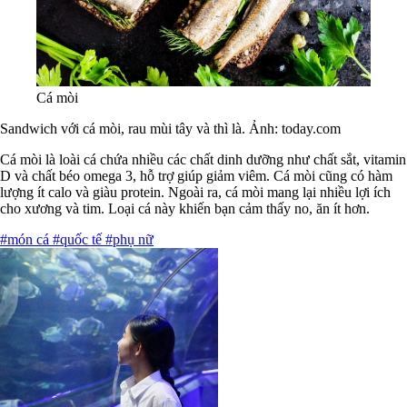
Cá mòi
Sandwich với cá mòi, rau mùi tây và thì là. Ảnh: today.com
Cá mòi là loài cá chứa nhiều các chất dinh dưỡng như chất sắt, vitamin
D và chất béo omega 3, hỗ trợ giúp giảm viêm. Cá mòi cũng có hàm
lượng ít calo và giàu protein. Ngoài ra, cá mòi mang lại nhiều lợi ích
cho xương và tim. Loại cá này khiến bạn cảm thấy no, ăn ít hơn.
#món cá
#quốc tế
#phụ nữ