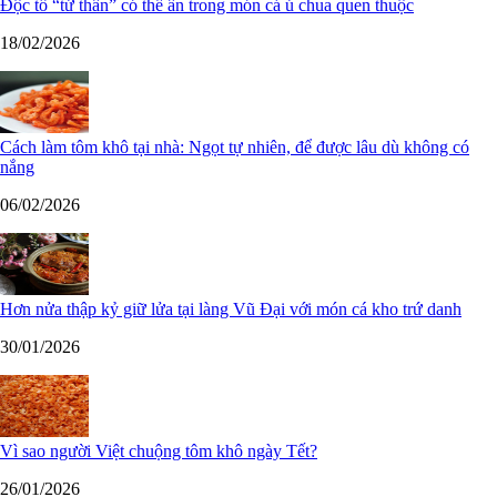
Độc tố “tử thần” có thể ẩn trong món cá ủ chua quen thuộc
18/02/2026
Cách làm tôm khô tại nhà: Ngọt tự nhiên, để được lâu dù không có
nắng
06/02/2026
Hơn nửa thập kỷ giữ lửa tại làng Vũ Đại với món cá kho trứ danh
30/01/2026
Vì sao người Việt chuộng tôm khô ngày Tết?
26/01/2026