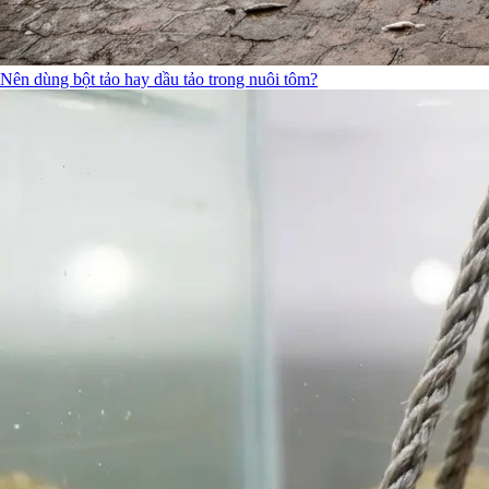
Nên dùng bột tảo hay dầu tảo trong nuôi tôm?