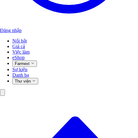
Đăng nhập
Nổi bật
Giá cả
Việc làm
eShop
Farmext
Sự kiện
Danh bạ
Thư viện