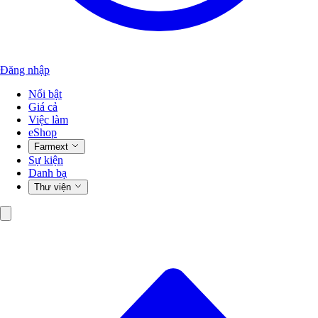
Đăng nhập
Nổi bật
Giá cả
Việc làm
eShop
Farmext
Sự kiện
Danh bạ
Thư viện