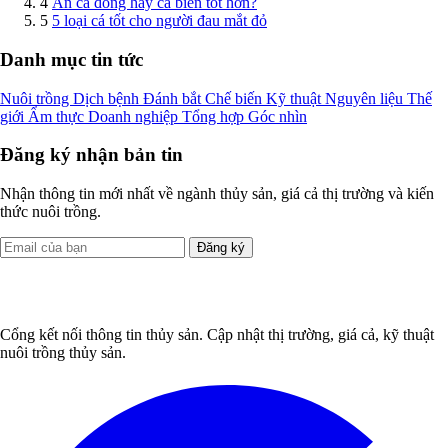
4
Ăn cá đồng hay cá biển tốt hơn?
5
5 loại cá tốt cho người đau mắt đỏ
Danh mục tin tức
Nuôi trồng
Dịch bệnh
Đánh bắt
Chế biến
Kỹ thuật
Nguyên liệu
Thế
giới
Ẩm thực
Doanh nghiệp
Tổng hợp
Góc nhìn
Đăng ký nhận bản tin
Nhận thông tin mới nhất về ngành thủy sản, giá cả thị trường và kiến
thức nuôi trồng.
Đăng ký
Cổng kết nối thông tin thủy sản. Cập nhật thị trường, giá cả, kỹ thuật
nuôi trồng thủy sản.