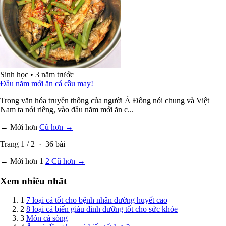
Sinh học
•
3 năm trước
Đầu năm mới ăn cá cầu may!
Trong văn hóa truyền thống của người Á Đông nói chung và Việt
Nam ta nói riêng, vào đầu năm mới ăn c...
← Mới hơn
Cũ hơn →
Trang
1
/
2
·
36
bài
← Mới hơn
1
2
Cũ hơn →
Xem nhiều nhất
1
7 loại cá tốt cho bệnh nhân đường huyết cao
2
8 loại cá biển giàu dinh dưỡng tốt cho sức khỏe
3
Món cá sòng