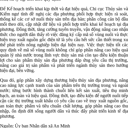
Để Kế hoạch triển khai kịp thời và đạt hiệu quả, Chi cục Thủy sản và
Kiểm ngư tỉnh đề nghị các địa phương phối hợp thực hiện rà soát,
thống kê các cơ sở nuôi thủy sản trên địa bàn; phân công cán bộ đầu
mối theo dõi, cập nhật dữ liệu và phối hợp triển khai kế hoạch tại địa
phương. Đồng thời, tăng cường tuyên truyền, vận động nâng cao nhận
thức cho người dân thấy rõ việc đăng ký cấp mã số vùng nuôi và thực
hiện truy xuất nguồn gốc điện tử là yêu cầu hết sức cần thiết trong xu
thế phát triển nông nghiệp hiện đại hiện nay. Việc thực hiện tốt các
quy định về mã số vùng nuôi không chỉ góp phần nâng cao hiệu quả
quản lý nhà nước trong lĩnh vực thủy sản mà còn tạo điều kiện thuận
lợi cho sản phẩm thủy sản địa phương đáp ứng yêu cầu thị trường,
nâng cao giá trị sản phẩm và phát triển ngành thủy sản theo hướng
hiện đại, bền vững.
Qua đó, góp phần xây dựng thương hiệu thủy sản địa phương, nâng
cao năng lực cạnh tranh của sản phẩm trên thị trường trong và ngoài
nước; từng bước hình thành chuỗi liên kết sản xuất, tiêu thụ minh
bạch, an toàn và hiệu quả. Đồng thời, tạo điều kiện để người nuôi tiếp
cận các thị trường xuất khẩu có yêu cầu cao về truy xuất nguồn gốc,
an toàn thực phẩm và tiêu chuẩn chất lượng, góp phần nâng cao thu
nhập, ổn định đời sống người dân và thúc đẩy phát triển kinh tế địa
phương.
Nguồn: Ủy ban Nhân dân xã An Minh