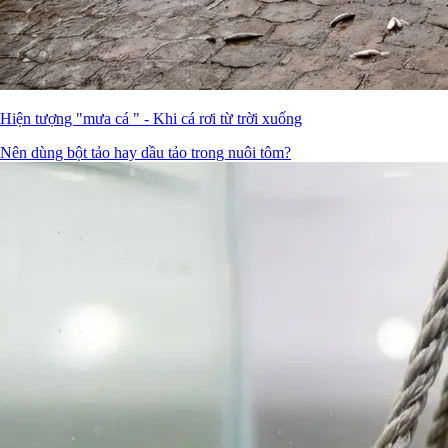
Hiện tượng "mưa cá " - Khi cá rơi từ trời xuống
Nên dùng bột tảo hay dầu tảo trong nuôi tôm?