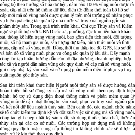
đồng bộ theo hướng số hóa dữ liệu, đảm bảo 100% vùng nuôi được rà
soát, cập nhật trên hệ thống dữ liệu điện tử; đồng thời toàn bộ hồ sơ
cấp mới mã số vùng nuôi được quản lý trên môi trường số nhằm phục
vụ hiệu quả công tác quản lý nhà nước và truy xuất nguồn gốc sản
phẩm thủy sản. Trong quá trình triển khai, Chi cục Thủy sản và Kiểm
ngư sẽ phối hợp với UBND các xã, phường, đặc khu tiến hành khảo
sát, thống kê hiện trạng vùng nuôi, bao gồm diện tích nuôi, đối tượng
nuôi, số hộ tham gia nuôi, sản lượng dự kiến, hình thức nuôi và tình
trạng cấp mã số vùng nuôi. Đồng thời thu thập tọa độ GPS, lập sơ đồ
và bản đồ số vùng nuôi phục vụ công tác quản lý lâu dài. Đẩy mạnh
công tác tập huấn, hướng dẫn cán bộ địa phương, doanh nghiệp, hợp
tác xã và người dân nắm vững các quy định về cấp mã số vùng nuôi,
ghi chép nhật ký sản xuất và sử dụng phần mềm điện tử phục vụ truy
xuất nguồn gốc thủy sản.
Sau khi triển khai thực hiện Người nuôi thủy sản sẽ được hướng dẫn
hoàn thiện hồ sơ đăng ký cấp mã số vùng nuôi theo quy định hiện
hành; hỗ trợ sử dụng điện thoại thông minh và phần mềm quản lý
vùng nuôi để cập nhật thông tin sản xuất, phục vụ truy xuất nguồn gốc
và kết nối dữ liệu ngành thủy sản. Bên cạnh đó, các ngành chức năng
sẽ tổ chức kiểm tra định kỳ và đột xuất việc sử dụng mã số vùng nuôi,
công tác ghi chép nhật ký sản xuất, sử dụng thuốc, hóa chất, thức ăn
thủy sản tại các cơ sở nuôi. Các trường hợp sử dụng mã số không
đúng quy định hoặc cung cấp thông tin không chính xác sẽ được rà
soát, xử lý kịp thời theo quy định.