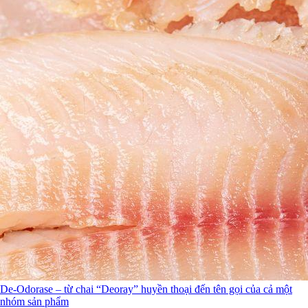
De-Odorase – từ chai “Deoray” huyền thoại đến tên gọi của cả một
nhóm sản phẩm