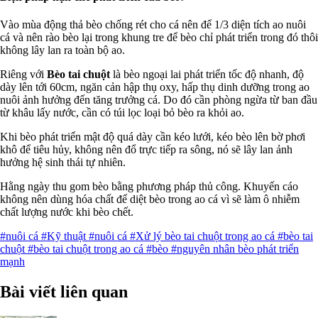
Vào mùa động thả bèo chống rét cho cá nên để 1/3 diện tích ao nuôi
cá và nên rào bèo lại trong khung tre để bèo chỉ phát triển trong đó thôi
không lây lan ra toàn bộ ao.
Riêng với
Bèo tai chuột
là bèo ngoại lai phát triển tốc độ nhanh, độ
dày lên tới 60cm, ngăn cản hập thụ oxy, hấp thụ dinh dưỡng trong ao
nuôi ảnh hưởng đến tăng trưởng cá. Do đó cần phòng ngừa từ ban đầu
từ khâu lấy nước, cần có túi lọc loại bỏ bèo ra khỏi ao.
Khi bèo phát triển mật độ quá dày cần kéo lưới, kéo bèo lên bờ phơi
khô để tiêu hủy, không nên đổ trực tiếp ra sông, nó sẽ lây lan ảnh
hưởng hệ sinh thái tự nhiên.
Hằng ngày thu gom bèo bằng phương pháp thủ công. Khuyến cáo
không nên dùng hóa chất để diệt bèo trong ao cá vì sẽ làm ô nhiễm
chất lượng nước khi bèo chết.
#nuôi cá
#Kỹ thuật
#nuôi cá
#Xử lý bèo tai chuột trong ao cá
#bèo tai
chuột
#bèo tai chuột trong ao cá
#bèo
#nguyên nhân bèo phát triển
mạnh
Bài viết liên quan