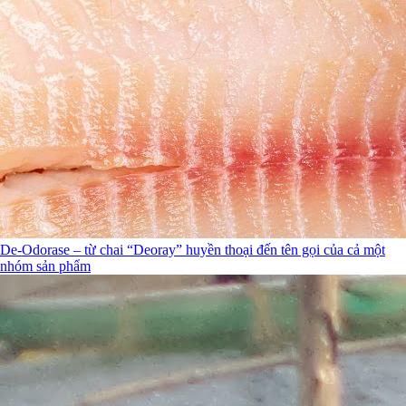
De-Odorase – từ chai “Deoray” huyền thoại đến tên gọi của cả một
nhóm sản phẩm