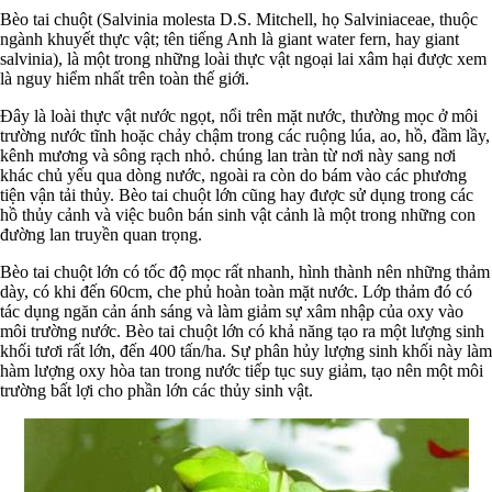
Bèo tai chuột (Salvinia molesta D.S. Mitchell, họ Salviniaceae, thuộc
ngành khuyết thực vật; tên tiếng Anh là giant water fern, hay giant
salvinia), là một trong những loài thực vật ngoại lai xâm hại được xem
là nguy hiểm nhất trên toàn thế giới.
Đây là loài thực vật nước ngọt, nổi trên mặt nước, thường mọc ở môi
trường nước tĩnh hoặc chảy chậm trong các ruộng lúa, ao, hồ, đầm lầy,
kênh mương và sông rạch nhỏ. chúng lan tràn từ nơi này sang nơi
khác chủ yếu qua dòng nước, ngoài ra còn do bám vào các phương
tiện vận tải thủy. Bèo tai chuột lớn cũng hay được sử dụng trong các
hồ thủy cảnh và việc buôn bán sinh vật cảnh là một trong những con
đường lan truyền quan trọng.
Bèo tai chuột lớn có tốc độ mọc rất nhanh, hình thành nên những thảm
dày, có khi đến 60cm, che phủ hoàn toàn mặt nước. Lớp thảm đó có
tác dụng ngăn cản ánh sáng và làm giảm sự xâm nhập của oxy vào
môi trường nước. Bèo tai chuột lớn có khả năng tạo ra một lượng sinh
khối tươi rất lớn, đến 400 tấn/ha. Sự phân hủy lượng sinh khối này làm
hàm lượng oxy hòa tan trong nước tiếp tục suy giảm, tạo nên một môi
trường bất lợi cho phần lớn các thủy sinh vật.