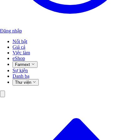
Đăng nhập
Nổi bật
Giá cả
Việc làm
eShop
Farmext
Sự kiện
Danh bạ
Thư viện