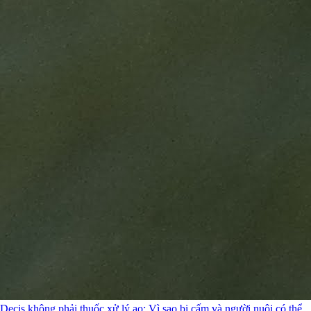
Decis không phải thuốc xử lý ao: Vì sao bị cấm và người nuôi có thể