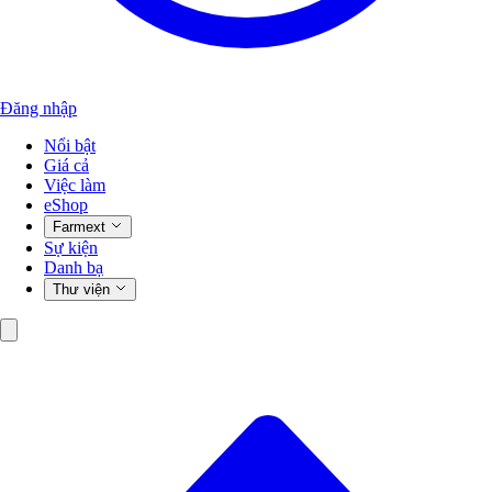
Đăng nhập
Nổi bật
Giá cả
Việc làm
eShop
Farmext
Sự kiện
Danh bạ
Thư viện