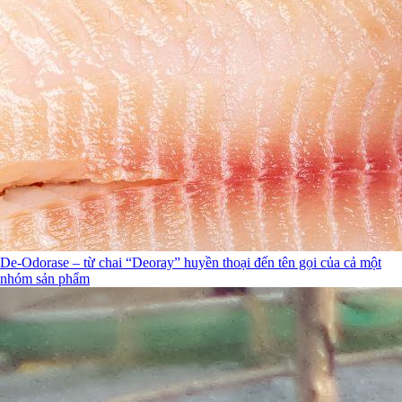
De-Odorase – từ chai “Deoray” huyền thoại đến tên gọi của cả một
nhóm sản phẩm