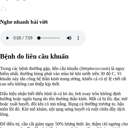
Nghe nhanh bài viết
Bệnh do liên cầu khuẩn
Trong các bệnh thường gặp, liên cầu khuẩn (
Streptococcosis
) là nguy
hiểm nhất, thường bùng phát vào mùa hè khi nước trên 30 độ C. Vi
khuẩn này tấn công hệ thần kinh trung ương, khiến cá có tỷ lệ chết rất
cao nếu không can thiệp kịp thời.
Dấu hiệu nhận biết điển hình là cá bỏ ăn, bơi xoay tròn không định
hướng hoặc ngửa bụng do tổn thương thần kinh. Mắt cá bị lồi, đục mờ
hoặc xuất huyết, đôi khi có mủ trắng. Bụng cá thường trương to, hậu
môn lồi đỏ. Khi mổ khám, nội tạng sưng huyết và ruột chứa đầy dịch
lỏng.
Để điều trị, cần cắt giảm ngay 50% lượng thức ăn, thậm chí ngưng cho