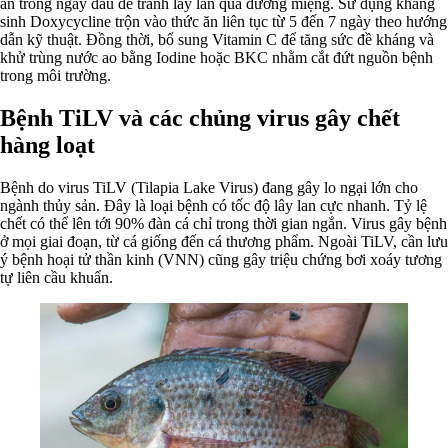
ăn trong ngày đầu để tránh lây lan qua đường miệng. Sử dụng kháng
sinh Doxycycline trộn vào thức ăn liên tục từ 5 đến 7 ngày theo hướng
dẫn kỹ thuật. Đồng thời, bổ sung Vitamin C để tăng sức đề kháng và
khử trùng nước ao bằng Iodine hoặc BKC nhằm cắt đứt nguồn bệnh
trong môi trường.
Bệnh TiLV và các chủng virus gây chết
hàng loạt
Bệnh do virus TiLV (Tilapia Lake Virus) đang gây lo ngại lớn cho
ngành thủy sản. Đây là loại bệnh có tốc độ lây lan cực nhanh. Tỷ lệ
chết có thể lên tới 90% đàn cá chỉ trong thời gian ngắn. Virus gây bệnh
ở mọi giai đoạn, từ cá giống đến cá thương phẩm. Ngoài TiLV, cần lưu
ý bệnh hoại tử thần kinh (VNN) cũng gây triệu chứng bơi xoáy tương
tự liên cầu khuẩn.