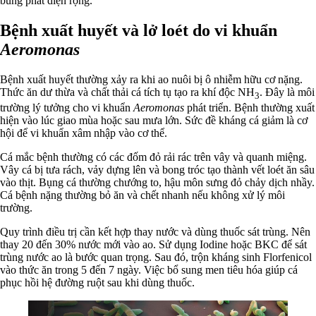
bùng phát diện rộng.
Bệnh xuất huyết và lở loét do vi khuẩn
Aeromonas
Bệnh xuất huyết thường xảy ra khi ao nuôi bị ô nhiễm hữu cơ nặng.
Thức ăn dư thừa và chất thải cá tích tụ tạo ra khí độc NH
. Đây là môi
3
trường lý tưởng cho vi khuẩn
Aeromonas
phát triển. Bệnh thường xuất
hiện vào lúc giao mùa hoặc sau mưa lớn. Sức đề kháng cá giảm là cơ
hội để vi khuẩn xâm nhập vào cơ thể.
Cá mắc bệnh thường có các đốm đỏ rải rác trên vây và quanh miệng.
Vây cá bị tưa rách, vảy dựng lên và bong tróc tạo thành vết loét ăn sâu
vào thịt. Bụng cá thường chướng to, hậu môn sưng đỏ chảy dịch nhầy.
Cá bệnh nặng thường bỏ ăn và chết nhanh nếu không xử lý môi
trường.
Quy trình điều trị cần kết hợp thay nước và dùng thuốc sát trùng. Nên
thay 20 đến 30% nước mới vào ao. Sử dụng Iodine hoặc BKC để sát
trùng nước ao là bước quan trọng. Sau đó, trộn kháng sinh Florfenicol
vào thức ăn trong 5 đến 7 ngày. Việc bổ sung men tiêu hóa giúp cá
phục hồi hệ đường ruột sau khi dùng thuốc.