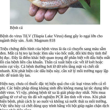
Bệnh cá
Bệnh do virus TiLV (Tilapia Lake Virus) đang gây lo ngại lớn cho
ngành thủy sản
. Ảnh: Magnum 818
Triệu chứng điển hình của bệnh virus là da cá chuyển sang màu sẫm
đen. Mắt cá bị teo lại hoặc lõm sâu vào hốc mắt, đôi khi thủy tinh thể
bị đục. Đây là điểm khác biệt quan trọng để phân biệt với dấu hiệu mắt
lồi của bệnh liên cầu khuẩn. Thân cá xuất hiện các vết lở loét hoặc
mòn cụt vây. Cá bệnh thường bơi lờ đờ trên tầng mặt và chết rất
nhanh. Khi phát hiện các dấu hiệu này, cần xử lý môi trường ngay lập
tức để tránh lây lan.
Hiện nay, chưa có thuốc đặc trị hiệu quả cho các loại virus trên cá rô
phi. Các biện pháp dùng kháng sinh đều không mang lại tác dụng tiêu
diệt virus. Vì vậy, phòng bệnh từ xa là giải pháp duy nhất. Nên mua
giống từ cơ sở uy tín đã xét nghiệm PCR âm tính với virus. Khi phát
hiện bệnh, phải cách ly ao nuôi và không xả nước thải ra môi trường.
Việc tiêu hủy cá chết đúng quy trình bằng vôi bột giúp ngăn chặn dịch