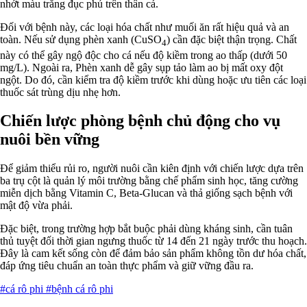
nhớt màu trắng đục phủ trên thân cá.
Đối với bệnh này, các loại hóa chất như muối ăn rất hiệu quả và an
toàn. Nếu sử dụng phèn xanh (CuSO
) cần đặc biệt thận trọng. Chất
4
này có thể gây ngộ độc cho cá nếu độ kiềm trong ao thấp (dưới 50
mg/L). Ngoài ra, Phèn xanh dễ gây sụp tảo làm ao bị mất oxy đột
ngột. Do đó, cần kiểm tra độ kiềm trước khi dùng hoặc ưu tiên các loại
thuốc sát trùng dịu nhẹ hơn.
Chiến lược phòng bệnh chủ động cho vụ
nuôi bền vững
Để giảm thiểu rủi ro, người nuôi cần kiên định với chiến lược dựa trên
ba trụ cột là quản lý môi trường bằng chế phẩm sinh học, tăng cường
miễn dịch bằng Vitamin C, Beta-Glucan và thả giống sạch bệnh với
mật độ vừa phải.
Đặc biệt, trong trường hợp bắt buộc phải dùng kháng sinh, cần tuân
thủ tuyệt đối thời gian ngưng thuốc từ 14 đến 21 ngày trước thu hoạch.
Đây là cam kết sống còn để đảm bảo sản phẩm không tồn dư hóa chất,
đáp ứng tiêu chuẩn an toàn thực phẩm và giữ vững đầu ra.
#cá rô phi
#bệnh cá rô phi