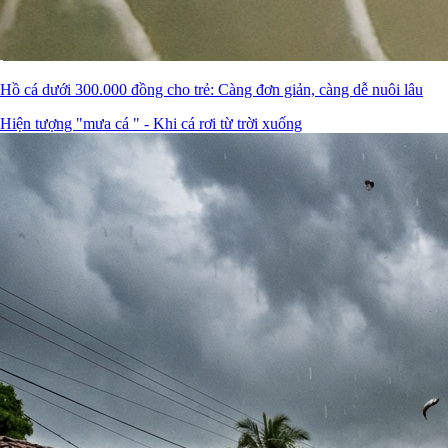
Hồ cá dưới 300.000 đồng cho trẻ: Càng đơn giản, càng dễ nuôi lâu
Hiện tượng "mưa cá " - Khi cá rơi từ trời xuống