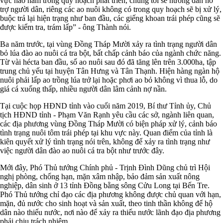
vực nào nằm trong quy hoạch phát triển, chúng tôi sẽ hướng dẫn hỗ
trợ người dân, riêng các ao nuôi không có trong quy hoạch sẽ bị xử lý,
buộc trả lại hiện trạng như ban đầu, các giếng khoan trái phép cũng sẽ
được kiểm tra, trám lấp” - ông Thành nói.
Ba năm trước, tại vùng Đồng Tháp Mười xảy ra tình trạng người dân
bỏ lúa đào ao nuôi cá tra bột, bất chấp cảnh báo của ngành chức năng.
Từ vài hécta ban đầu, số ao nuôi sau đó đã tăng lên trên 3.000ha, tập
trung chủ yếu tại huyện Tân Hưng và Tân Thạnh. Hiện hàng ngàn hộ
nuôi phải lấp ao trồng lúa trở lại hoặc phơi ao bỏ không vì thua lỗ, do
giá cá xuống thấp, nhiều người dân lâm cảnh nợ nần.
Tại cuộc họp HĐND tỉnh vào cuối năm 2019, Bí thư Tỉnh ủy, Chủ
tịch HĐND tỉnh - Phạm Văn Rạnh yêu cầu các sở, ngành liên quan,
các địa phương vùng Đồng Tháp Mười có biện pháp xử lý, cảnh báo
tình trạng nuôi tôm trái phép tại khu vực này. Quan điểm của tỉnh là
kiên quyết xử lý tình trạng nói trên, không để xảy ra tình trạng như
việc người dân đào ao nuôi cá tra bột như trước đây.
Mới đây, Phó Thủ tướng Chính phủ - Trịnh Đình Dũng chủ trì Hội
nghị phòng, chống hạn, mặn xâm nhập, bảo đảm sản xuất nông
nghiệp, dân sinh ở 13 tỉnh Đồng bằng sông Cửu Long tại Bến Tre.
Phó Thủ tướng chỉ đạo các địa phương không được chủ quan với hạn,
mặn, đủ nước cho sinh hoạt và sản xuất, theo tinh thần không để hộ
dân nào thiếu nước, nơi nào để xảy ra thiếu nước lãnh đạo địa phương
phải chịu trách nhiệm.