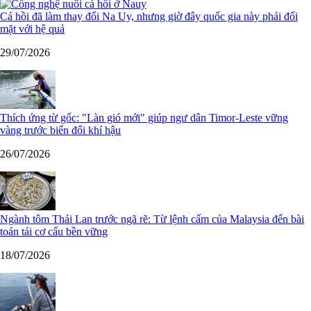
Cá hồi đã làm thay đổi Na Uy, nhưng giờ đây quốc gia này phải đối
mặt với hệ quả
29/07/2026
Thích ứng từ gốc: "Làn gió mới" giúp ngư dân Timor-Leste vững
vàng trước biến đổi khí hậu
26/07/2026
Ngành tôm Thái Lan trước ngã rẽ: Từ lệnh cấm của Malaysia đến bài
toán tái cơ cấu bền vững
18/07/2026