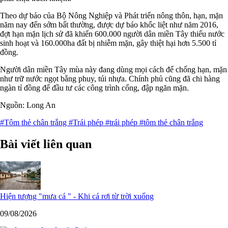
Theo dự báo của Bộ Nông Nghiệp và Phát triển nông thôn, hạn, mặn
năm nay đến sớm bất thường, được dự báo khốc liệt như năm 2016,
đợt hạn mặn lịch sử đã khiến 600.000 người dân miền Tây thiếu nước
sinh hoạt và 160.000ha đất bị nhiễm mặn, gây thiệt hại hơn 5.500 tỉ
đồng.
Người dân miền Tây mùa này đang dùng mọi cách để chống hạn, mặn
như trữ nước ngọt bằng phuy, túi nhựa. Chính phủ cũng đã chi hàng
ngàn tỉ đồng để đầu tư các công trình cống, đập ngăn mặn.
Nguồn: Long An
#Tôm thẻ chân trắng
#Trái phép
#trái phép
#tôm thẻ chân trắng
Bài viết liên quan
Hiện tượng "mưa cá " - Khi cá rơi từ trời xuống
09/08/2026