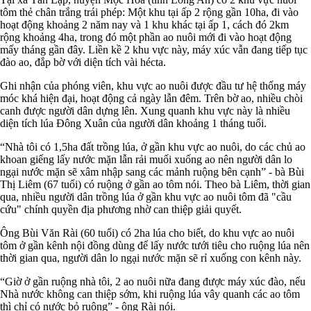
tôm thẻ chân trắng trái phép: Một khu tại ấp 2 rộng gần 10ha, đi vào
hoạt động khoảng 2 năm nay và 1 khu khác tại ấp 1, cách đó 2km
rộng khoảng 4ha, trong đó một phần ao nuôi mới đi vào hoạt động
mấy tháng gần đây. Liền kề 2 khu vực này, máy xúc vẫn đang tiếp tục
đào ao, đắp bờ với diện tích vài hécta.
Ghi nhận của phóng viên, khu vực ao nuôi được đầu tư hệ thống máy
móc khá hiện đại, hoạt động cả ngày lẫn đêm. Trên bờ ao, nhiều chòi
canh được người dân dựng lên. Xung quanh khu vực này là nhiều
diện tích lúa Đông Xuân của người dân khoảng 1 tháng tuổi.
“Nhà tôi có 1,5ha đất trồng lúa, ở gần khu vực ao nuôi, do các chủ ao
khoan giếng lấy nước mặn lẫn rải muối xuống ao nên người dân lo
ngại nước mặn sẽ xâm nhập sang các mảnh ruộng bên cạnh” - bà Bùi
Thị Liêm (67 tuổi) có ruộng ở gần ao tôm nói. Theo bà Liêm, thời gian
qua, nhiều người dân trồng lúa ở gần khu vực ao nuôi tôm đã "cầu
cứu" chính quyền địa phương nhờ can thiệp giải quyết.
Ông Bùi Văn Rài (60 tuổi) có 2ha lúa cho biết, do khu vực ao nuôi
tôm ở gần kênh nội đồng dùng để lấy nước tưới tiêu cho ruộng lúa nên
thời gian qua, người dân lo ngại nước mặn sẽ rỉ xuống con kênh này.
“Giờ ở gần ruộng nhà tôi, 2 ao nuôi nữa đang được máy xúc đào, nếu
Nhà nước không can thiệp sớm, khi ruộng lúa vây quanh các ao tôm
thì chỉ có nước bỏ ruộng” - ông Rài nói.