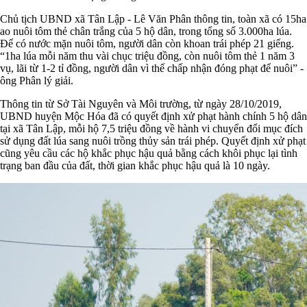
Chủ tịch UBND xã Tân Lập - Lê Văn Phân thông tin, toàn xã có 15ha
ao nuôi tôm thẻ chân trắng của 5 hộ dân, trong tổng số 3.000ha lúa.
Để có nước mặn nuôi tôm, người dân còn khoan trái phép 21 giếng.
“1ha lúa mỗi năm thu vài chục triệu đồng, còn nuôi tôm thẻ 1 năm 3
vụ, lãi từ 1-2 tỉ đồng, người dân vì thế chấp nhận đóng phạt để nuôi” -
ông Phân lý giải.
Thông tin từ Sở Tài Nguyên và Môi trường, từ ngày 28/10/2019,
UBND huyện Mộc Hóa đã có quyết định xử phạt hành chính 5 hộ dân
tại xã Tân Lập, mỗi hộ 7,5 triệu đồng về hành vi chuyển đổi mục đích
sử dụng đất lúa sang nuôi trồng thủy sản trái phép. Quyết định xử phạt
cũng yêu cầu các hộ khắc phục hậu quả bằng cách khôi phục lại tình
trạng ban đầu của đất, thời gian khắc phục hậu quả là 10 ngày.