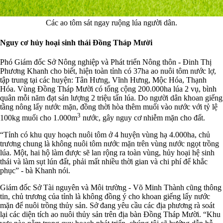
Các ao tôm sát ngay ruộng lúa người dân.
Nguy cơ hủy hoại sinh thái Đồng Tháp Mười
Phó Giám đốc Sở Nông nghiệp và Phát triển Nông thôn - Đinh Thị
Phương Khanh cho biết, hiện toàn tỉnh có 37ha ao nuôi tôm nước lợ,
tập trung tại các huyện: Tân Hưng, Vĩnh Hưng, Mộc Hóa, Thạnh
Hóa. Vùng Đồng Tháp Mười có tổng cộng 200.000ha lúa 2 vụ, bình
quân mỗi năm đạt sản lượng 2 triệu tấn lúa. Do người dân khoan giếng
tầng nông lấy nước mặn, đồng thời hòa thêm muối vào nước với tỷ lệ
3
100kg muối cho 1.000m
nước, gây nguy cơ nhiễm mặn cho đất.
“Tỉnh có khu quy hoạch nuôi tôm ở 4 huyện vùng hạ 4.000ha, chủ
trương chung là không nuôi tôm nước mặn trên vùng nước ngọt trồng
lúa. Một, hai hộ làm được sẽ lan rộng ra toàn vùng, hủy hoại hệ sinh
thái và làm sụt lún đất, phải mất nhiều thời gian và chi phí để khắc
phục” - bà Khanh nói.
Giám đốc Sở Tài nguyên và Môi trường - Võ Minh Thành cũng thông
tin, chủ trương của tỉnh là không đồng ý cho khoan giếng lấy nước
mặn để nuôi trồng thủy sản. Sở đang yêu cầu các địa phương rà soát
lại các diện tích ao nuôi thủy sản trên địa bàn Đồng Tháp Mười. “Khu