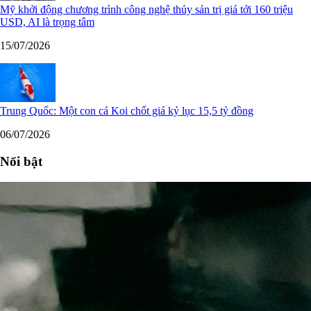
Mỹ khởi động chương trình công nghệ thủy sản trị giá tới 160 triệu
USD, AI là trọng tâm
15/07/2026
Trung Quốc: Một con cá Koi chốt giá kỷ lục 15,5 tỷ đồng
06/07/2026
Nổi bật