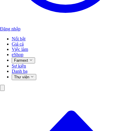
Đăng nhập
Nổi bật
Giá cả
Việc làm
eShop
Farmext
Sự kiện
Danh bạ
Thư viện