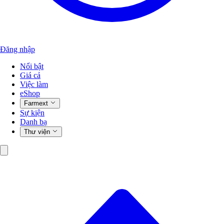
Đăng nhập
Nổi bật
Giá cả
Việc làm
eShop
Farmext
Sự kiện
Danh bạ
Thư viện