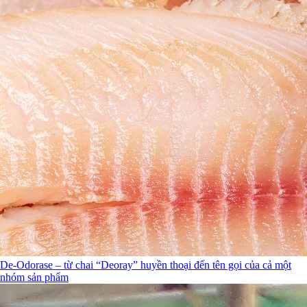
De-Odorase – từ chai “Deoray” huyền thoại đến tên gọi của cả một
nhóm sản phẩm