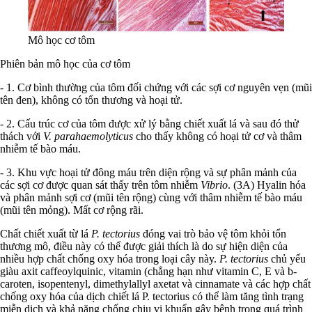
Mô học cơ tôm
Phiên bản mô học của cơ tôm
- 1. Cơ bình thường của tôm đối chứng với các sợi cơ nguyên vẹn (mũi
tên đen), không có tổn thương và hoại tử.
- 2. Cấu trúc cơ của tôm được xử lý bằng chiết xuất lá và sau đó thử
thách với
V. parahaemolyticus
cho thấy không có hoại tử cơ và thâm
nhiễm tế bào máu.
- 3. Khu vực hoại tử đông máu trên diện rộng và sự phân mảnh của
các sợi cơ được quan sát thấy trên tôm nhiễm
Vibrio
. (3A) Hyalin hóa
và phân mảnh sợi cơ (mũi tên rộng) cùng với thâm nhiễm tế bào máu
(mũi tên mỏng). Mất cơ rộng rãi.
Chất chiết xuất từ lá
P. tectorius
đóng vai trò bảo vệ tôm khỏi tổn
thương mô, điều này có thể được giải thích là do sự hiện diện của
nhiều hợp chất chống oxy hóa trong loại cây này.
P. tectorius
chủ yếu
giàu axit caffeoylquinic, vitamin (chẳng hạn như vitamin C, E và b-
caroten, isopentenyl, dimethylallyl axetat và cinnamate và các hợp chất
chống oxy hóa của dịch chiết lá P. tectorius có thể làm tăng tình trạng
miễn dịch và khả năng chống chịu vi khuẩn gây bệnh trong quá trình