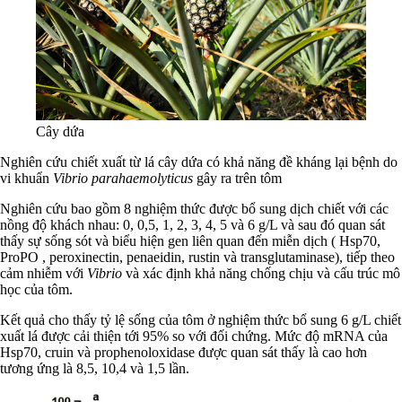
Cây dứa
Nghiên cứu chiết xuất từ lá cây dứa có khả năng đề kháng lại bệnh do
vi khuẩn
Vibrio parahaemolyticus
gây ra trên tôm
Nghiên cứu bao gồm 8 nghiệm thức được bổ sung dịch chiết với các
nồng độ khách nhau: 0, 0,5, 1, 2, 3, 4, 5 và 6 g/L và sau đó quan sát
thấy sự sống sót và biểu hiện gen liên quan đến miễn dịch ( Hsp70,
ProPO , peroxinectin, penaeidin, rustin và transglutaminase), tiếp theo
cảm nhiễm với
Vibrio
và xác định khả năng chống chịu và cấu trúc mô
học của tôm.
Kết quả cho thấy tỷ lệ sống của tôm ở nghiệm thức bổ sung 6 g/L chiết
xuất lá được cải thiện tới 95% so với đối chứng. Mức độ mRNA của
Hsp70, cruin và prophenoloxidase được quan sát thấy là cao hơn
tương ứng là 8,5, 10,4 và 1,5 lần.