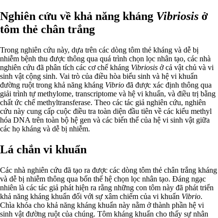
Nghiên cứu về khả năng kháng
Vibriosis
ở
tôm thẻ chân trắng
Trong nghiên cứu này, dựa trên các dòng tôm thẻ kháng và dễ bị
nhiễm bệnh thu được thông qua quá trình chọn lọc nhân tạo, các nhà
nghiên cứu đã phân tích các cơ chế kháng
Vibriosis
ở cả vật chủ và vi
sinh vật cộng sinh. Vai trò của điều hòa biểu sinh và hệ vi khuẩn
đường ruột trong khả năng kháng
Vibrio
đã được xác định thông qua
giải trình tự methylome, transcriptome và hệ vi khuẩn, và điều trị bằng
chất ức chế methyltransferase. Theo các tác giả nghiên cứu, nghiên
cứu này cung cấp cuộc điều tra toàn diện đầu tiên về các kiểu methyl
hóa DNA trên toàn bộ hệ gen và các biến thể của hệ vi sinh vật giữa
các họ kháng và dễ bị nhiễm.
Lá chắn vi khuẩn
Các nhà nghiên cứu đã tạo ra được các dòng tôm thẻ chân trắng kháng
và dễ bị nhiễm thông qua bốn thế hệ chọn lọc nhân tạo. Đáng ngạc
nhiên là các tác giả phát hiện ra rằng những con tôm này đã phát triển
khả năng kháng khuẩn đối với sự xâm chiếm của vi khuẩn
Vibrio
.
Chìa khóa cho khả năng kháng khuẩn này nằm ở thành phần hệ vi
sinh vật đường ruột của chúng. Tôm kháng khuẩn cho thấy sự nhân