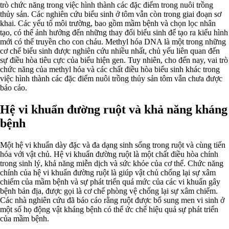
trò chức năng trong việc hình thành các đặc điểm trong nuôi trồng
thủy sản. Các nghiên cứu biểu sinh ở tôm vẫn còn trong giai đoạn sơ
khai. Các yếu tố môi trường, bao gồm mầm bệnh và chọn lọc nhân
tạo, có thể ảnh hưởng đến những thay đổi biểu sinh để tạo ra kiểu hình
mới có thể truyền cho con cháu. Methyl hóa DNA là một trong những
cơ chế biểu sinh được nghiên cứu nhiều nhất, chủ yếu liên quan đến
sự điều hòa tiêu cực của biểu hiện gen. Tuy nhiên, cho đến nay, vai trò
chức năng của methyl hóa và các chất điều hòa biểu sinh khác trong
việc hình thành các đặc điểm nuôi trồng thủy sản tôm vẫn chưa được
báo cáo.
Hệ vi khuẩn đường ruột và khả năng kháng
bệnh
Một hệ vi khuẩn dày đặc và đa dạng sinh sống trong ruột và cùng tiến
hóa với vật chủ. Hệ vi khuẩn đường ruột là một chất điều hòa chính
trong sinh lý, khả năng miễn dịch và sức khỏe của cơ thể. Chức năng
chính của hệ vi khuẩn đường ruột là giúp vật chủ chống lại sự xâm
chiếm của mầm bệnh và sự phát triển quá mức của các vi khuẩn gây
bệnh bản địa, được gọi là cơ chế phòng vệ chống lại sự xâm chiếm.
Các nhà nghiên cứu đã báo cáo rằng ruột được bổ sung men vi sinh ở
một số họ động vật kháng bệnh có thể ức chế hiệu quả sự phát triển
của mầm bệnh.