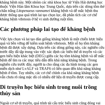
kháng bệnh này. Một nhóm các nhà khoa học từ Viện Hải dương học
thuộc Viện Hàn lâm Khoa học Trung Quốc, dựa trên các dòng tôm thẻ
chân trắng
Litopenaeus vannamei
kháng bệnh và dễ mắc bệnh thu
được thông qua quá trình lai tạo chọn lọc, đã phân tích các cơ chế
kháng bệnh vibriosis ở hệ vi sinh đường ruột tôm.
Các phương pháp lai tạo để kháng bệnh
Việc lựa chọn và lai tạo đàn giống kháng bệnh là một chiến lược hiệu
quả và bền vững để kiểm soát bệnh vibriosis. Một số họ tôm kháng
bệnh đã được xây dựng. Dựa trên các dòng giống này, các nghiên cứu
trước đây đã tập trung vào việc xác định các biến thể di truyền và các
gen biểu hiện khác biệt (DEG) giữa các họ tôm kháng bệnh và dễ mắc
bệnh để tìm ra các mục tiêu dẫn đến khả năng kháng bệnh. Trong
nghiên cứu trước đây, người ta cho rằng các đa hình trong các gen
miễn dịch như LvALF và TRAF6 có liên quan đến khả năng kháng
bệnh ở tôm. Tuy nhiên, các cơ chế chính của khả năng kháng bệnh
vẫn chưa rõ ràng mặc dù có nhiều dữ liệu di truyền được cung cấp.
Di truyền học biểu sinh trong nuôi trồng
thủy sản
Ngoài cơ sở di truyền, quá trình tái cấu trúc biểu sinh cũng đóng vai