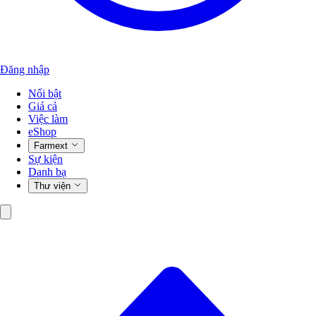
Đăng nhập
Nổi bật
Giá cả
Việc làm
eShop
Farmext
Sự kiện
Danh bạ
Thư viện