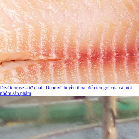
De-Odorase – từ chai “Deoray” huyền thoại đến tên gọi của cả một
nhóm sản phẩm