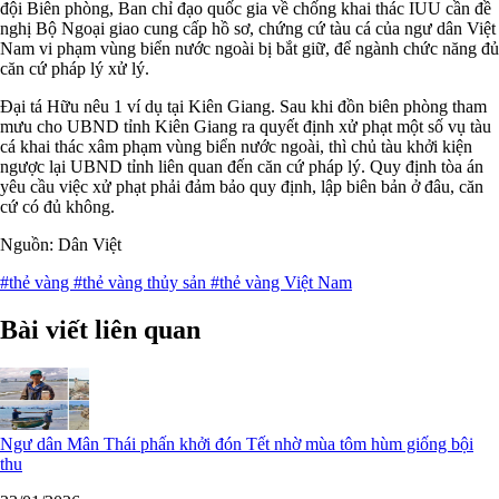
đội Biên phòng, Ban chỉ đạo quốc gia về chống khai thác IUU cần đề
nghị Bộ Ngoại giao cung cấp hồ sơ, chứng cứ tàu cá của ngư dân Việt
Nam vi phạm vùng biển nước ngoài bị bắt giữ, để ngành chức năng đủ
căn cứ pháp lý xử lý.
Đại tá Hữu nêu 1 ví dụ tại Kiên Giang. Sau khi đồn biên phòng tham
mưu cho UBND tỉnh Kiên Giang ra quyết định xử phạt một số vụ tàu
cá khai thác xâm phạm vùng biển nước ngoài, thì chủ tàu khởi kiện
ngược lại UBND tỉnh liên quan đến căn cứ pháp lý. Quy định tòa án
yêu cầu việc xử phạt phải đảm bảo quy định, lập biên bản ở đâu, căn
cứ có đủ không.
Nguồn: Dân Việt
#thẻ vàng
#thẻ vàng thủy sản
#thẻ vàng Việt Nam
Bài viết liên quan
Ngư dân Mân Thái phấn khởi đón Tết nhờ mùa tôm hùm giống bội
thu