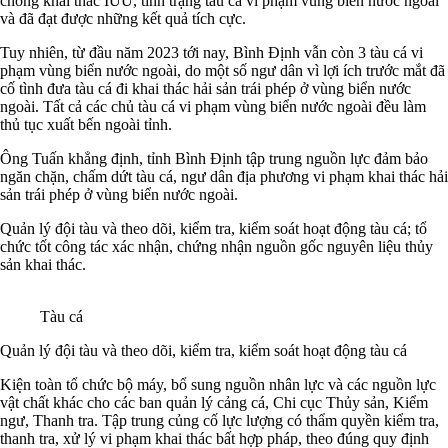
chống khai thác IUU, tình trạng tàu cá vi phạm vùng biển nước ngoài
và đã đạt được những kết quả tích cực.
Tuy nhiên, từ đầu năm 2023 tới nay, Bình Định vẫn còn 3 tàu cá vi
phạm vùng biển nước ngoài, do một số ngư dân vì lợi ích trước mắt đã
cố tình đưa tàu cá đi khai thác hải sản trái phép ở vùng biển nước
ngoài. Tất cả các chủ tàu cá vi phạm vùng biển nước ngoài đều làm
thủ tục xuất bến ngoài tỉnh.
Ông Tuấn khẳng định, tỉnh Bình Định tập trung nguồn lực đảm bảo
ngăn chặn, chấm dứt tàu cá, ngư dân địa phương vi phạm khai thác hải
sản trái phép ở vùng biển nước ngoài.
Quản lý đội tàu và theo dõi, kiểm tra, kiểm soát hoạt động tàu cá; tổ
chức tốt công tác xác nhận, chứng nhận nguồn gốc nguyên liệu thủy
sản khai thác.
Tàu cá
Quản lý đội tàu và theo dõi, kiểm tra, kiểm soát hoạt động tàu cá
Kiện toàn tổ chức bộ máy, bổ sung nguồn nhân lực và các nguồn lực
vật chất khác cho các ban quản lý cảng cá, Chi cục Thủy sản, Kiểm
ngư, Thanh tra. Tập trung củng cố lực lượng có thẩm quyền kiểm tra,
thanh tra, xử lý vi phạm khai thác bất hợp pháp, theo đúng quy định