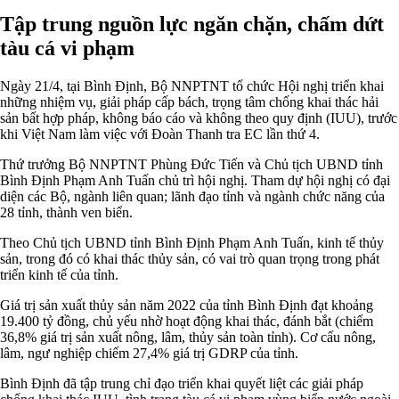
Tập trung nguồn lực ngăn chặn, chấm dứt
tàu cá vi phạm
Ngày 21/4, tại Bình Định, Bộ NNPTNT tổ chức Hội nghị triển khai
những nhiệm vụ, giải pháp cấp bách, trọng tâm chống khai thác hải
sản bất hợp pháp, không báo cáo và không theo quy định (IUU), trước
khi Việt Nam làm việc với Đoàn Thanh tra EC lần thứ 4.
Thứ trưởng Bộ NNPTNT Phùng Đức Tiến và Chủ tịch UBND tỉnh
Bình Định Phạm Anh Tuấn chủ trì hội nghị. Tham dự hội nghị có đại
diện các Bộ, ngành liên quan; lãnh đạo tỉnh và ngành chức năng của
28 tỉnh, thành ven biển.
Theo Chủ tịch UBND tỉnh Bình Định Phạm Anh Tuấn, kinh tế thủy
sản, trong đó có khai thác thủy sản, có vai trò quan trọng trong phát
triển kinh tế của tỉnh.
Giá trị sản xuất thủy sản năm 2022 của tỉnh Bình Định đạt khoảng
19.400 tỷ đồng, chủ yếu nhờ hoạt động khai thác, đánh bắt (chiếm
36,8% giá trị sản xuất nông, lâm, thủy sản toàn tỉnh). Cơ cấu nông,
lâm, ngư nghiệp chiếm 27,4% giá trị GDRP của tỉnh.
Bình Định đã tập trung chỉ đạo triển khai quyết liệt các giải pháp