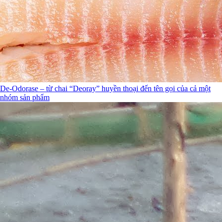
De-Odorase – từ chai “Deoray” huyền thoại đến tên gọi của cả một
nhóm sản phẩm