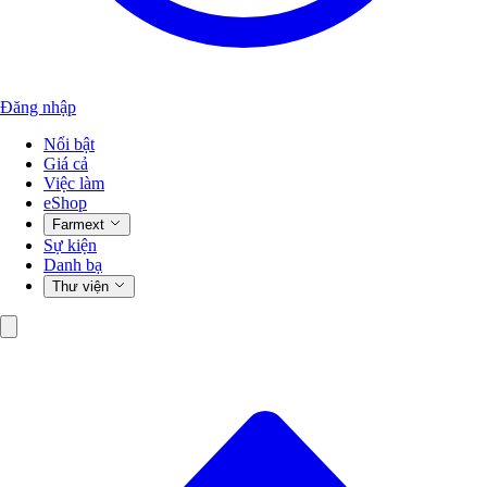
Đăng nhập
Nổi bật
Giá cả
Việc làm
eShop
Farmext
Sự kiện
Danh bạ
Thư viện