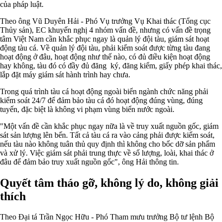
của pháp luật.
Theo ông Vũ Duyên Hải - Phó Vụ trưởng Vụ Khai thác (Tổng cục
Thủy sản), EC khuyến nghị 4 nhóm vấn đề, nhưng có vấn đề trọng
tâm Việt Nam cần khắc phục ngay là quản lý đội tàu, giám sát hoạt
động tàu cá. Về quản lý đội tàu, phải kiểm soát được từng tàu đang
hoạt động ở đâu, hoạt động như thế nào, có đủ điều kiện hoạt động
hay không, tàu đó có đầy đủ đăng ký, đăng kiểm, giấy phép khai thác,
lắp đặt máy giám sát hành trình hay chưa.
Trong quá trình tàu cá hoạt động ngoài biển ngành chức năng phải
kiểm soát 24/7 để đảm bảo tàu cá đó hoạt động đúng vùng, đúng
tuyến, đặc biệt là không vi phạm vùng biển nước ngoài.
"Một vấn đề cần khắc phục ngay nữa là về truy xuất nguồn gốc, giám
sát sản lượng lên bến. Tất cả tàu cá ra vào cảng phải được kiểm soát,
nếu tàu nào không tuân thủ quy định thì không cho bốc dỡ sản phẩm
và xử lý. Việc giám sát phải trung thực về số lượng, loài, khai thác ở
đâu để đảm bảo truy xuất nguồn gốc", ông Hải thông tin.
Quyết tâm tháo gỡ, không lý do, không giải
thích
Theo Đại tá Trần Ngọc Hữu - Phó Tham mưu trưởng Bộ tư lệnh Bộ