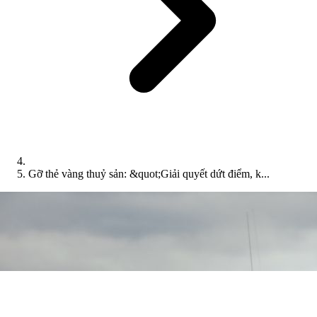
Gỡ thẻ vàng thuỷ sản: &quot;Giải quyết dứt điểm, k...