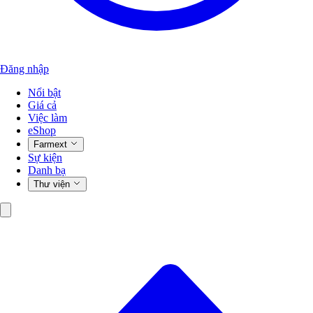
Đăng nhập
Nổi bật
Giá cả
Việc làm
eShop
Farmext
Sự kiện
Danh bạ
Thư viện