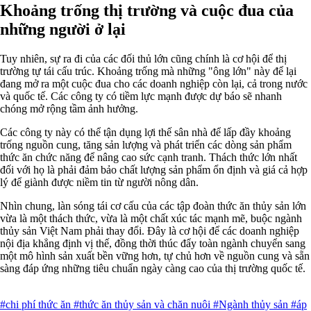
Khoảng trống thị trường và cuộc đua của
những người ở lại
Tuy nhiên, sự ra đi của các đối thủ lớn cũng chính là cơ hội để thị
trường tự tái cấu trúc. Khoảng trống mà những "ông lớn" này để lại
đang mở ra một cuộc đua cho các doanh nghiệp còn lại, cả trong nước
và quốc tế. Các công ty có tiềm lực mạnh được dự báo sẽ nhanh
chóng mở rộng tầm ảnh hưởng.
Các công ty này có thể tận dụng lợi thế sân nhà để lấp đầy khoảng
trống nguồn cung, tăng sản lượng và phát triển các dòng sản phẩm
thức ăn chức năng để nâng cao sức cạnh tranh. Thách thức lớn nhất
đối với họ là phải đảm bảo chất lượng sản phẩm ổn định và giá cả hợp
lý để giành được niềm tin từ người nông dân.
Nhìn chung, làn sóng tái cơ cấu của các tập đoàn thức ăn thủy sản lớn
vừa là một thách thức, vừa là một chất xúc tác mạnh mẽ, buộc ngành
thủy sản Việt Nam phải thay đổi. Đây là cơ hội để các doanh nghiệp
nội địa khẳng định vị thế, đồng thời thúc đẩy toàn ngành chuyển sang
một mô hình sản xuất bền vững hơn, tự chủ hơn về nguồn cung và sẵn
sàng đáp ứng những tiêu chuẩn ngày càng cao của thị trường quốc tế.
#chi phí thức ăn
#thức ăn thủy sản và chăn nuôi
#Ngành thủy sản
#áp