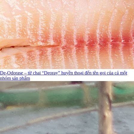
De-Odorase – từ chai “Deoray” huyền thoại đến tên gọi của cả một
nhóm sản phẩm