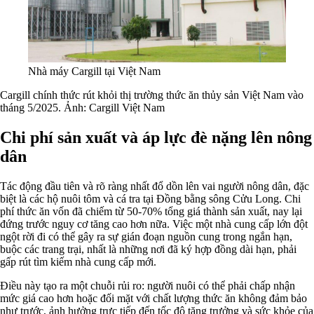
Nhà máy Cargill tại Việt Nam
Cargill chính thức rút khỏi thị trường thức ăn thủy sản Việt Nam vào
tháng 5/2025. Ảnh: Cargill Việt Nam
Chi phí sản xuất và áp lực đè nặng lên nông
dân
Tác động đầu tiên và rõ ràng nhất đổ dồn lên vai người nông dân, đặc
biệt là các hộ nuôi tôm và cá tra tại Đồng bằng sông Cửu Long. Chi
phí thức ăn vốn đã chiếm từ 50-70% tổng giá thành sản xuất, nay lại
đứng trước nguy cơ tăng cao hơn nữa. Việc một nhà cung cấp lớn đột
ngột rời đi có thể gây ra sự gián đoạn nguồn cung trong ngắn hạn,
buộc các trang trại, nhất là những nơi đã ký hợp đồng dài hạn, phải
gấp rút tìm kiếm nhà cung cấp mới.
Điều này tạo ra một chuỗi rủi ro: người nuôi có thể phải chấp nhận
mức giá cao hơn hoặc đối mặt với chất lượng thức ăn không đảm bảo
như trước, ảnh hưởng trực tiếp đến tốc độ tăng trưởng và sức khỏe của