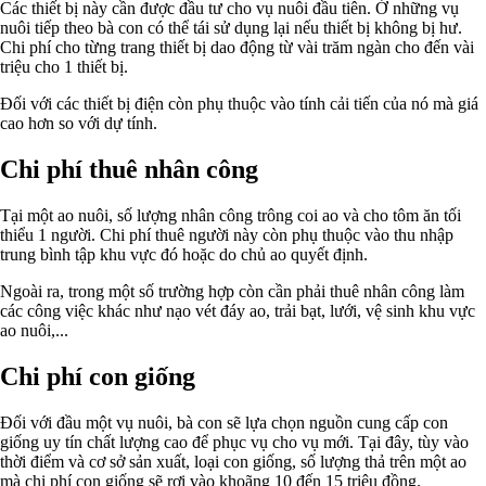
Các thiết bị này cần được đầu tư cho vụ nuôi đầu tiên. Ở những vụ
nuôi tiếp theo bà con có thể tái sử dụng lại nếu thiết bị không bị hư.
Chi phí cho từng trang thiết bị dao động từ vài trăm ngàn cho đến vài
triệu cho 1 thiết bị.
Đối với các thiết bị điện còn phụ thuộc vào tính cải tiến của nó mà giá
cao hơn so với dự tính.
Chi phí thuê nhân công
Tại một ao nuôi, số lượng nhân công trông coi ao và cho tôm ăn tối
thiểu 1 người. Chi phí thuê người này còn phụ thuộc vào thu nhập
trung bình tập khu vực đó hoặc do chủ ao quyết định.
Ngoài ra, trong một số trường hợp còn cần phải thuê nhân công làm
các công việc khác như nạo vét đáy ao, trải bạt, lưới, vệ sinh khu vực
ao nuôi,...
Chi phí con giống
Đối với đầu một vụ nuôi, bà con sẽ lựa chọn nguồn cung cấp con
giống uy tín chất lượng cao để phục vụ cho vụ mới. Tại đây, tùy vào
thời điểm và cơ sở sản xuất, loại con giống, số lượng thả trên một ao
mà chi phí con giống sẽ rơi vào khoãng 10 đến 15 triệu đồng.