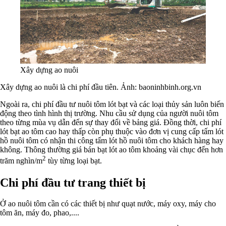
Xây dựng ao nuôi
Xây dựng ao nuôi là chi phí đầu tiên. Ảnh: baoninhbinh.org.vn
Ngoài ra, chi phí đầu tư nuôi tôm lót bạt và các loại thủy sản luôn biến
động theo tình hình thị trường. Nhu cầu sử dụng của người nuôi tôm
theo từng mùa vụ dẫn đến sự thay đổi về bảng giá. Đồng thời, chi phí
lót bạt ao tôm cao hay thấp còn phụ thuộc vào đơn vị cung cấp tấm lót
hồ nuôi tôm có nhận thi công tấm lót hồ nuôi tôm cho khách hàng hay
không. Thông thường giá bán bạt lót ao tôm khoảng vài chục đến hơn
2
trăm nghìn/m
tùy từng loại bạt.
Chi phí đầu tư trang thiết bị
Ở ao nuôi tôm cần có các thiết bị như quạt nước, máy oxy, máy cho
tôm ăn, máy đo, phao,....