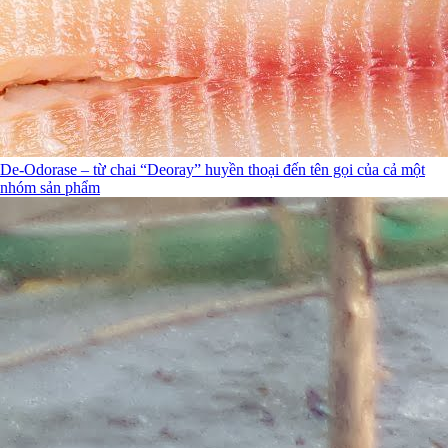
De-Odorase – từ chai “Deoray” huyền thoại đến tên gọi của cả một
nhóm sản phẩm