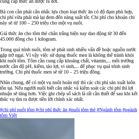
cung cấp thức ăn được ra đời.
Bà con cần phải cân nhắc lựa chọn loại thức ăn có độ đạm phù hợp,
chi phí vừa phải mà lại đem đến năng suất tốt. Chi phí cho khoản chi
này sẽ từ 100 – 250 triệu cho một vụ nuôi.
Giá thức ăn cho tôm thẻ chân trắng hiện nay dao động từ 30 đến
45.000 đồng cho 1 kilogram.
Trong quá trình nuôi, tôm sẽ phát sinh nhiều vấn đề hoặc nguồn nước
gặp trở ngại. Vì vậy việc sử dụng thuốc men là không thể tránh khỏi
khi nuôi tôm. Tôm cần cung cấp khoáng chất, vitamin,... môi trường
nước cần độ pH, kiềm, tảo lợi, vi sinh,... để phục vụ quá trình sinh
trưởng. Chi phí thuốc men sẽ từ 10 – 25 triệu đồng.
Nhìn chung, để có một vụ nuôi hoàn mỹ thì các chi phí sản xuất luôn
tồn tại. Nếu người nuôi biết cân nhắc và kiểm soát các chi phí thì lợi
nhuận sẽ tăng hơn. Việc ghi chép sổ sách là rất cần thiết để sau khi kết
thúc vụ tìm ra được tiền lời chính xác nhất.
#chi phí nuôi tôm
#chi phí thức ăn
#nuôi tôm thẻ
#Ngành tôm
#ngành
tôm Việt