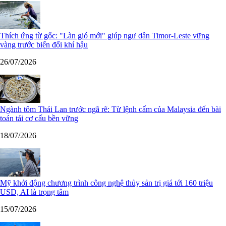
Thích ứng từ gốc: "Làn gió mới" giúp ngư dân Timor-Leste vững
vàng trước biến đổi khí hậu
26/07/2026
Ngành tôm Thái Lan trước ngã rẽ: Từ lệnh cấm của Malaysia đến bài
toán tái cơ cấu bền vững
18/07/2026
Mỹ khởi động chương trình công nghệ thủy sản trị giá tới 160 triệu
USD, AI là trọng tâm
15/07/2026