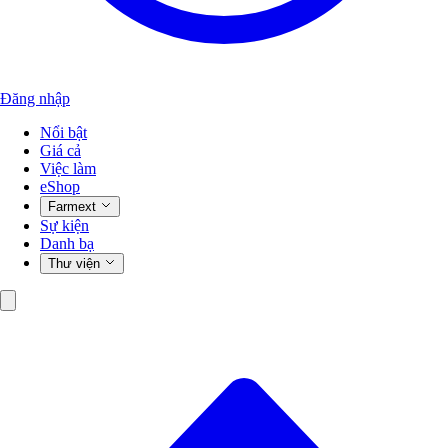
Đăng nhập
Nổi bật
Giá cả
Việc làm
eShop
Farmext
Sự kiện
Danh bạ
Thư viện