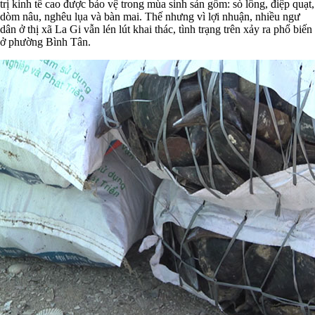
trị kinh tế cao được bảo vệ trong mùa sinh sản gồm: sò lông, điệp quạt,
dòm nâu, nghêu lụa và bàn mai. Thế nhưng vì lợi nhuận, nhiều ngư
dân ở thị xã La Gi vẫn lén lút khai thác, tình trạng trên xảy ra phổ biến
ở phường Bình Tân.