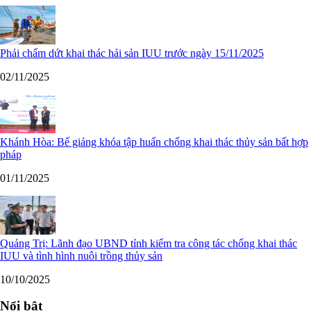
Phải chấm dứt khai thác hải sản IUU trước ngày 15/11/2025
02/11/2025
Khánh Hòa: Bế giảng khóa tập huấn chống khai thác thủy sản bất hợp
pháp
01/11/2025
Quảng Trị: Lãnh đạo UBND tỉnh kiểm tra công tác chống khai thác
IUU và tình hình nuôi trồng thủy sản
10/10/2025
Nổi bật