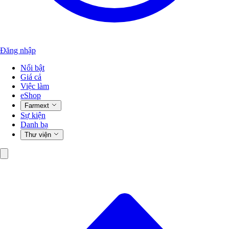
Đăng nhập
Nổi bật
Giá cả
Việc làm
eShop
Farmext
Sự kiện
Danh bạ
Thư viện