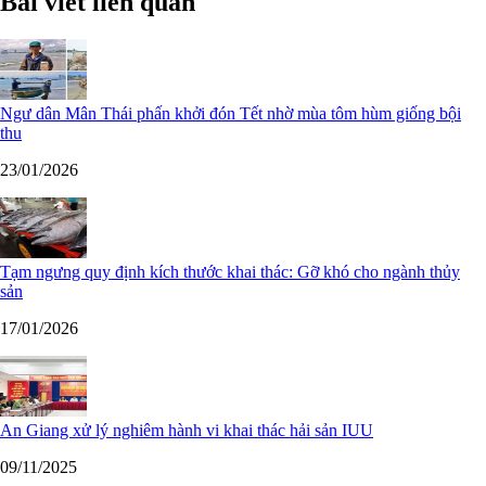
Bài viết liên quan
Ngư dân Mân Thái phấn khởi đón Tết nhờ mùa tôm hùm giống bội
thu
23/01/2026
Tạm ngưng quy định kích thước khai thác: Gỡ khó cho ngành thủy
sản
17/01/2026
An Giang xử lý nghiêm hành vi khai thác hải sản IUU
09/11/2025