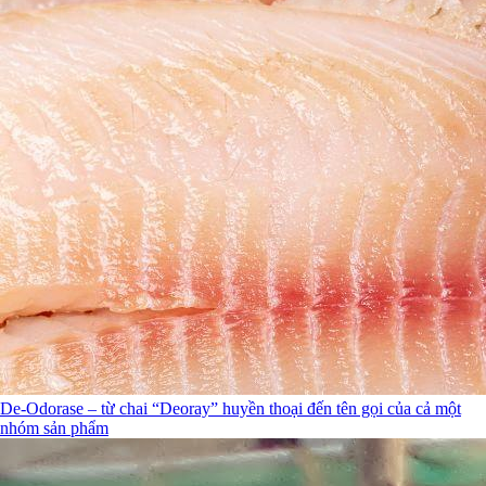
De-Odorase – từ chai “Deoray” huyền thoại đến tên gọi của cả một
nhóm sản phẩm