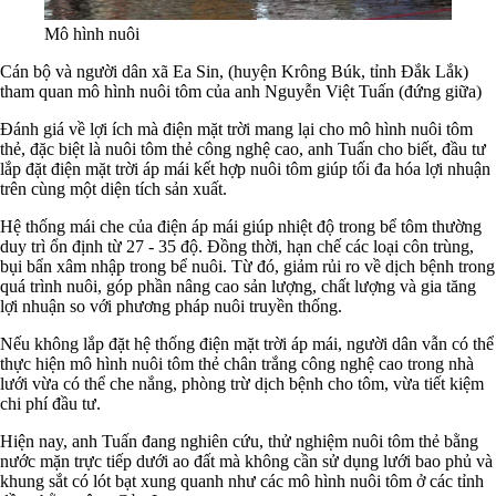
Mô hình nuôi
Cán bộ và người dân xã Ea Sin, (huyện Krông Búk, tỉnh Đắk Lắk)
tham quan mô hình nuôi tôm của anh Nguyễn Việt Tuấn (đứng giữa)
Đánh giá về lợi ích mà điện mặt trời mang lại cho mô hình nuôi tôm
thẻ, đặc biệt là nuôi tôm thẻ công nghệ cao, anh Tuấn cho biết, đầu tư
lắp đặt điện mặt trời áp mái kết hợp nuôi tôm giúp tối đa hóa lợi nhuận
trên cùng một diện tích sản xuất.
Hệ thống mái che của điện áp mái giúp nhiệt độ trong bể tôm thường
duy trì ổn định từ 27 - 35 độ. Đồng thời, hạn chế các loại côn trùng,
bụi bẩn xâm nhập trong bể nuôi. Từ đó, giảm rủi ro về dịch bệnh trong
quá trình nuôi, góp phần nâng cao sản lượng, chất lượng và gia tăng
lợi nhuận so với phương pháp nuôi truyền thống.
Nếu không lắp đặt hệ thống điện mặt trời áp mái, người dân vẫn có thể
thực hiện mô hình nuôi tôm thẻ chân trắng công nghệ cao trong nhà
lưới vừa có thể che nắng, phòng trừ dịch bệnh cho tôm, vừa tiết kiệm
chi phí đầu tư.
Hiện nay, anh Tuấn đang nghiên cứu, thử nghiệm nuôi tôm thẻ bằng
nước mặn trực tiếp dưới ao đất mà không cần sử dụng lưới bao phủ và
khung sắt có lót bạt xung quanh như các mô hình nuôi tôm ở các tỉnh