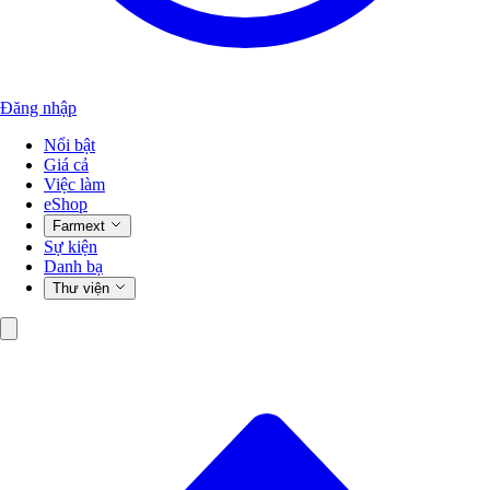
Đăng nhập
Nổi bật
Giá cả
Việc làm
eShop
Farmext
Sự kiện
Danh bạ
Thư viện