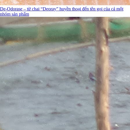
De-Odorase – từ chai “Deoray” huyền thoại đến tên gọi của cả một
nhóm sản phẩm