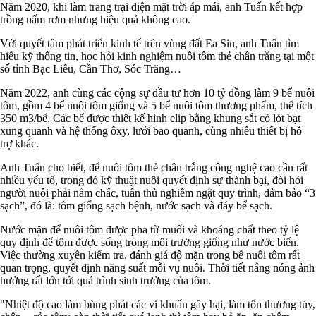
Năm 2020, khi làm trang trại điện mặt trời áp mái, anh Tuấn kết hợp
trồng nấm rơm nhưng hiệu quả không cao.
Với quyết tâm phát triển kinh tế trên vùng đất Ea Sin, anh Tuấn tìm
hiểu kỹ thông tin, học hỏi kinh nghiệm nuôi tôm thẻ chân trắng tại một
số tỉnh Bạc Liêu, Cần Thơ, Sóc Trăng…
Năm 2022, anh cùng các cộng sự đầu tư hơn 10 tỷ đồng làm 9 bể nuôi
tôm, gồm 4 bể nuôi tôm giống và 5 bể nuôi tôm thương phẩm, thể tích
350 m3/bể. Các bể được thiết kế hình elip bằng khung sắt có lót bạt
xung quanh và hệ thống ôxy, lưới bao quanh, cùng nhiều thiết bị hỗ
trợ khác.
Anh Tuấn cho biết, để nuôi tôm thẻ chân trắng công nghệ cao cần rất
nhiều yếu tố, trong đó kỹ thuật nuôi quyết định sự thành bại, đòi hỏi
người nuôi phải nắm chắc, tuân thủ nghiêm ngặt quy trình, đảm bảo “3
sạch”, đó là: tôm giống sạch bệnh, nước sạch và đáy bể sạch.
Nước mặn để nuôi tôm được pha từ muối và khoáng chất theo tỷ lệ
quy định để tôm được sống trong môi trường giống như nước biển.
Việc thường xuyên kiểm tra, đánh giá độ mặn trong bể nuôi tôm rất
quan trọng, quyết định năng suất mỗi vụ nuôi. Thời tiết nắng nóng ảnh
hưởng rất lớn tới quá trình sinh trưởng của tôm.
"Nhiệt độ cao làm bùng phát các vi khuẩn gây hại, làm tổn thương tủy,