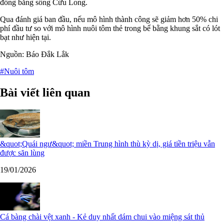
đồng bằng sông Cửu Long.
Qua đánh giá ban đầu, nếu mô hình thành công sẽ giảm hơn 50% chi
phí đầu tư so với mô hình nuôi tôm thẻ trong bể bằng khung sắt có lót
bạt như hiện tại.
Nguồn: Báo Đắk Lắk
#Nuôi tôm
Bài viết liên quan
&quot;Quái ngư&quot; miền Trung hình thù kỳ dị, giá tiền triệu vẫn
được săn lùng
19/01/2026
Cá bàng chài vệt xanh - Kẻ duy nhất dám chui vào miệng sát thủ