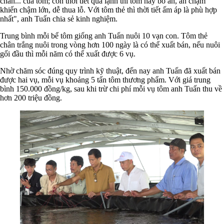
chân... của tôm; còn thời tiết quá lạnh thì tôm hay bỏ ăn, ăn chậm
khiến chậm lớn, dễ thua lỗ. Với tôm thẻ thì thời tiết ấm áp là phù hợp
nhất", anh Tuấn chia sẻ kinh nghiệm.
Trung bình mỗi bể tôm giống anh Tuấn nuôi 10 vạn con. Tôm thẻ
chân trắng nuôi trong vòng hơn 100 ngày là có thể xuất bán, nếu nuôi
gối đầu thì mỗi năm có thể xuất được 6 vụ.
Nhờ chăm sóc đúng quy trình kỹ thuật, đến nay anh Tuấn đã xuất bán
được hai vụ, mỗi vụ khoảng 5 tấn tôm thương phẩm. Với giá trung
bình 150.000 đồng/kg, sau khi trừ chi phí mỗi vụ tôm anh Tuấn thu về
hơn 200 triệu đồng.