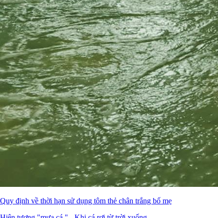
Quy định về thời hạn sử dụng tôm thẻ chân trắng bố mẹ
Hiện tượng "mưa cá " - Khi cá rơi từ trời xuống