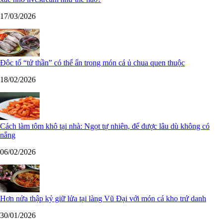
17/03/2026
Độc tố “tử thần” có thể ẩn trong món cá ủ chua quen thuộc
18/02/2026
Cách làm tôm khô tại nhà: Ngọt tự nhiên, để được lâu dù không có
nắng
06/02/2026
Hơn nửa thập kỷ giữ lửa tại làng Vũ Đại với món cá kho trứ danh
30/01/2026