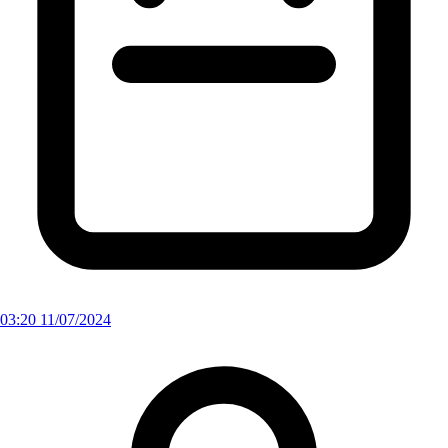
03:20 11/07/2024