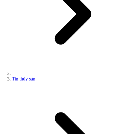
Tin thủy sản