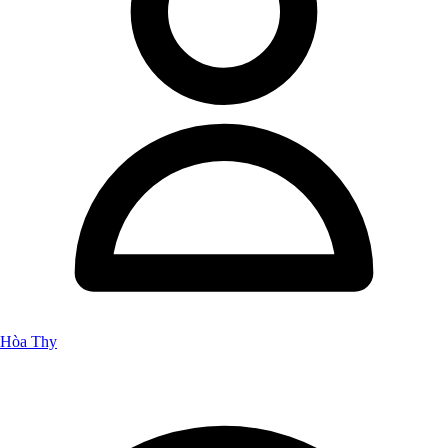
Hòa Thy