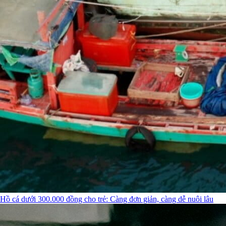
Hồ cá dưới 300.000 đồng cho trẻ: Càng đơn giản, càng dễ nuôi lâu