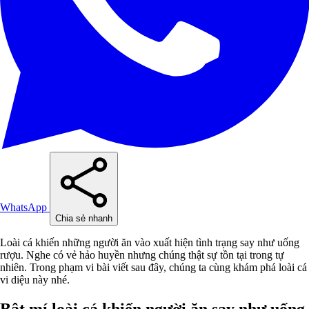
WhatsApp
Chia sẻ nhanh
Loài cá khiến những người ăn vào xuất hiện tình trạng say như uống
rượu. Nghe có vẻ hảo huyền nhưng chúng thật sự tồn tại trong tự
nhiên. Trong phạm vi bài viết sau đây, chúng ta cùng khám phá loài cá
vi diệu này nhé.
Bật mí loài cá khiến người ăn say như uống