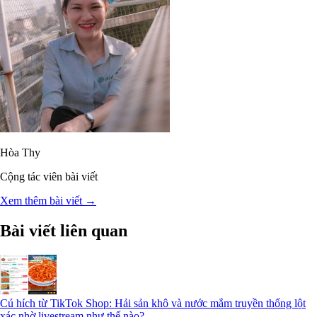
Hòa Thy
Cộng tác viên bài viết
Xem thêm bài viết →
Bài viết liên quan
Cú hích từ TikTok Shop: Hải sản khô và nước mắm truyền thống lột
xác nhờ livestream như thế nào?