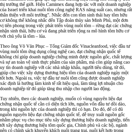
thị trường thế giới. Hiện Camimex đang hợp tác với một doanh nghiệp
của Israel triển khai nuôi tôm công nghệ RAS năng suất cao, nhưng rất
thân thiện với môi trường”. Nhắc đến con tôm sinh thái hay tôm hữu
cơ không thể không nhắc đến Tập đoàn thủy sản Minh Phú, một đơn
vị tiên phong trong việc phát triển vùng nuôi tôm – rừng đạt các chứng
nhận sinh thái, hữu cơ và đang phát triển rộng ra mô hình tôm hữu cơ
với chủ yếu là tôm – lúa.
Theo ông Võ Văn Phục – Tổng Giám đốc Vinacleanfood, việc đầu tư
vùng nuôi tôm ứng dụng công nghệ cao, đạt chứng nhận quốc tế
không chỉ giúp doanh nghiệp chứng minh được nguồn gốc, chất lượng
và sự an toàn vệ sinh thực phẩm của sản phẩm, mà còn giúp nâng cao
uy tín doanh nghiệp với các nhà nhập khẩu, người tiêu dùng, từ đó,
giúp cho việc xây dựng thương hiệu tôm của doanh nghiệp ngày một
tốt hơn. Ngoài ra, việc tự đầu tư nuôi tôm cũng được doanh nghiệp
xác định là hướng làm kinh tế rất hiệu quả, làm tăng lợi nhuận cho
doanh nghiệp từ đó giúp tăng thu nhập cho người lao động.
Tuy nhiên, theo các doanh nghiệp, muốn có vùng nguyên liệu đạt
chứng nhận quốc tế cần có diện tích lớn, nguồn vốn đầu tư dồi dào,
trong khi nguồn lực của doanh nghiệp thì có hạn. Do đó, để có đủ
nguồn nguyên liệu đạt chứng nhận quốc tế, dễ truy xuất nguồn gốc
nhằm phục vụ cho mục tiêu xây dựng thương hiệu doanh nghiệp, tiến
tới xây dựng thương hiệu tôm quốc gia, Chính phủ và các bộ, ngành
nên có chính sách khuyến khích nuôi trang trại, nuôi kết hợp trong