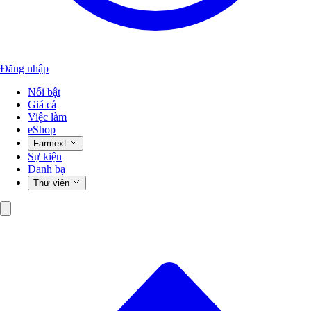
Đăng nhập
Nổi bật
Giá cả
Việc làm
eShop
Farmext
Sự kiện
Danh bạ
Thư viện