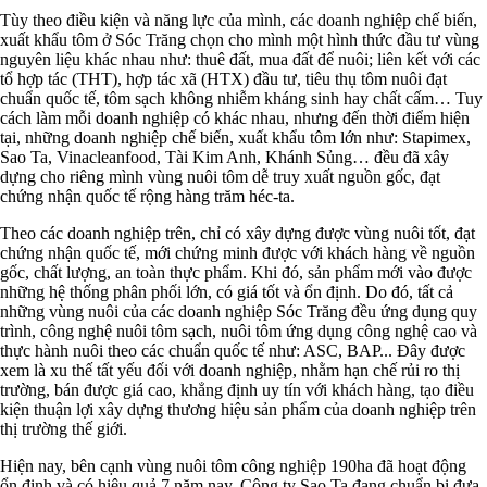
Tùy theo điều kiện và năng lực của mình, các doanh nghiệp chế biến,
xuất khẩu tôm ở Sóc Trăng chọn cho mình một hình thức đầu tư vùng
nguyên liệu khác nhau như: thuê đất, mua đất để nuôi; liên kết với các
tổ hợp tác (THT), hợp tác xã (HTX) đầu tư, tiêu thụ tôm nuôi đạt
chuẩn quốc tế, tôm sạch không nhiễm kháng sinh hay chất cấm… Tuy
cách làm mỗi doanh nghiệp có khác nhau, nhưng đến thời điểm hiện
tại, những doanh nghiệp chế biến, xuất khẩu tôm lớn như: Stapimex,
Sao Ta, Vinacleanfood, Tài Kim Anh, Khánh Sủng… đều đã xây
dựng cho riêng mình vùng nuôi tôm dễ truy xuất nguồn gốc, đạt
chứng nhận quốc tế rộng hàng trăm héc-ta.
Theo các doanh nghiệp trên, chỉ có xây dựng được vùng nuôi tốt, đạt
chứng nhận quốc tế, mới chứng minh được với khách hàng về nguồn
gốc, chất lượng, an toàn thực phẩm. Khi đó, sản phẩm mới vào được
những hệ thống phân phối lớn, có giá tốt và ổn định. Do đó, tất cả
những vùng nuôi của các doanh nghiệp Sóc Trăng đều ứng dụng quy
trình, công nghệ nuôi tôm sạch, nuôi tôm ứng dụng công nghệ cao và
thực hành nuôi theo các chuẩn quốc tế như: ASC, BAP... Đây được
xem là xu thế tất yếu đối với doanh nghiệp, nhằm hạn chế rủi ro thị
trường, bán được giá cao, khẳng định uy tín với khách hàng, tạo điều
kiện thuận lợi xây dựng thương hiệu sản phẩm của doanh nghiệp trên
thị trường thế giới.
Hiện nay, bên cạnh vùng nuôi tôm công nghiệp 190ha đã hoạt động
ổn định và có hiệu quả 7 năm nay, Công ty Sao Ta đang chuẩn bị đưa