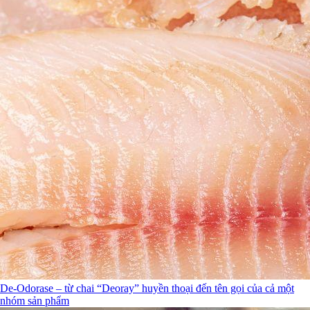
De-Odorase – từ chai “Deoray” huyền thoại đến tên gọi của cả một
nhóm sản phẩm