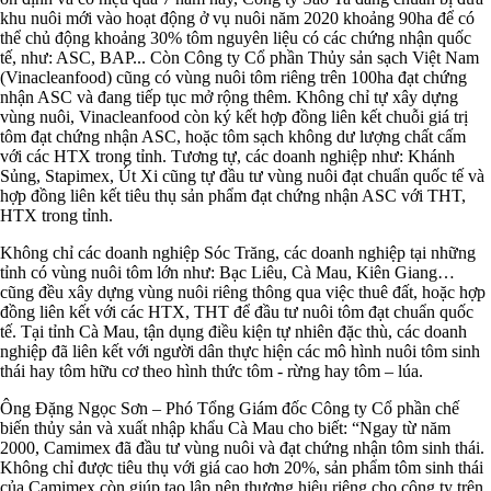
khu nuôi mới vào hoạt động ở vụ nuôi năm 2020 khoảng 90ha để có
thể chủ động khoảng 30% tôm nguyên liệu có các chứng nhận quốc
tế, như: ASC, BAP... Còn Công ty Cổ phần Thủy sản sạch Việt Nam
(Vinacleanfood) cũng có vùng nuôi tôm riêng trên 100ha đạt chứng
nhận ASC và đang tiếp tục mở rộng thêm. Không chỉ tự xây dựng
vùng nuôi, Vinacleanfood còn ký kết hợp đồng liên kết chuỗi giá trị
tôm đạt chứng nhận ASC, hoặc tôm sạch không dư lượng chất cấm
với các HTX trong tỉnh. Tương tự, các doanh nghiệp như: Khánh
Sủng, Stapimex, Út Xi cũng tự đầu tư vùng nuôi đạt chuẩn quốc tế và
hợp đồng liên kết tiêu thụ sản phẩm đạt chứng nhận ASC với THT,
HTX trong tỉnh.
Không chỉ các doanh nghiệp Sóc Trăng, các doanh nghiệp tại những
tỉnh có vùng nuôi tôm lớn như: Bạc Liêu, Cà Mau, Kiên Giang…
cũng đều xây dựng vùng nuôi riêng thông qua việc thuê đất, hoặc hợp
đồng liên kết với các HTX, THT để đầu tư nuôi tôm đạt chuẩn quốc
tế. Tại tỉnh Cà Mau, tận dụng điều kiện tự nhiên đặc thù, các doanh
nghiệp đã liên kết với người dân thực hiện các mô hình nuôi tôm sinh
thái hay tôm hữu cơ theo hình thức tôm - rừng hay tôm – lúa.
Ông Đặng Ngọc Sơn – Phó Tổng Giám đốc Công ty Cổ phần chế
biến thủy sản và xuất nhập khẩu Cà Mau cho biết: “Ngay từ năm
2000, Camimex đã đầu tư vùng nuôi và đạt chứng nhận tôm sinh thái.
Không chỉ được tiêu thụ với giá cao hơn 20%, sản phẩm tôm sinh thái
của Camimex còn giúp tạo lập nên thương hiệu riêng cho công ty trên